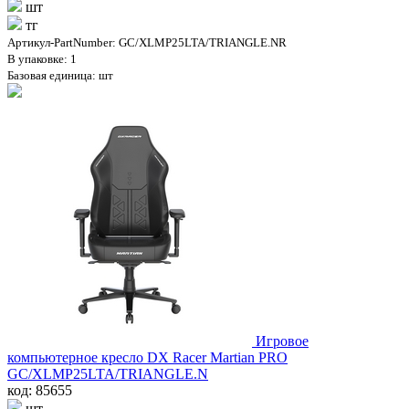
шт
тг
Артикул-PartNumber: GC/XLMP25LTA/TRIANGLE.NR
В упаковке: 1
Базовая единица: шт
Игровое
компьютерное кресло DX Racer Martian PRO
GC/XLMP25LTA/TRIANGLE.N
код: 85655
шт