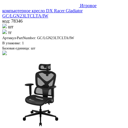
Игровое
компьютерное кресло DX Racer Gladiator
GC/LGN23LTCLTA/IW
код: 78346
шт
тг
Артикул-PartNumber: GC/LGN23LTCLTA/IW
В упаковке: 1
Базовая единица: шт