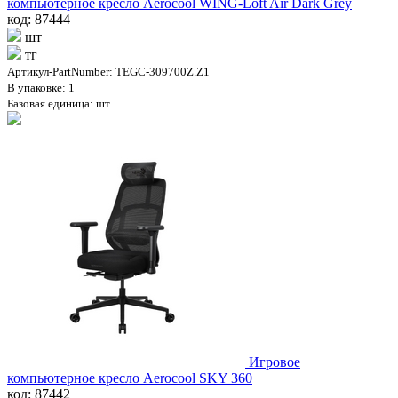
компьютерное кресло Aerocool WING-Loft Air Dark Grey
код: 87444
шт
тг
Артикул-PartNumber: TEGC-309700Z.Z1
В упаковке: 1
Базовая единица: шт
Игровое
компьютерное кресло Aerocool SKY 360
код: 87442