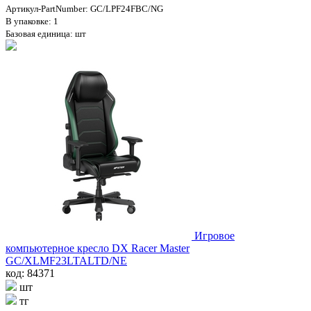
Артикул-PartNumber: GC/LPF24FBC/NG
В упаковке: 1
Базовая единица: шт
Игровое
компьютерное кресло DX Racer Master
GC/XLMF23LTALTD/NE
код: 84371
шт
тг