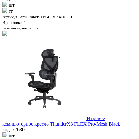
шт
тг
Артикул-PartNumber: TEGC-3054101.11
В упаковке: 1
Базовая единица: шт
Игровое
компьютерное кресло ThunderX3 FLEX Pro-Mesh Black
код: 77680
шт