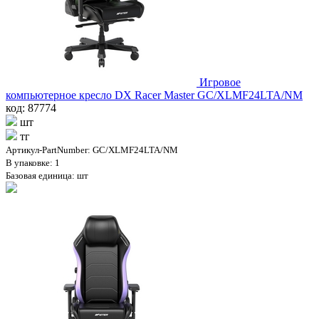
Игровое
компьютерное кресло DX Racer Master GC/XLMF24LTA/NM
код: 87774
шт
тг
Артикул-PartNumber: GC/XLMF24LTA/NM
В упаковке: 1
Базовая единица: шт