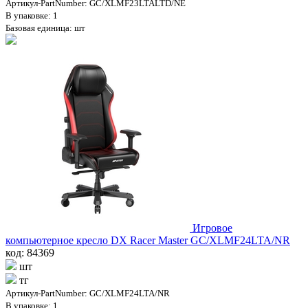
Артикул-PartNumber: GC/XLMF23LTALTD/NE
В упаковке: 1
Базовая единица: шт
Игровое
компьютерное кресло DX Racer Master GC/XLMF24LTA/NR
код: 84369
шт
тг
Артикул-PartNumber: GC/XLMF24LTA/NR
В упаковке: 1