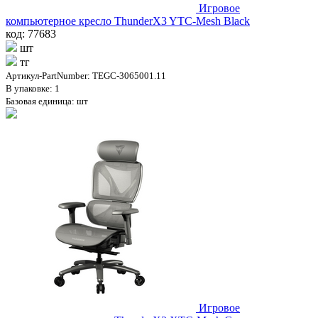
Игровое
компьютерное кресло ThunderX3 YTC-Mesh Black
код: 77683
шт
тг
Артикул-PartNumber: TEGC-3065001.11
В упаковке: 1
Базовая единица: шт
Игровое