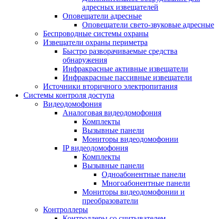
адресных извещателей
Оповещатели адресные
Оповещатели свето-звуковые адресные
Беспроводные системы охраны
Извещатели охраны периметра
Быстро разворачиваемые средства
обнаружения
Инфракрасные активные извещатели
Инфракрасные пассивные извещатели
Источники вторичного электропитания
Системы контроля доступа
Видеодомофония
Аналоговая видеодомофония
Комплекты
Вызывные панели
Мониторы видеодомофонии
IP видеодомофония
Комплекты
Вызывные панели
Одноабонентные панели
Многоабонентные панели
Мониторы видеодомофонии и
преобразователи
Контроллеры
Контроллеры со считывателем