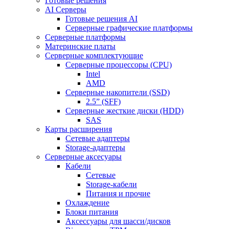
Готовые решения
AI Серверы
Готовые решения AI
Серверные графические платформы
Серверные платформы
Материнские платы
Серверные комплектующие
Серверные процессоры (CPU)
Intel
AMD
Серверные накопители (SSD)
2.5” (SFF)
Серверные жесткие диски (HDD)
SAS
Карты расширения
Сетевые адаптеры
Storage-адаптеры
Серверные аксесуары
Кабели
Сетевые
Storage-кабели
Питания и прочие
Охлаждение
Блоки питания
Аксессуары для шасси/дисков