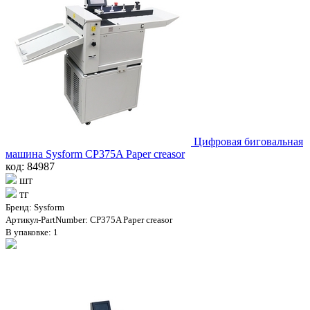
Цифровая биговальная
машина Sysform CP375A Paper creasor
код: 84987
шт
тг
Бренд: Sysform
Артикул-PartNumber: CP375A Paper creasor
В упаковке: 1