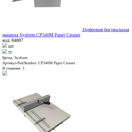
Цифровая биговальная
машина Sysform CP340M Paper Creaser
код: 84887
шт
тг
Бренд: Sysform
Артикул-PartNumber: CP340M Paper Creaser
В упаковке: 1