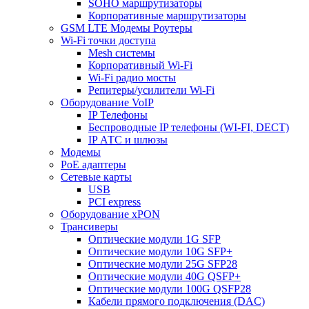
SOHO маршрутизаторы
Корпоративные маршрутизаторы
GSM LTE Модемы Роутеры
Wi-Fi точки доступа
Mesh системы
Корпоративный Wi-Fi
Wi-Fi радио мосты
Репитеры/усилители Wi-Fi
Оборудование VoIP
IP Телефоны
Беспроводные IP телефоны (WI-FI, DECT)
IP АТС и шлюзы
Модемы
PoE адаптеры
Сетевые карты
USB
PCI express
Оборудование xPON
Трансиверы
Оптические модули 1G SFP
Оптические модули 10G SFP+
Оптические модули 25G SFP28
Оптические модули 40G QSFP+
Оптические модули 100G QSFP28
Кабели прямого подключения (DAC)