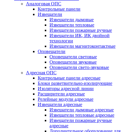
Аналоговая ОПС
Контрольные панели
Извещатели
Извещатели дымовые
Извещатели тепловые
Извещатели пожарные ручные
Извещатели ИК, ИК двойной
технологии
Извещатели магнитоконтактные
Оповещатели
Оповещатели световые
Оповещатели звуковые
Оповещатели свето-звуковые
Адресная ОПС
Контрольные панели адресные
Блоки разветвительно-изолирующие
Изоляторы адресной линии
Расширители адресные
Релейные модули адресные
Извещатели адресные
Извещатели дымовые адресные
Извещатели тепловые адресные
Извещатели пожарные ручные
адресные
Дополнительное оборудование для