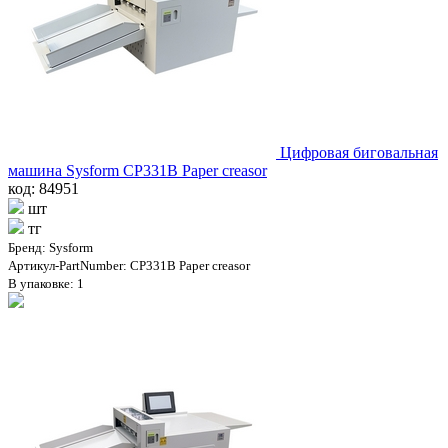
Цифровая биговальная
машина Sysform CP331B Paper creasor
код: 84951
шт
тг
Бренд: Sysform
Артикул-PartNumber: CP331B Paper creasor
В упаковке: 1