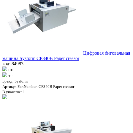
Цифровая биговальная
машина Sysform CP340B Paper creasor
код: 84983
шт
тг
Бренд: Sysform
Артикул-PartNumber: CP340B Paper creasor
В упаковке: 1