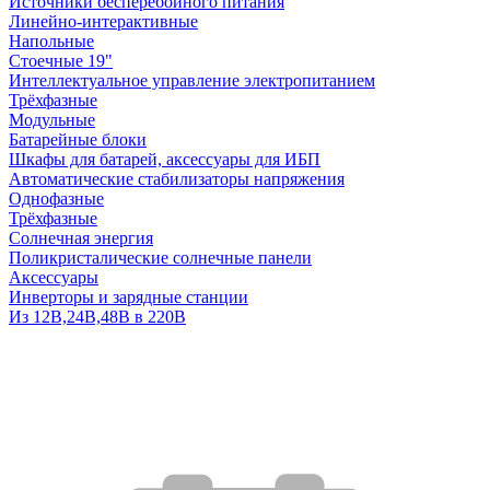
Источники бесперебойного питания
Линейно-интерактивные
Напольные
Стоечные 19"
Интеллектуальное управление электропитанием
Трёхфазные
Модульные
Батарейные блоки
Шкафы для батарей, аксессуары для ИБП
Автоматические стабилизаторы напряжения
Однофазные
Трёхфазные
Солнечная энергия
Поликристалические солнечные панели
Аксессуары
Инверторы и зарядные станции
Из 12В,24В,48В в 220В