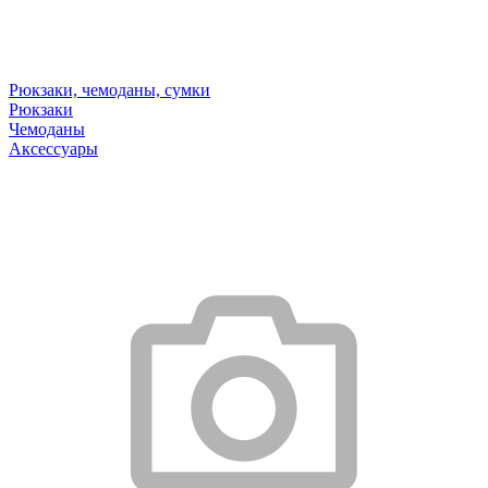
Рюкзаки, чемоданы, сумки
Рюкзаки
Чемоданы
Аксессуары