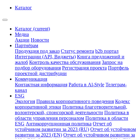
Каталог
Каталог
(current)
Медиа
Акции
Новости
Партнёрам
Продукция под заказ
Статус ремонта
b2b портал
Интеграции (API, Виджеты)
Книга предложений и
жалоб
Контроль качества обслуживания
Запрос на
подбор оборудования
Регистрация проекта
Портфель
проектной дистрибуции
Коммуникация
Контактная информация
Работа в Al-Style
Телеграм-
канал
ESG
Экология
Правила корпоративного поведения
Кодекс
корпоративной этики
Политика благотворительной,
волонтерской, спонсорской деятельности
Политика в
области управления персоналом
Политика в области
ESG
Антикоррупционная политика
Отчет об
устойчивом развитии за 2023 (RU)
Отчет об устойчивом
развитии за 2023 (EN)
Отчет об устойчивом развитии за