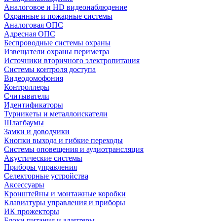
Аналоговое и HD видеонаблюдение
Охранные и пожарные системы
Аналоговая ОПС
Адресная ОПС
Беспроводные системы охраны
Извещатели охраны периметра
Источники вторичного электропитания
Системы контроля доступа
Видеодомофония
Контроллеры
Считыватели
Идентификаторы
Турникеты и металлоискатели
Шлагбаумы
Замки и доводчики
Кнопки выхода и гибкие переходы
Системы оповещения и аудиотрансляция
Акустические системы
Приборы управления
Селекторные устройства
Аксессуары
Кронштейны и монтажные коробки
Клавиатуры управления и приборы
ИК прожекторы
Блоки питания и адаптеры