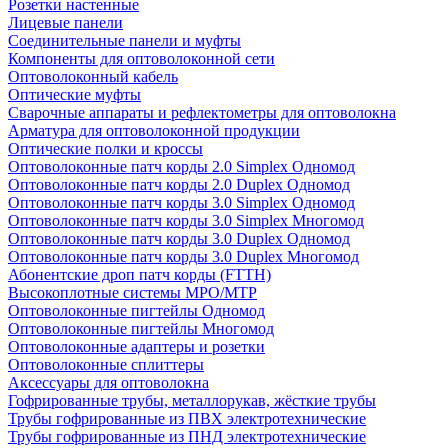
Розетки настенные
Лицевые панели
Соединительные панели и муфты
Компоненты для оптоволоконной сети
Оптоволоконный кабель
Оптические муфты
Сварочные аппараты и рефлектометры для оптоволокна
Арматура для оптоволоконной продукции
Оптические полки и кроссы
Оптоволоконные патч корды 2.0 Simplex Одномод
Оптоволоконные патч корды 2.0 Duplex Одномод
Оптоволоконные патч корды 3.0 Simplex Одномод
Оптоволоконные патч корды 3.0 Simplex Многомод
Оптоволоконные патч корды 3.0 Duplex Одномод
Оптоволоконные патч корды 3.0 Duplex Многомод
Абонентские дроп патч корды (FTTH)
Высокоплотные системы MPO/MTP
Оптоволоконные пигтейлы Одномод
Оптоволоконные пигтейлы Многомод
Оптоволоконные адаптеры и розетки
Оптоволоконные сплиттеры
Аксессуары для оптоволокна
Гофрированные трубы, металлорукав, жёсткие трубы
Трубы гофрированные из ПВХ электротехнические
Трубы гофрированные из ПНД электротехнические