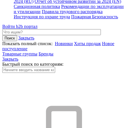
2024 (RU)
Отчет об устойчивом развитии за 2024 (EN)
Санкционная политика
Рекомендации по эксплуатации
и утилизации
Правила трудового распорядка
Инструкция по охране труда
Пожарная Безопасность
Войти
b2b портал
Закрыть
Показать полный список:
Новинки
Хиты продаж
Новое
поступление
Товарные группы
Бренды
Закрыть
Быстрый поиск по категориям: