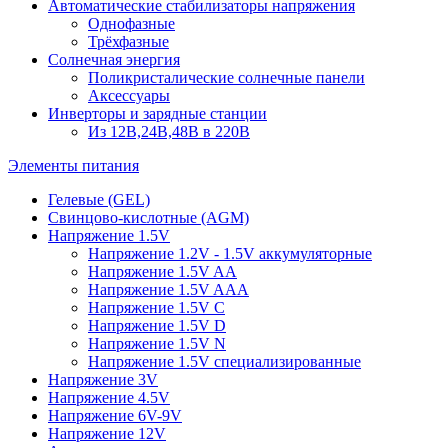
Автоматические стабилизаторы напряжения
Однофазные
Трёхфазные
Солнечная энергия
Поликристалические солнечные панели
Аксессуары
Инверторы и зарядные станции
Из 12В,24В,48В в 220В
Элементы питания
Гелевые (GEL)
Свинцово-кислотные (AGM)
Напряжение 1.5V
Напряжение 1.2V - 1.5V аккумуляторные
Напряжение 1.5V AA
Напряжение 1.5V AAA
Напряжение 1.5V C
Напряжение 1.5V D
Напряжение 1.5V N
Напряжение 1.5V специализированные
Напряжение 3V
Напряжение 4.5V
Напряжение 6V-9V
Напряжение 12V