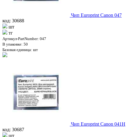
Чип Europrint Canon 047
код: 30688
шт
тг
Артикул-PartNumber: 047
В упаковке: 50
Базовая единица: шт
Чип Europrint Canon 041H
код: 30687
шт