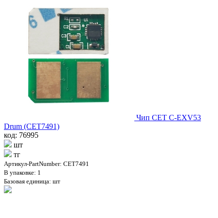
Чип CET C-EXV53
Drum (CET7491)
код: 76995
шт
тг
Артикул-PartNumber: CET7491
В упаковке: 1
Базовая единица: шт