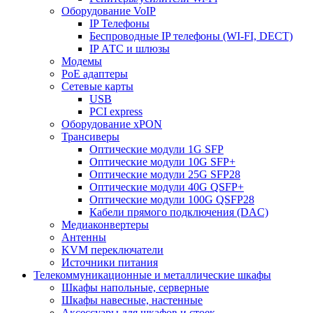
Оборудование VoIP
IP Телефоны
Беспроводные IP телефоны (WI-FI, DECT)
IP АТС и шлюзы
Модемы
PoE адаптеры
Сетевые карты
USB
PCI express
Оборудование xPON
Трансиверы
Оптические модули 1G SFP
Оптические модули 10G SFP+
Оптические модули 25G SFP28
Оптические модули 40G QSFP+
Оптические модули 100G QSFP28
Кабели прямого подключения (DAC)
Медиаконвертеры
Антенны
KVM переключатели
Источники питания
Телекоммуникационные и металлические шкафы
Шкафы напольные, серверные
Шкафы навесные, настенные
Аксессуары для шкафов и стоек