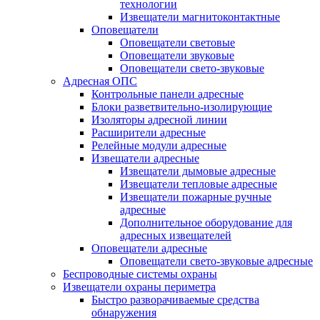
технологии
Извещатели магнитоконтактные
Оповещатели
Оповещатели световые
Оповещатели звуковые
Оповещатели свето-звуковые
Адресная ОПС
Контрольные панели адресные
Блоки разветвительно-изолирующие
Изоляторы адресной линии
Расширители адресные
Релейные модули адресные
Извещатели адресные
Извещатели дымовые адресные
Извещатели тепловые адресные
Извещатели пожарные ручные
адресные
Дополнительное оборудование для
адресных извещателей
Оповещатели адресные
Оповещатели свето-звуковые адресные
Беспроводные системы охраны
Извещатели охраны периметра
Быстро разворачиваемые средства
обнаружения