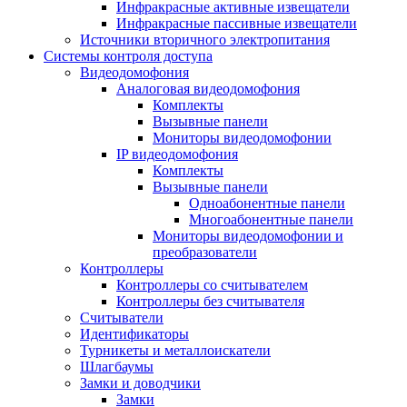
Инфракрасные активные извещатели
Инфракрасные пассивные извещатели
Источники вторичного электропитания
Системы контроля доступа
Видеодомофония
Аналоговая видеодомофония
Комплекты
Вызывные панели
Мониторы видеодомофонии
IP видеодомофония
Комплекты
Вызывные панели
Одноабонентные панели
Многоабонентные панели
Мониторы видеодомофонии и
преобразователи
Контроллеры
Контроллеры со считывателем
Контроллеры без считывателя
Считыватели
Идентификаторы
Турникеты и металлоискатели
Шлагбаумы
Замки и доводчики
Замки