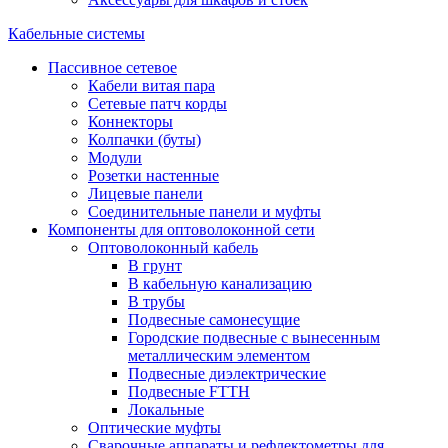
Кабельные системы
Пассивное сетевое
Кабели витая пара
Сетевые патч корды
Коннекторы
Колпачки (буты)
Модули
Розетки настенные
Лицевые панели
Соединительные панели и муфты
Компоненты для оптоволоконной сети
Оптоволоконный кабель
В грунт
В кабельную канализацию
В трубы
Подвесные самонесущие
Городские подвесные с вынесенным
металлическим элементом
Подвесные диэлектрические
Подвесные FTTH
Локальные
Оптические муфты
Сварочные аппараты и рефлектометры для