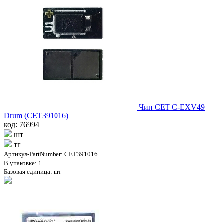
Чип CET C-EXV49
Drum (CET391016)
код: 76994
шт
тг
Артикул-PartNumber: CET391016
В упаковке: 1
Базовая единица: шт