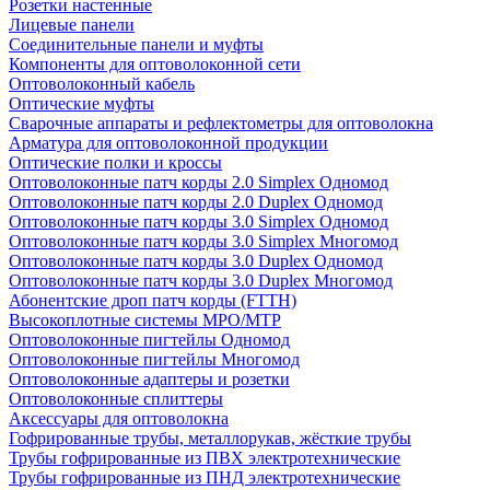
Розетки настенные
Лицевые панели
Соединительные панели и муфты
Компоненты для оптоволоконной сети
Оптоволоконный кабель
Оптические муфты
Сварочные аппараты и рефлектометры для оптоволокна
Арматура для оптоволоконной продукции
Оптические полки и кроссы
Оптоволоконные патч корды 2.0 Simplex Одномод
Оптоволоконные патч корды 2.0 Duplex Одномод
Оптоволоконные патч корды 3.0 Simplex Одномод
Оптоволоконные патч корды 3.0 Simplex Многомод
Оптоволоконные патч корды 3.0 Duplex Одномод
Оптоволоконные патч корды 3.0 Duplex Многомод
Абонентские дроп патч корды (FTTH)
Высокоплотные системы MPO/MTP
Оптоволоконные пигтейлы Одномод
Оптоволоконные пигтейлы Многомод
Оптоволоконные адаптеры и розетки
Оптоволоконные сплиттеры
Аксессуары для оптоволокна
Гофрированные трубы, металлорукав, жёсткие трубы
Трубы гофрированные из ПВХ электротехнические
Трубы гофрированные из ПНД электротехнические