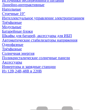
Источники бесперебойного питания
Линейно-интерактивные
Напольные
Стоечные 19"
Интеллектуальное управление электропитанием
Трёхфазные
Модульные
Батарейные блоки
Шкафы для батарей, аксессуары для ИБП
Автоматические стабилизаторы напряжения
Однофазные
Трёхфазные
Солнечная энергия
Поликристалические солнечные панели
Аксессуары
Инверторы и зарядные станции
Из 12В,24В,48В в 220В