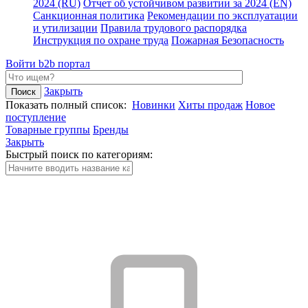
2024 (RU)
Отчет об устойчивом развитии за 2024 (EN)
Санкционная политика
Рекомендации по эксплуатации
и утилизации
Правила трудового распорядка
Инструкция по охране труда
Пожарная Безопасность
Войти
b2b портал
Закрыть
Показать полный список:
Новинки
Хиты продаж
Новое
поступление
Товарные группы
Бренды
Закрыть
Быстрый поиск по категориям: