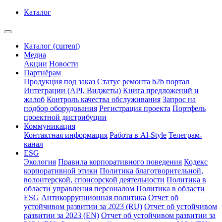
Каталог
Каталог
(current)
Медиа
Акции
Новости
Партнёрам
Продукция под заказ
Статус ремонта
b2b портал
Интеграции (API, Виджеты)
Книга предложений и
жалоб
Контроль качества обслуживания
Запрос на
подбор оборудования
Регистрация проекта
Портфель
проектной дистрибуции
Коммуникация
Контактная информация
Работа в Al-Style
Телеграм-
канал
ESG
Экология
Правила корпоративного поведения
Кодекс
корпоративной этики
Политика благотворительной,
волонтерской, спонсорской деятельности
Политика в
области управления персоналом
Политика в области
ESG
Антикоррупционная политика
Отчет об
устойчивом развитии за 2023 (RU)
Отчет об устойчивом
развитии за 2023 (EN)
Отчет об устойчивом развитии за