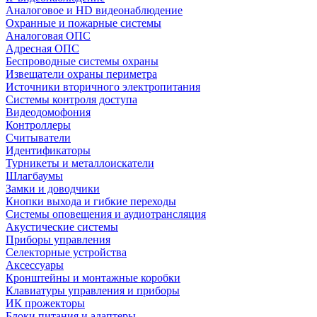
Аналоговое и HD видеонаблюдение
Охранные и пожарные системы
Аналоговая ОПС
Адресная ОПС
Беспроводные системы охраны
Извещатели охраны периметра
Источники вторичного электропитания
Системы контроля доступа
Видеодомофония
Контроллеры
Считыватели
Идентификаторы
Турникеты и металлоискатели
Шлагбаумы
Замки и доводчики
Кнопки выхода и гибкие переходы
Системы оповещения и аудиотрансляция
Акустические системы
Приборы управления
Селекторные устройства
Аксессуары
Кронштейны и монтажные коробки
Клавиатуры управления и приборы
ИК прожекторы
Блоки питания и адаптеры