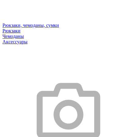
Рюкзаки, чемоданы, сумки
Рюкзаки
Чемоданы
Аксессуары