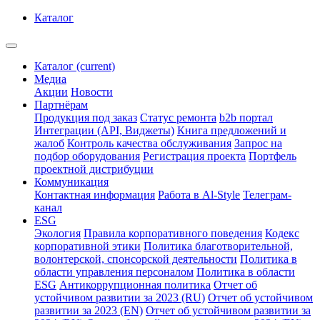
Каталог
Каталог
(current)
Медиа
Акции
Новости
Партнёрам
Продукция под заказ
Статус ремонта
b2b портал
Интеграции (API, Виджеты)
Книга предложений и
жалоб
Контроль качества обслуживания
Запрос на
подбор оборудования
Регистрация проекта
Портфель
проектной дистрибуции
Коммуникация
Контактная информация
Работа в Al-Style
Телеграм-
канал
ESG
Экология
Правила корпоративного поведения
Кодекс
корпоративной этики
Политика благотворительной,
волонтерской, спонсорской деятельности
Политика в
области управления персоналом
Политика в области
ESG
Антикоррупционная политика
Отчет об
устойчивом развитии за 2023 (RU)
Отчет об устойчивом
развитии за 2023 (EN)
Отчет об устойчивом развитии за