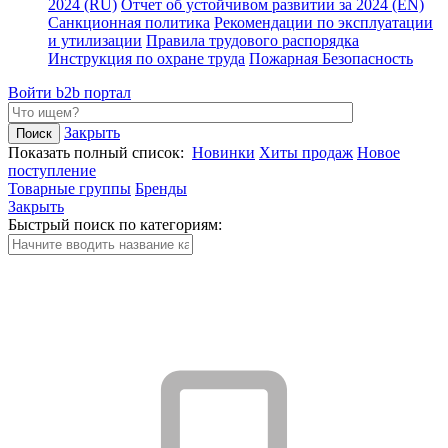
2024 (RU)
Отчет об устойчивом развитии за 2024 (EN)
Санкционная политика
Рекомендации по эксплуатации
и утилизации
Правила трудового распорядка
Инструкция по охране труда
Пожарная Безопасность
Войти
b2b портал
Закрыть
Показать полный список:
Новинки
Хиты продаж
Новое
поступление
Товарные группы
Бренды
Закрыть
Быстрый поиск по категориям: