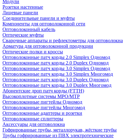
Модули
Розетки настенные
Лицевые панели
Соединительные панели и муфты
Компоненты для оптоволоконной сети
Оптоволоконный кабель
Оптические муфты
Сварочные аппараты и рефлектометры для оптоволокна
Арматура для оптоволоконной продукции
Оптические полки и кроссы
Оптоволоконные патч корды 2.0 Simplex Одномод
Оптоволоконные патч корды 2.0 Duplex Одномод
Оптоволоконные патч корды 3.0 Simplex Одномод
Оптоволоконные патч корды 3.0 Simplex Многомод
Оптоволоконные патч корды 3.0 Duplex Одномод
Оптоволоконные патч корды 3.0 Duplex Многомод
Абонентские дроп патч корды (FTTH)
Высокоплотные системы MPO/MTP
Оптоволоконные пигтейлы Одномод
Оптоволоконные пигтейлы Многомод
Оптоволоконные адаптеры и розетки
Оптоволоконные сплиттеры
Аксессуары для оптоволокна
Гофрированные трубы, металлорукав, жёсткие трубы
Трубы гофрированные из ПВХ электротехнические