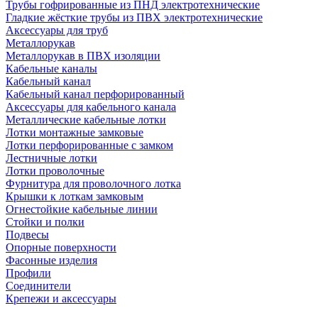
Трубы гофрированные из ПНД электротехнические
Гладкие жёсткие трубы из ПВХ электротехнические
Аксессуары для труб
Металлорукав
Металлорукав в ПВХ изоляции
Кабельные каналы
Кабельный канал
Кабельный канал перфорированный
Аксессуары для кабельного канала
Металлические кабельные лотки
Лотки монтажные замковые
Лотки перфорированные с замком
Лестничные лотки
Лотки проволочные
Фурнитура для проволочного лотка
Крышки к лоткам замковым
Огнестойкие кабельные линии
Стойки и полки
Подвесы
Опорные поверхности
Фасонные изделия
Профили
Соединители
Крепежи и аксессуары