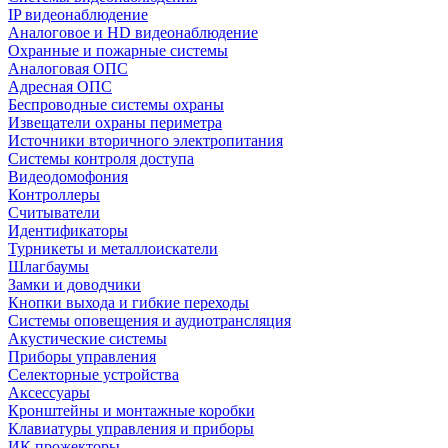
IP видеонаблюдение
Аналоговое и HD видеонаблюдение
Охранные и пожарные системы
Аналоговая ОПС
Адресная ОПС
Беспроводные системы охраны
Извещатели охраны периметра
Источники вторичного электропитания
Системы контроля доступа
Видеодомофония
Контроллеры
Считыватели
Идентификаторы
Турникеты и металлоискатели
Шлагбаумы
Замки и доводчики
Кнопки выхода и гибкие переходы
Системы оповещения и аудиотрансляция
Акустические системы
Приборы управления
Селекторные устройства
Аксессуары
Кронштейны и монтажные коробки
Клавиатуры управления и приборы
ИК прожекторы