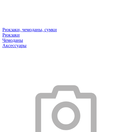
Рюкзаки, чемоданы, сумки
Рюкзаки
Чемоданы
Аксессуары