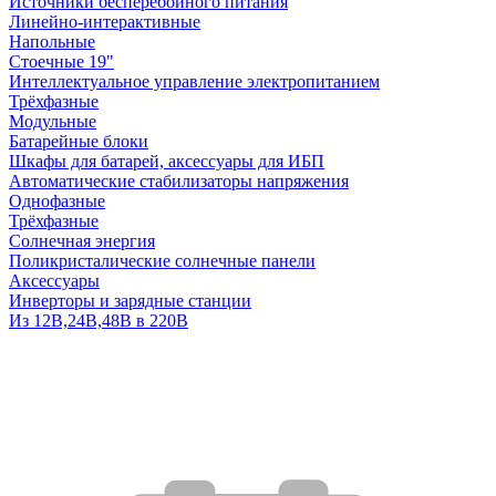
Источники бесперебойного питания
Линейно-интерактивные
Напольные
Стоечные 19"
Интеллектуальное управление электропитанием
Трёхфазные
Модульные
Батарейные блоки
Шкафы для батарей, аксессуары для ИБП
Автоматические стабилизаторы напряжения
Однофазные
Трёхфазные
Солнечная энергия
Поликристалические солнечные панели
Аксессуары
Инверторы и зарядные станции
Из 12В,24В,48В в 220В