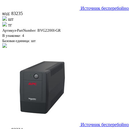
Источник бесперебойн
код: 83235
шт
тг
Артикул-PartNumber: BVG2200I-GR
В упаковке: 4
Базовая единица: шт
Источник бесперебойн