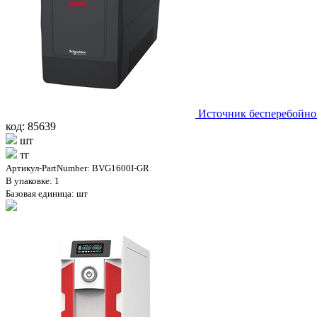
Источник бесперебойн
код: 85639
шт
тг
Артикул-PartNumber: BVG1600I-GR
В упаковке: 1
Базовая единица: шт