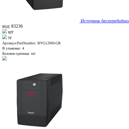
Источник бесперебойн
код: 83236
шт
тг
Артикул-PartNumber: BVG1200I-GR
В упаковке: 4
Базовая единица: шт