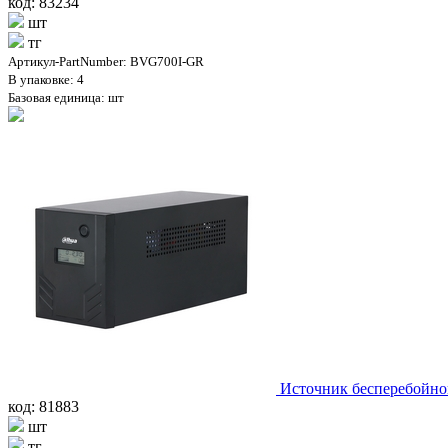
код: 83234
шт
тг
Артикул-PartNumber: BVG700I-GR
В упаковке: 4
Базовая единица: шт
Источник бесперебойн
код: 81883
шт
тг