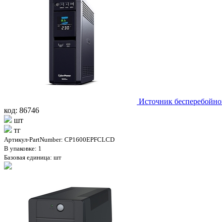
Источник бесперебойн
код: 86746
шт
тг
Артикул-PartNumber: CP1600EPFCLCD
В упаковке: 1
Базовая единица: шт