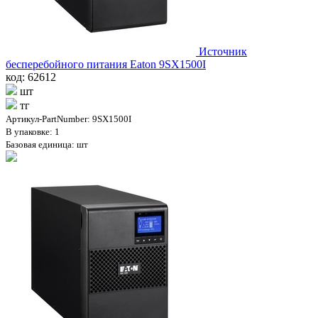
Источник
бесперебойного питания Eaton 9SX1500I
код: 62612
шт
тг
Артикул-PartNumber: 9SX1500I
В упаковке: 1
Базовая единица: шт