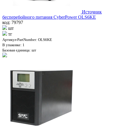
Источник
бесперебойного питания CyberPower OLS6KE
код: 79797
шт
тг
Артикул-PartNumber: OLS6KE
В упаковке: 1
Базовая единица: шт