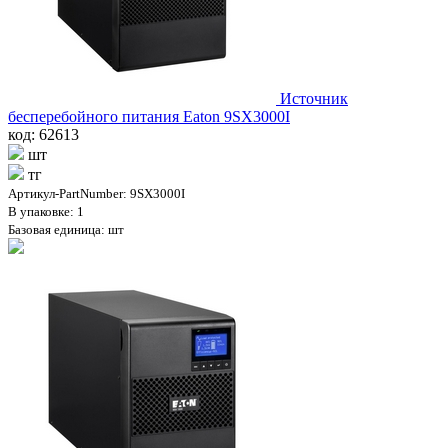
Источник
бесперебойного питания Eaton 9SX3000I
код: 62613
шт
тг
Артикул-PartNumber: 9SX3000I
В упаковке: 1
Базовая единица: шт