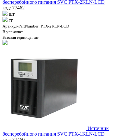
бесперебойного питания SVC PTX-2KLN-LCD
код: 77462
шт
тг
Артикул-PartNumber: PTX-2KLN-LCD
В упаковке: 1
Базовая единица: шт
Источник
бесперебойного питания SVC PTX-1KLN-LCD
код: 77460