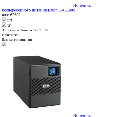
Источник
бесперебойного питания Eaton 5SC1500i
код: 62602
шт
тг
Артикул-PartNumber: 5SC1500i
В упаковке: 1
Базовая единица: шт
Источник