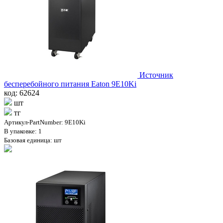
Источник
бесперебойного питания Eaton 9E10Ki
код: 62624
шт
тг
Артикул-PartNumber: 9E10Ki
В упаковке: 1
Базовая единица: шт