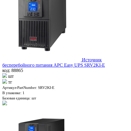
Источник
бесперебойного питания APC Easy UPS SRV2KI-E
код: 88865
шт
тг
Артикул-PartNumber: SRV2KI-E
В упаковке: 1
Базовая единица: шт