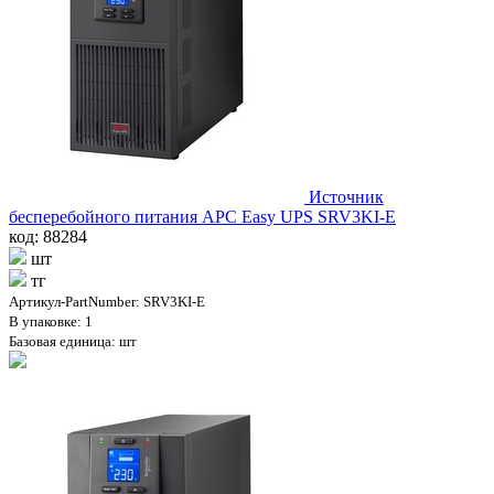
Источник
бесперебойного питания APC Easy UPS SRV3KI-E
код: 88284
шт
тг
Артикул-PartNumber: SRV3KI-E
В упаковке: 1
Базовая единица: шт