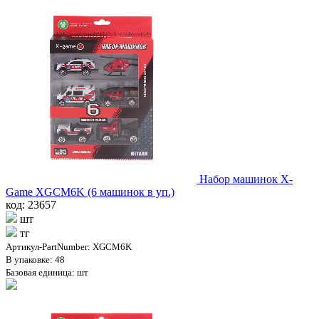
Набор машинок X-
Game XGCM6K (6 машинок в уп.)
код: 23657
шт
тг
Артикул-PartNumber: XGCM6K
В упаковке: 48
Базовая единица: шт