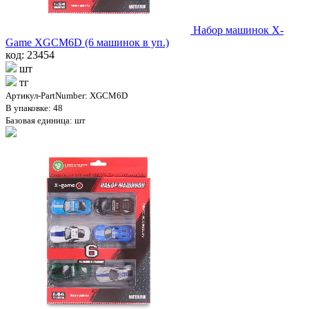
Набор машинок X-
Game XGCM6D (6 машинок в уп.)
код: 23454
шт
тг
Артикул-PartNumber: XGCM6D
В упаковке: 48
Базовая единица: шт