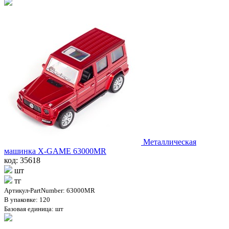
Металлическая
машинка X-GAME 63000MR
код: 35618
шт
тг
Артикул-PartNumber: 63000MR
В упаковке: 120
Базовая единица: шт