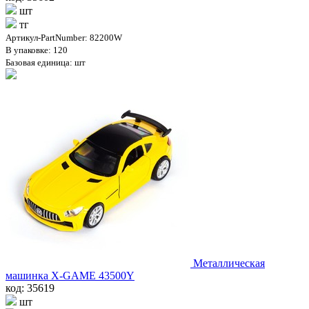
шт
тг
Артикул-PartNumber: 82200W
В упаковке: 120
Базовая единица: шт
Металлическая
машинка X-GAME 43500Y
код: 35619
шт