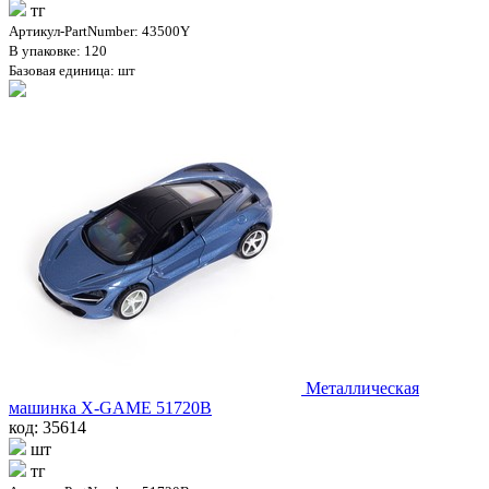
тг
Артикул-PartNumber: 43500Y
В упаковке: 120
Базовая единица: шт
Металлическая
машинка X-GAME 51720B
код: 35614
шт
тг