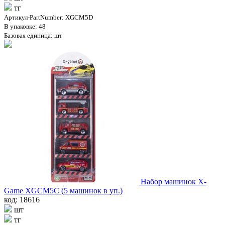
тг
Артикул-PartNumber: XGCM5D
В упаковке: 48
Базовая единица: шт
Набор машинок X-
Game XGCM5C (5 машинок в уп.)
код: 18616
шт
тг