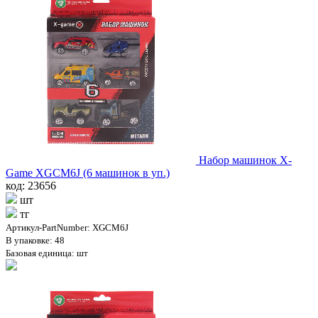
Набор машинок X-
Game XGCM6J (6 машинок в уп.)
код: 23656
шт
тг
Артикул-PartNumber: XGCM6J
В упаковке: 48
Базовая единица: шт