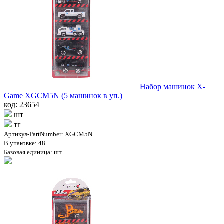
Набор машинок X-
Game XGCM5N (5 машинок в уп.)
код: 23654
шт
тг
Артикул-PartNumber: XGCM5N
В упаковке: 48
Базовая единица: шт