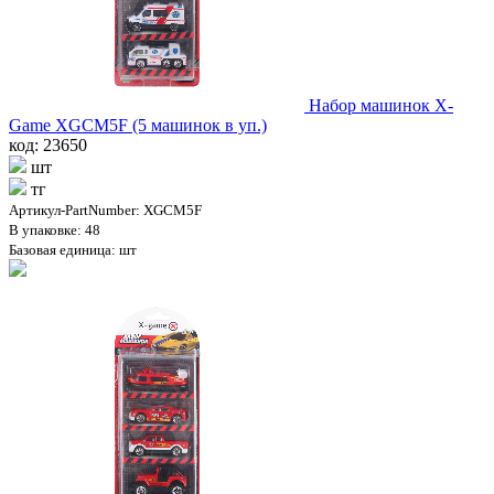
Набор машинок X-
Game XGCM5F (5 машинок в уп.)
код: 23650
шт
тг
Артикул-PartNumber: XGCM5F
В упаковке: 48
Базовая единица: шт