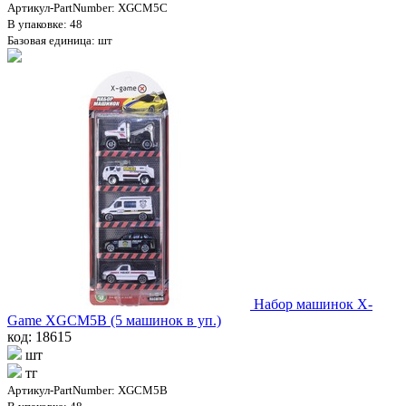
Артикул-PartNumber: XGCM5C
В упаковке: 48
Базовая единица: шт
Набор машинок X-
Game XGCM5B (5 машинок в уп.)
код: 18615
шт
тг
Артикул-PartNumber: XGCM5B