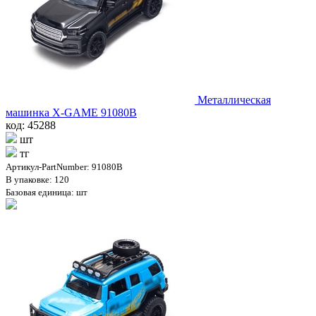
Металлическая
машинка X-GAME 91080B
код: 45288
шт
тг
Артикул-PartNumber: 91080B
В упаковке: 120
Базовая единица: шт