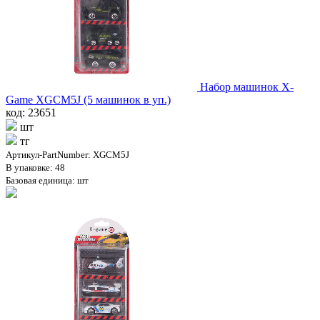
Набор машинок X-
Game XGCM5J (5 машинок в уп.)
код: 23651
шт
тг
Артикул-PartNumber: XGCM5J
В упаковке: 48
Базовая единица: шт