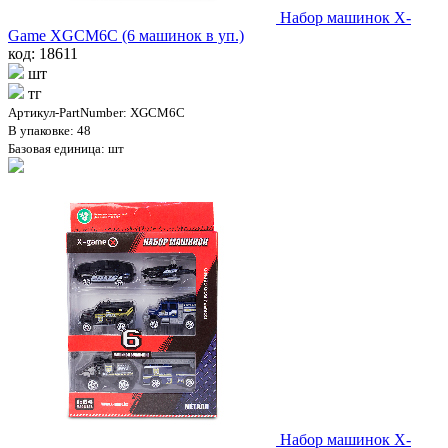
Набор машинок X-
Game XGCM6C (6 машинок в уп.)
код: 18611
шт
тг
Артикул-PartNumber: XGCM6C
В упаковке: 48
Базовая единица: шт
Набор машинок X-