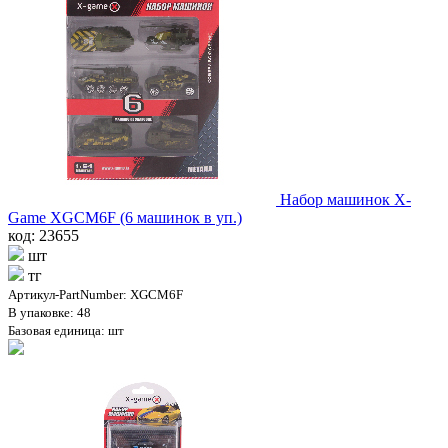
Набор машинок X-
Game XGCM6F (6 машинок в уп.)
код: 23655
шт
тг
Артикул-PartNumber: XGCM6F
В упаковке: 48
Базовая единица: шт