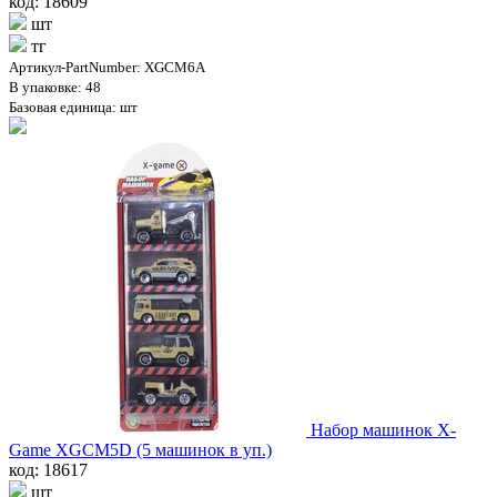
код: 18609
шт
тг
Артикул-PartNumber: XGCM6A
В упаковке: 48
Базовая единица: шт
Набор машинок X-
Game XGCM5D (5 машинок в уп.)
код: 18617
шт