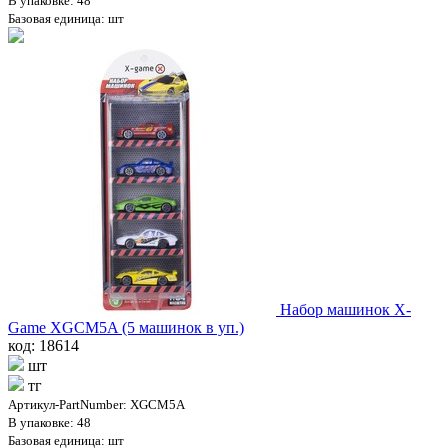
В упаковке: 48
Базовая единица: шт
Набор машинок X-
Game XGCM5A (5 машинок в уп.)
код: 18614
шт
тг
Артикул-PartNumber: XGCM5A
В упаковке: 48
Базовая единица: шт