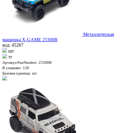
Металлическая
машинка X-GAME 25300B
код: 45287
шт
тг
Артикул-PartNumber: 25300B
В упаковке: 120
Базовая единица: шт