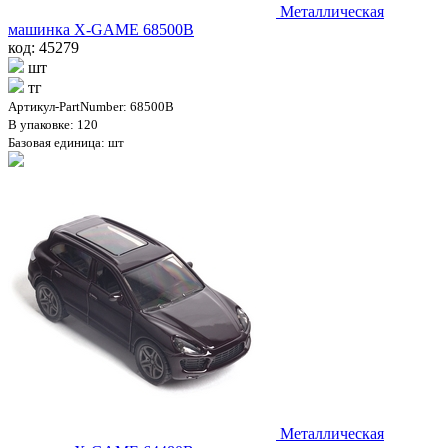
Металлическая
машинка X-GAME 68500B
код: 45279
шт
тг
Артикул-PartNumber: 68500B
В упаковке: 120
Базовая единица: шт
Металлическая