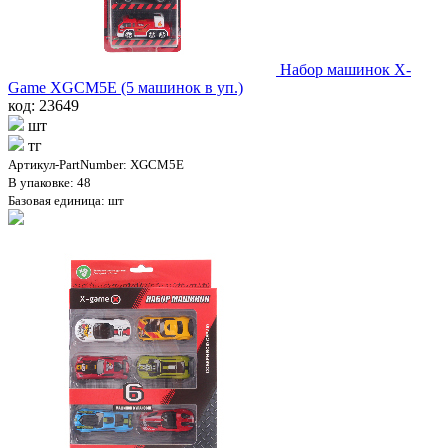
Набор машинок X-
Game XGCM5E (5 машинок в уп.)
код: 23649
шт
тг
Артикул-PartNumber: XGCM5E
В упаковке: 48
Базовая единица: шт