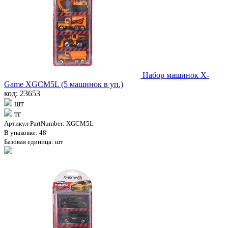
Набор машинок X-
Game XGCM5L (5 машинок в уп.)
код: 23653
шт
тг
Артикул-PartNumber: XGCM5L
В упаковке: 48
Базовая единица: шт