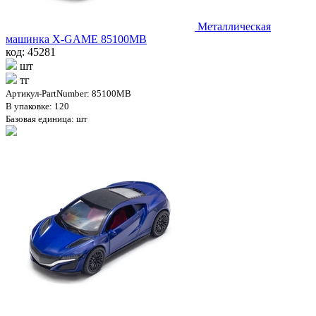
Металлическая
машинка X-GAME 85100MB
код: 45281
шт
тг
Артикул-PartNumber: 85100MB
В упаковке: 120
Базовая единица: шт