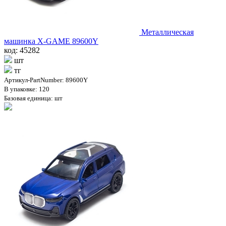
Металлическая
машинка X-GAME 89600Y
код: 45282
шт
тг
Артикул-PartNumber: 89600Y
В упаковке: 120
Базовая единица: шт