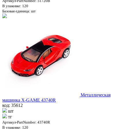
Артикул-PartNumber: 51720B
В упаковке: 120
Базовая единица: шт
Металлическая
машинка X-GAME 43740R
код: 35612
шт
тг
Артикул-PartNumber: 43740R
В упаковке: 120