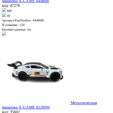
машинка X-GAME 64480B
код: 47276
шт
тг
Артикул-PartNumber: 64480B
В упаковке: 120
Базовая единица: шт
Металлическая
машинка X-GAME 82200W
код: 35602