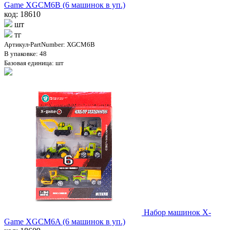
Game XGCM6B (6 машинок в уп.)
код: 18610
шт
тг
Артикул-PartNumber: XGCM6B
В упаковке: 48
Базовая единица: шт
Набор машинок X-
Game XGCM6A (6 машинок в уп.)