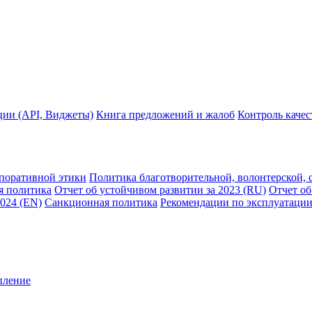
ции (API, Виджеты)
Книга предложений и жалоб
Контроль каче
рпоративной этики
Политика благотворительной, волонтерской, 
я политика
Отчет об устойчивом развитии за 2023 (RU)
Отчет об
2024 (EN)
Санкционная политика
Рекомендации по эксплуатации
пление