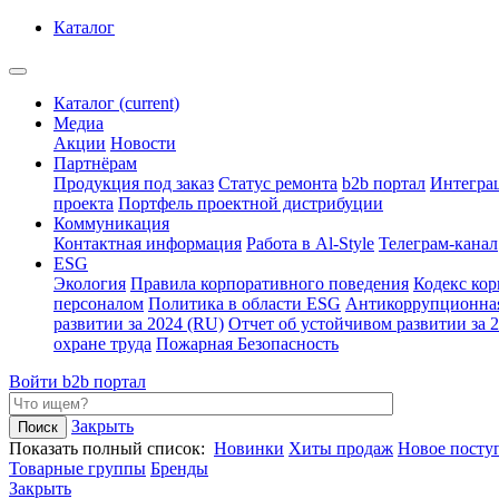
Каталог
Каталог
(current)
Медиа
Акции
Новости
Партнёрам
Продукция под заказ
Статус ремонта
b2b портал
Интегра
проекта
Портфель проектной дистрибуции
Коммуникация
Контактная информация
Работа в Al-Style
Телеграм-канал
ESG
Экология
Правила корпоративного поведения
Кодекс ко
персоналом
Политика в области ESG
Антикоррупционна
развитии за 2024 (RU)
Отчет об устойчивом развитии за 
охране труда
Пожарная Безопасность
Войти
b2b портал
Закрыть
Показать полный список:
Новинки
Хиты продаж
Новое посту
Товарные группы
Бренды
Закрыть