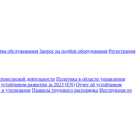
ства обслуживания
Запрос на подбор оборудования
Регистрация
спонсорской деятельности
Политика в области управления
 устойчивом развитии за 2023 (EN)
Отчет об устойчивом
 и утилизации
Правила трудового распорядка
Инструкция по