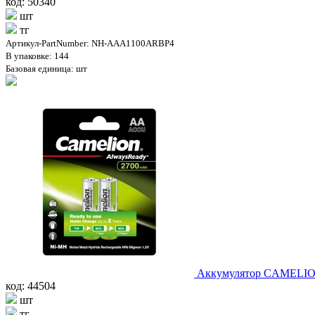
код: 50340
шт
тг
Артикул-PartNumber: NH-AAA1100ARBP4
В упаковке: 144
Базовая единица: шт
Аккумулятор CAMELION
код: 44504
шт
тг