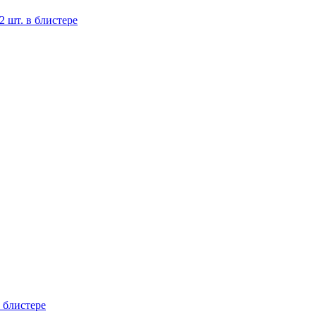
шт. в блистере
 блистере