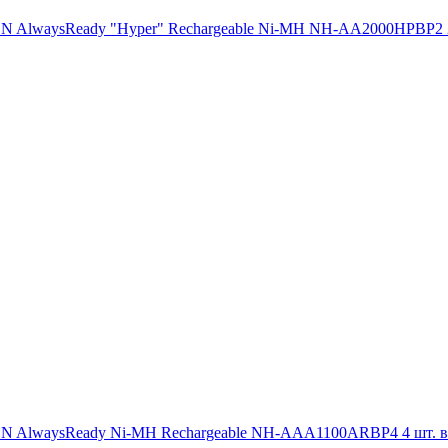
AlwaysReady "Hyper" Rechargeable Ni-MH NH-AA2000HPBP2 2 
 AlwaysReady Ni-MH Rechargeable NH-AAA1100ARBP4 4 шт. в