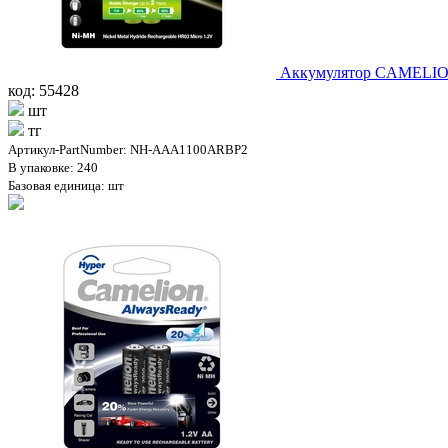
Аккумулятор CAMELION
код: 55428
шт
тг
Артикул-PartNumber: NH-AAA1100ARBP2
В упаковке: 240
Базовая единица: шт