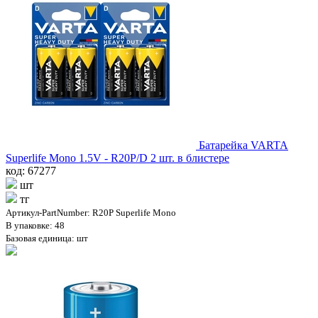
Батарейка VARTA
Superlife Mono 1.5V - R20P/D 2 шт. в блистере
код: 67277
шт
тг
Артикул-PartNumber: R20P Superlife Mono
В упаковке: 48
Базовая единица: шт