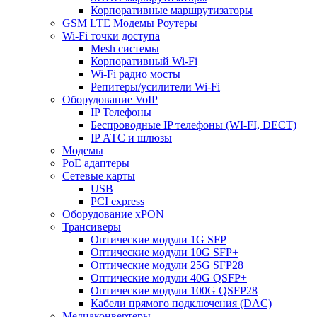
Корпоративные маршрутизаторы
GSM LTE Модемы Роутеры
Wi-Fi точки доступа
Mesh системы
Корпоративный Wi-Fi
Wi-Fi радио мосты
Репитеры/усилители Wi-Fi
Оборудование VoIP
IP Телефоны
Беспроводные IP телефоны (WI-FI, DECT)
IP АТС и шлюзы
Модемы
PoE адаптеры
Сетевые карты
USB
PCI express
Оборудование xPON
Трансиверы
Оптические модули 1G SFP
Оптические модули 10G SFP+
Оптические модули 25G SFP28
Оптические модули 40G QSFP+
Оптические модули 100G QSFP28
Кабели прямого подключения (DAC)
Медиаконвертеры