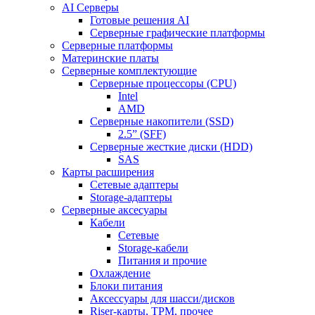
AI Серверы
Готовые решения AI
Серверные графические платформы
Серверные платформы
Материнские платы
Серверные комплектующие
Серверные процессоры (CPU)
Intel
AMD
Серверные накопители (SSD)
2.5” (SFF)
Серверные жесткие диски (HDD)
SAS
Карты расширения
Сетевые адаптеры
Storage-адаптеры
Серверные аксесуары
Кабели
Сетевые
Storage-кабели
Питания и прочие
Охлаждение
Блоки питания
Аксессуары для шасси/дисков
Riser-карты, TPM, прочее