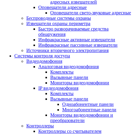
адресных извещателей
Оповещатели адресные
Оповещатели свето-звуковые адресные
Беспроводные системы охраны
Извещатели охраны периметра
Быстро разворачиваемые средства
обнаружения
Инфракрасные активные извещатели
Инфракрасные пассивные извещатели
Источники вторичного электропитания
Системы контроля доступа
Видеодомофония
Аналоговая видеодомофония
Комплекты
Вызывные панели
Мониторы видеодомофонии
IP видеодомофония
Комплекты
Вызывные панели
Одноабонентные панели
Многоабонентные панели
Мониторы видеодомофонии и
преобразователи
Контроллеры
Контроллеры со считывателем