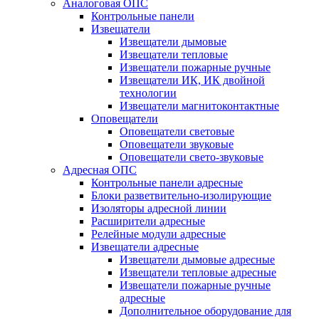
Аналоговая ОПС
Контрольные панели
Извещатели
Извещатели дымовые
Извещатели тепловые
Извещатели пожарные ручные
Извещатели ИК, ИК двойной
технологии
Извещатели магнитоконтактные
Оповещатели
Оповещатели световые
Оповещатели звуковые
Оповещатели свето-звуковые
Адресная ОПС
Контрольные панели адресные
Блоки разветвительно-изолирующие
Изоляторы адресной линии
Расширители адресные
Релейные модули адресные
Извещатели адресные
Извещатели дымовые адресные
Извещатели тепловые адресные
Извещатели пожарные ручные
адресные
Дополнительное оборудование для