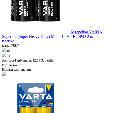
Батарейка VARTA
Superlife (Super Heavy Duty) Mono 1.5V - R20P/D 2 шт. в
пленке
код: 29021
шт
тг
Артикул-PartNumber: R20P Superlife
В упаковке: 6
Базовая единица: шт