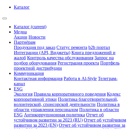
Каталог
Каталог
(current)
Медиа
Акции
Новости
Партнёрам
Продукция под заказ
Статус ремонта
b2b портал
Интеграции (API, Виджеты)
Книга предложений и
жалоб
Контроль качества обслуживания
Запрос на
подбор оборудования
Регистрация проекта
Портфель
проектной дистрибуции
Коммуникация
Контактная информация
Работа в Al-Style
Телеграм-
канал
ESG
Экология
Правила корпоративного поведения
Кодекс
корпоративной этики
Политика благотворительной,
волонтерской, спонсорской деятельности
Политика в
области управления персоналом
Политика в области
ESG
Антикоррупционная политика
Отчет об
устойчивом развитии за 2023 (RU)
Отчет об устойчивом
развитии за 2023 (EN)
Отчет об устойчивом развитии за