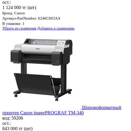
ост.:
1 124 000 тг
(шт)
Бренд: Canon
Артикул-PartNumber: 6246C003AA
В упаковке: 1
Убрать из сравнения
Добавить к сравнению
Широкоформатный
принтер Canon imagePROGRAF TM-340
код: 59206
ост.:
843 000 тг
(шт)