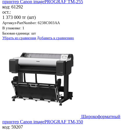
принтер Canon imagePROGRAF TM-255
код: 61292
ост.:
1 373 000 тг
(шт)
Артикул-PartNumber: 6238C003AA
В упаковке: 1
Базовая единица: шт
Убрать из сравнения
Добавить к сравнению
Широкоформатный
принтер Canon imagePROGRAF TM-350
код: 59207