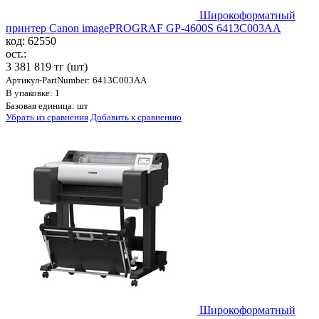
Широкоформатный
принтер Canon imagePROGRAF GP-4600S 6413C003AA
код: 62550
ост.:
3 381 819 тг
(шт)
Артикул-PartNumber: 6413C003AA
В упаковке: 1
Базовая единица: шт
Убрать из сравнения
Добавить к сравнению
Широкоформатный