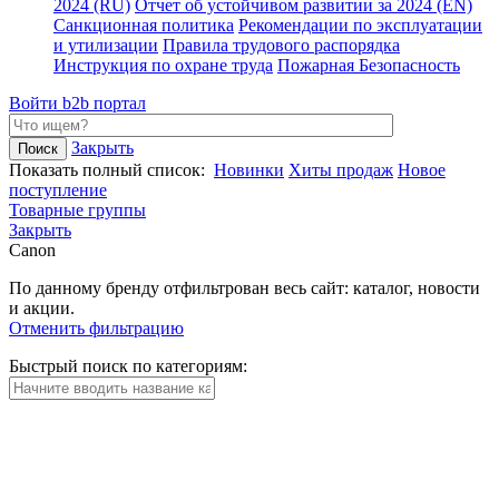
2024 (RU)
Отчет об устойчивом развитии за 2024 (EN)
Санкционная политика
Рекомендации по эксплуатации
и утилизации
Правила трудового распорядка
Инструкция по охране труда
Пожарная Безопасность
Войти
b2b портал
Закрыть
Показать полный список:
Новинки
Хиты продаж
Новое
поступление
Товарные группы
Закрыть
Canon
По данному бренду отфильтрован весь сайт: каталог, новости
и акции.
Отменить фильтрацию
Быстрый поиск по категориям: