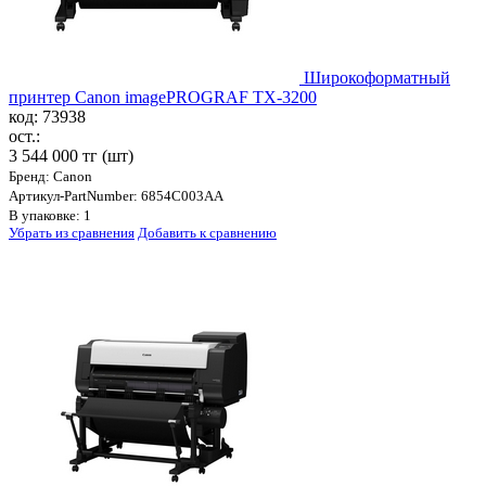
Широкоформатный
принтер Canon imagePROGRAF TX-3200
код: 73938
ост.:
3 544 000 тг
(шт)
Бренд: Canon
Артикул-PartNumber: 6854C003AA
В упаковке: 1
Убрать из сравнения
Добавить к сравнению