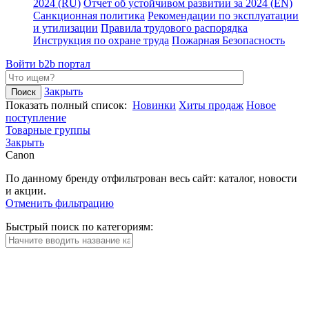
2024 (RU)
Отчет об устойчивом развитии за 2024 (EN)
Санкционная политика
Рекомендации по эксплуатации
и утилизации
Правила трудового распорядка
Инструкция по охране труда
Пожарная Безопасность
Войти
b2b портал
Закрыть
Показать полный список:
Новинки
Хиты продаж
Новое
поступление
Товарные группы
Закрыть
Canon
По данному бренду отфильтрован весь сайт: каталог, новости
и акции.
Отменить фильтрацию
Быстрый поиск по категориям: