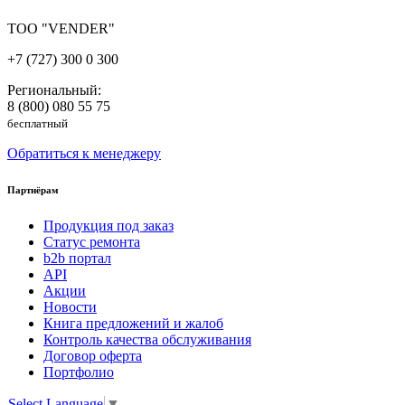
ТОО "VENDER"
+7 (727) 300 0 300
Региональный:
8 (800) 080 55 75
бесплатный
Обратиться к менеджеру
Партнёрам
Продукция под заказ
Статус ремонта
b2b портал
API
Акции
Новости
Книга предложений и жалоб
Контроль качества обслуживания
Договор оферта
Портфолио
Select Language
▼