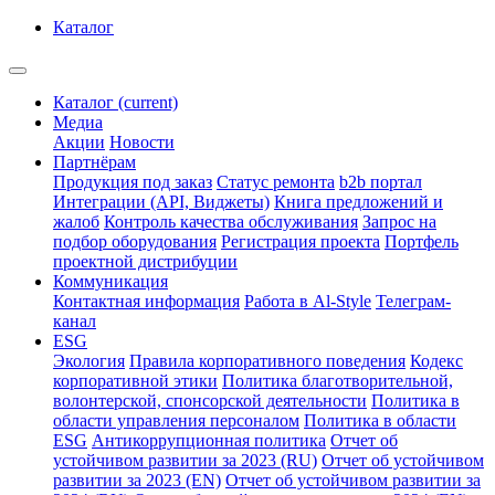
Каталог
Каталог
(current)
Медиа
Акции
Новости
Партнёрам
Продукция под заказ
Статус ремонта
b2b портал
Интеграции (API, Виджеты)
Книга предложений и
жалоб
Контроль качества обслуживания
Запрос на
подбор оборудования
Регистрация проекта
Портфель
проектной дистрибуции
Коммуникация
Контактная информация
Работа в Al-Style
Телеграм-
канал
ESG
Экология
Правила корпоративного поведения
Кодекс
корпоративной этики
Политика благотворительной,
волонтерской, спонсорской деятельности
Политика в
области управления персоналом
Политика в области
ESG
Антикоррупционная политика
Отчет об
устойчивом развитии за 2023 (RU)
Отчет об устойчивом
развитии за 2023 (EN)
Отчет об устойчивом развитии за