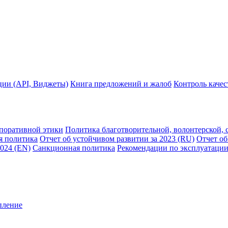
ции (API, Виджеты)
Книга предложений и жалоб
Контроль каче
рпоративной этики
Политика благотворительной, волонтерской, 
я политика
Отчет об устойчивом развитии за 2023 (RU)
Отчет об
2024 (EN)
Санкционная политика
Рекомендации по эксплуатации
пление