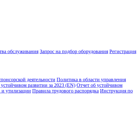
ства обслуживания
Запрос на подбор оборудования
Регистрация
спонсорской деятельности
Политика в области управления
 устойчивом развитии за 2023 (EN)
Отчет об устойчивом
 и утилизации
Правила трудового распорядка
Инструкция по