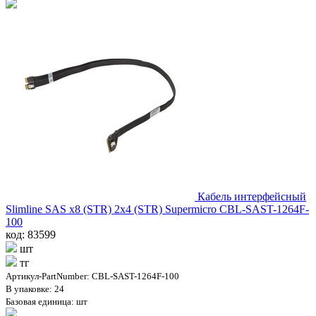
Кабель интерфейсный
Slimline SAS x8 (STR) 2x4 (STR) Supermicro CBL-SAST-1264F-
100
код: 83599
шт
тг
Артикул-PartNumber: CBL-SAST-1264F-100
В упаковке: 24
Базовая единица: шт