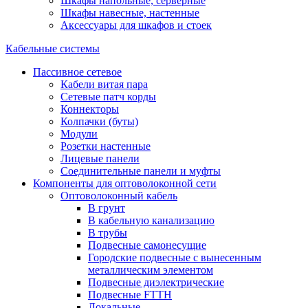
Шкафы напольные, серверные
Шкафы навесные, настенные
Аксессуары для шкафов и стоек
Кабельные системы
Пассивное сетевое
Кабели витая пара
Сетевые патч корды
Коннекторы
Колпачки (буты)
Модули
Розетки настенные
Лицевые панели
Соединительные панели и муфты
Компоненты для оптоволоконной сети
Оптоволоконный кабель
В грунт
В кабельную канализацию
В трубы
Подвесные самонесущие
Городские подвесные с вынесенным
металлическим элементом
Подвесные диэлектрические
Подвесные FTTH
Локальные