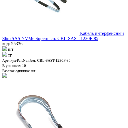
Кабель интерфейсный
Slim SAS NVMe Supermicro CBL-SAST-1230F-85
код: 55336
шт
тг
Артикул-PartNumber: CBL-SAST-1230F-85
В упаковке: 10
Базовая единица: шт