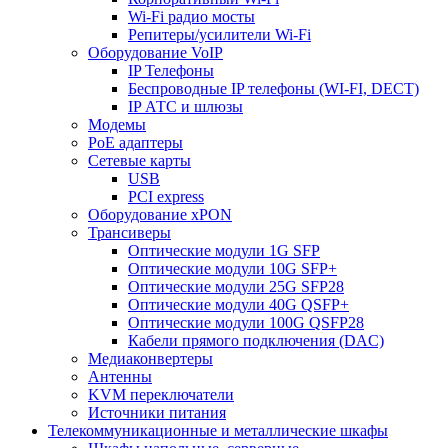
Wi-Fi радио мосты
Репитеры/усилители Wi-Fi
Оборудование VoIP
IP Телефоны
Беспроводные IP телефоны (WI-FI, DECT)
IP АТС и шлюзы
Модемы
PoE адаптеры
Сетевые карты
USB
PCI express
Оборудование xPON
Трансиверы
Оптические модули 1G SFP
Оптические модули 10G SFP+
Оптические модули 25G SFP28
Оптические модули 40G QSFP+
Оптические модули 100G QSFP28
Кабели прямого подключения (DAC)
Медиаконвертеры
Антенны
KVM переключатели
Источники питания
Телекоммуникационные и металлические шкафы