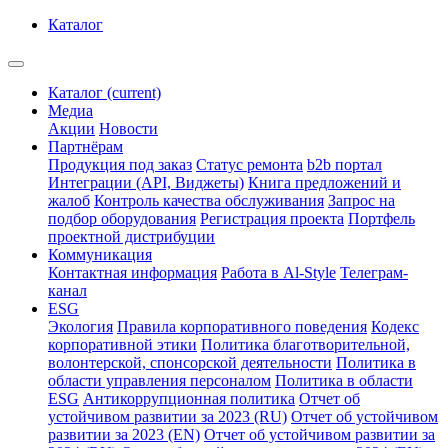
Каталог
Каталог
(current)
Медиа
Акции
Новости
Партнёрам
Продукция под заказ
Статус ремонта
b2b портал
Интеграции (API, Виджеты)
Книга предложений и
жалоб
Контроль качества обслуживания
Запрос на
подбор оборудования
Регистрация проекта
Портфель
проектной дистрибуции
Коммуникация
Контактная информация
Работа в Al-Style
Телеграм-
канал
ESG
Экология
Правила корпоративного поведения
Кодекс
корпоративной этики
Политика благотворительной,
волонтерской, спонсорской деятельности
Политика в
области управления персоналом
Политика в области
ESG
Антикоррупционная политика
Отчет об
устойчивом развитии за 2023 (RU)
Отчет об устойчивом
развитии за 2023 (EN)
Отчет об устойчивом развитии за