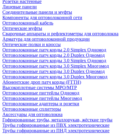
Розетки настенные
Лицевые панели
Соединительные панели и муфты
Компоненты для оптоволоконной сети
Оптоволоконный кабель
Оптические муфты
Сварочные аппараты и рефлектометры для оптоволокна
Арматура для оптоволоконной продукции
Оптические полки и кроссы
Оптоволоконные патч корды 2.0 Simplex Одномод
Оптоволоконные патч корды 2.0 Duplex Одномод
Оптоволоконные патч корды 3.0 Simplex Одномод
Оптоволоконные патч корды 3.0 Simplex Многомод
Оптоволоконные патч корды 3.0 Duplex Одномод
Оптоволоконные патч корды 3.0 Duplex Многомод
Абонентские дроп патч корды (FTTH)
Высокоплотные системы MPO/MTP
Оптоволоконные пигтейлы Одномод
Оптоволоконные пигтейлы Многомод
Оптоволоконные адаптеры и розетки
Оптоволоконные сплиттеры
Аксессуары для оптоволокна
Гофрированные трубы, металлорукав, жёсткие трубы
Трубы гофрированные из ПВХ электротехнические
Трубы гофрированные из ПНД электротехнические