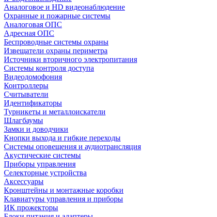
Аналоговое и HD видеонаблюдение
Охранные и пожарные системы
Аналоговая ОПС
Адресная ОПС
Беспроводные системы охраны
Извещатели охраны периметра
Источники вторичного электропитания
Системы контроля доступа
Видеодомофония
Контроллеры
Считыватели
Идентификаторы
Турникеты и металлоискатели
Шлагбаумы
Замки и доводчики
Кнопки выхода и гибкие переходы
Системы оповещения и аудиотрансляция
Акустические системы
Приборы управления
Селекторные устройства
Аксессуары
Кронштейны и монтажные коробки
Клавиатуры управления и приборы
ИК прожекторы
Блоки питания и адаптеры