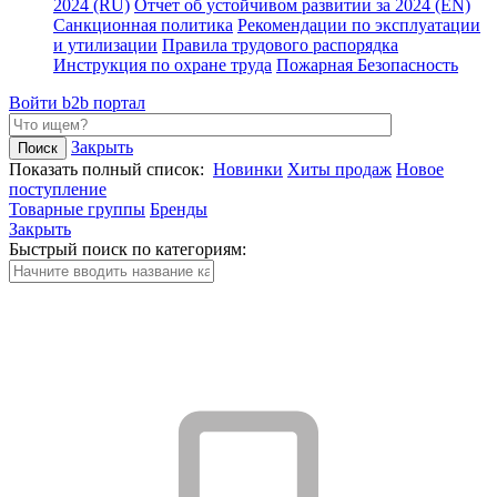
2024 (RU)
Отчет об устойчивом развитии за 2024 (EN)
Санкционная политика
Рекомендации по эксплуатации
и утилизации
Правила трудового распорядка
Инструкция по охране труда
Пожарная Безопасность
Войти
b2b портал
Закрыть
Показать полный список:
Новинки
Хиты продаж
Новое
поступление
Товарные группы
Бренды
Закрыть
Быстрый поиск по категориям: