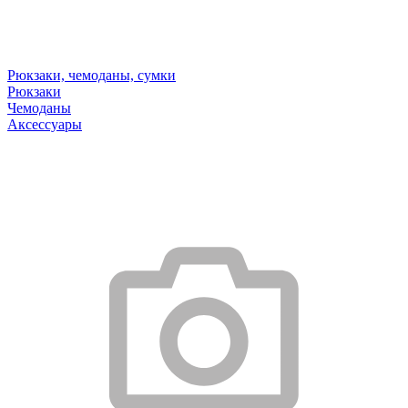
Рюкзаки, чемоданы, сумки
Рюкзаки
Чемоданы
Аксессуары