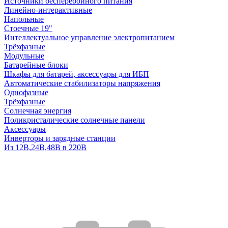
Источники бесперебойного питания
Линейно-интерактивные
Напольные
Стоечные 19"
Интеллектуальное управление электропитанием
Трёхфазные
Модульные
Батарейные блоки
Шкафы для батарей, аксессуары для ИБП
Автоматические стабилизаторы напряжения
Однофазные
Трёхфазные
Солнечная энергия
Поликристалические солнечные панели
Аксессуары
Инверторы и зарядные станции
Из 12В,24В,48В в 220В