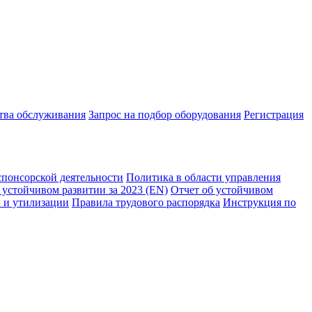
ства обслуживания
Запрос на подбор оборудования
Регистрация
спонсорской деятельности
Политика в области управления
 устойчивом развитии за 2023 (EN)
Отчет об устойчивом
 и утилизации
Правила трудового распорядка
Инструкция по