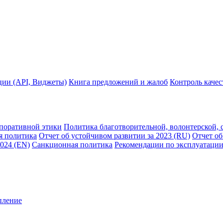
ции (API, Виджеты)
Книга предложений и жалоб
Контроль каче
рпоративной этики
Политика благотворительной, волонтерской, 
я политика
Отчет об устойчивом развитии за 2023 (RU)
Отчет об
2024 (EN)
Санкционная политика
Рекомендации по эксплуатации
пление