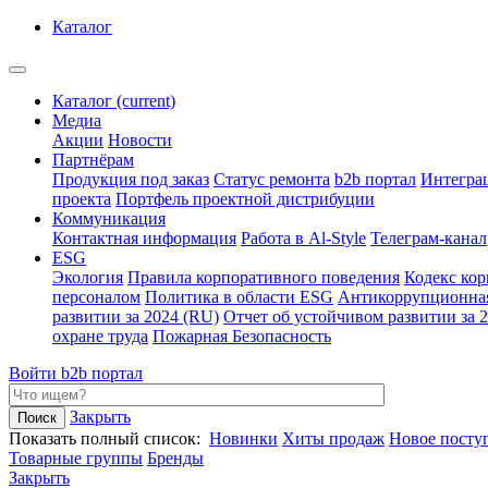
Каталог
Каталог
(current)
Медиа
Акции
Новости
Партнёрам
Продукция под заказ
Статус ремонта
b2b портал
Интегра
проекта
Портфель проектной дистрибуции
Коммуникация
Контактная информация
Работа в Al-Style
Телеграм-канал
ESG
Экология
Правила корпоративного поведения
Кодекс ко
персоналом
Политика в области ESG
Антикоррупционна
развитии за 2024 (RU)
Отчет об устойчивом развитии за 
охране труда
Пожарная Безопасность
Войти
b2b портал
Закрыть
Показать полный список:
Новинки
Хиты продаж
Новое посту
Товарные группы
Бренды
Закрыть