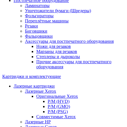
Постпечатное оборудование
Ламинаторы
Уничтожители бумаги (Шредеры)
Фольгираторы
Переплётные машины
Резаки
Биговщики
Фальцовщики
Аксессуары для постпечатного оборудования
Ножи для резаков
Марзаны для резаков
Степлеры и дыроколы
Прочие аксессуары для постпечатного
оборудования
Картриджи и комплектующие
Лазерные картриджи
Лазерные Xerox
Оригинальные Xerox
Р/М (HVD)
Р/М (GMO)
Р/М (PSG)
Совместимые Xerox
Лазерные HP
Лазерные Canon