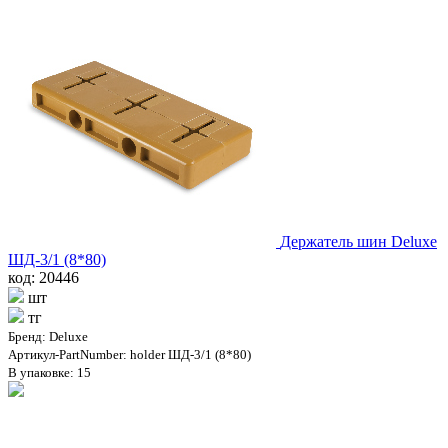
Держатель шин Deluxe
ШД-3/1 (8*80)
код: 20446
шт
тг
Бренд: Deluxe
Артикул-PartNumber: holder ШД-3/1 (8*80)
В упаковке: 15