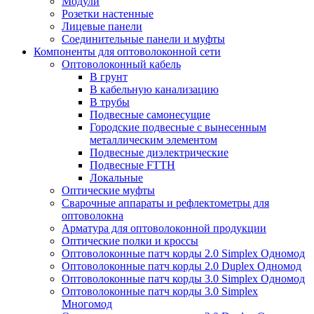
Модули
Розетки настенные
Лицевые панели
Соединительные панели и муфты
Компоненты для оптоволоконной сети
Оптоволоконный кабель
В грунт
В кабельную канализацию
В трубы
Подвесные самонесущие
Городские подвесные с вынесенным
металлическим элементом
Подвесные диэлектрические
Подвесные FTTH
Локальные
Оптические муфты
Сварочные аппараты и рефлектометры для
оптоволокна
Арматура для оптоволоконной продукции
Оптические полки и кроссы
Оптоволоконные патч корды 2.0 Simplex Одномод
Оптоволоконные патч корды 2.0 Duplex Одномод
Оптоволоконные патч корды 3.0 Simplex Одномод
Оптоволоконные патч корды 3.0 Simplex
Многомод