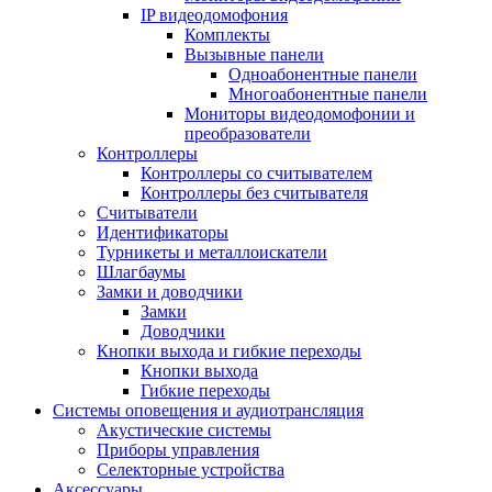
IP видеодомофония
Комплекты
Вызывные панели
Одноабонентные панели
Многоабонентные панели
Мониторы видеодомофонии и
преобразователи
Контроллеры
Контроллеры со считывателем
Контроллеры без считывателя
Считыватели
Идентификаторы
Турникеты и металлоискатели
Шлагбаумы
Замки и доводчики
Замки
Доводчики
Кнопки выхода и гибкие переходы
Кнопки выхода
Гибкие переходы
Системы оповещения и аудиотрансляция
Акустические системы
Приборы управления
Селекторные устройства
Аксессуары