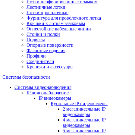
Лотки перфорированные с замком
Лестничные лотки
Лотки проволочные
Фурнитура для проволочного лотка
Крышки к лоткам замковым
Огнестойкие кабельные линии
Стойки и полки
Подвесы
Опорные поверхности
Фасонные изделия
Профили
Соединители
Крепежи и аксессуары
Системы безопасности
Системы видеонаблюдения
IP видеонаблюдение
IP видеокамеры
Купольные IP видеокамеры
2 мегапиксельные IP
видеокамеры
4 мегапиксельные IP
видеокамеры
5 мегапиксельные IP