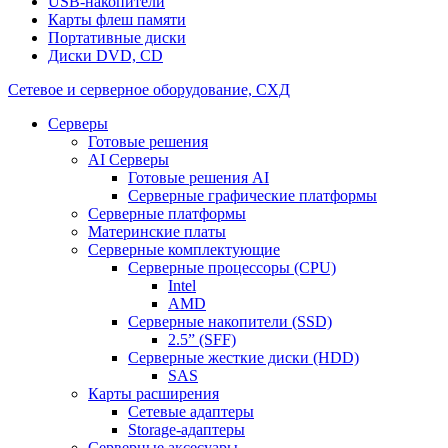
USB-накопители
Карты флеш памяти
Портативные диски
Диски DVD, CD
Сетевое и серверное оборудование, СХД
Cерверы
Готовые решения
AI Серверы
Готовые решения AI
Серверные графические платформы
Серверные платформы
Материнские платы
Серверные комплектующие
Серверные процессоры (CPU)
Intel
AMD
Серверные накопители (SSD)
2.5” (SFF)
Серверные жесткие диски (HDD)
SAS
Карты расширения
Сетевые адаптеры
Storage-адаптеры
Серверные аксесуары