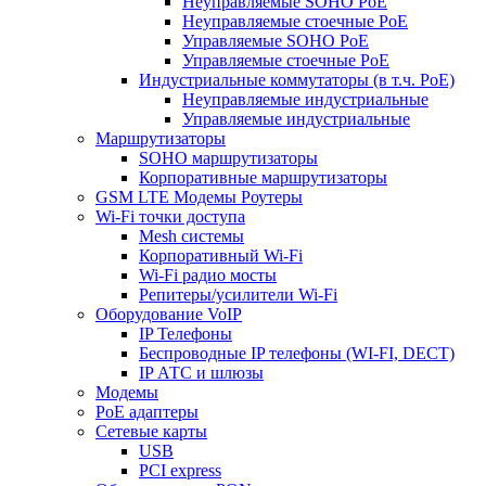
Неуправляемые SOHO PoE
Неуправляемые стоечные PoE
Управляемые SOHO PoE
Управляемые стоечные PoE
Индустриальные коммутаторы (в т.ч. РоЕ)
Неуправляемые индустриальные
Управляемые индустриальные
Маршрутизаторы
SOHO маршрутизаторы
Корпоративные маршрутизаторы
GSM LTE Модемы Роутеры
Wi-Fi точки доступа
Mesh системы
Корпоративный Wi-Fi
Wi-Fi радио мосты
Репитеры/усилители Wi-Fi
Оборудование VoIP
IP Телефоны
Беспроводные IP телефоны (WI-FI, DECT)
IP АТС и шлюзы
Модемы
PoE адаптеры
Сетевые карты
USB
PCI express