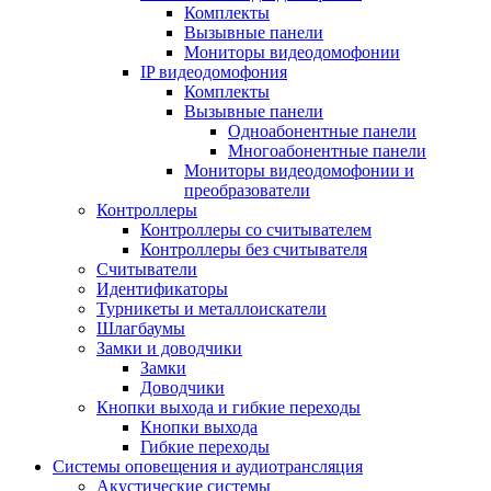
Комплекты
Вызывные панели
Мониторы видеодомофонии
IP видеодомофония
Комплекты
Вызывные панели
Одноабонентные панели
Многоабонентные панели
Мониторы видеодомофонии и
преобразователи
Контроллеры
Контроллеры со считывателем
Контроллеры без считывателя
Считыватели
Идентификаторы
Турникеты и металлоискатели
Шлагбаумы
Замки и доводчики
Замки
Доводчики
Кнопки выхода и гибкие переходы
Кнопки выхода
Гибкие переходы
Системы оповещения и аудиотрансляция
Акустические системы