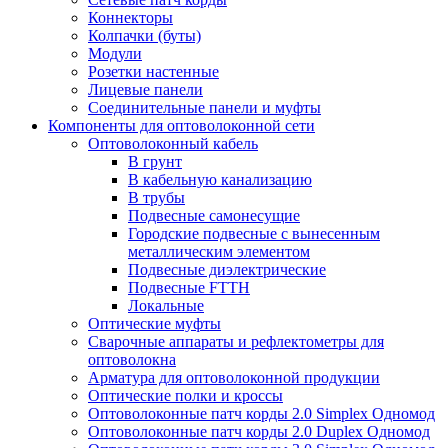
Коннекторы
Колпачки (буты)
Модули
Розетки настенные
Лицевые панели
Соединительные панели и муфты
Компоненты для оптоволоконной сети
Оптоволоконный кабель
В грунт
В кабельную канализацию
В трубы
Подвесные самонесущие
Городские подвесные с вынесенным
металлическим элементом
Подвесные диэлектрические
Подвесные FTTH
Локальные
Оптические муфты
Сварочные аппараты и рефлектометры для
оптоволокна
Арматура для оптоволоконной продукции
Оптические полки и кроссы
Оптоволоконные патч корды 2.0 Simplex Одномод
Оптоволоконные патч корды 2.0 Duplex Одномод