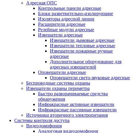
Адресная ОПС
Контрольные панели адресные
Блоки разветвительно-изолирующие
Изоляторы адресной линии
Расширители адресные
Релейные модули адресные
Извещатели адресные
Извещатели дымовые адресные
Извещатели тепловые адресные
Извещатели пожарные ручные
адресные
Дополнительное оборудование для
адресных извещателей
Оповещатели адресные
Оповещатели свето-звуковые адресные
Беспроводные системы охраны
Извещатели охраны периметра
Быстро разворачиваемые средства
обнаружения
Инфракрасные активные извещатели
Инфракрасные пассивные извещатели
Источники вторичного электропитания
Системы контроля доступа
Видеодомофония
Аналоговая видеодомофония