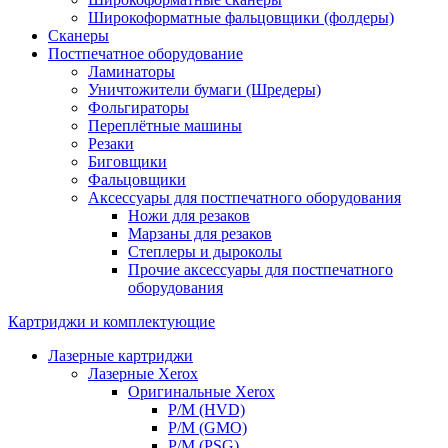
Широкоформатные фальцовщики (фолдеры)
Сканеры
Постпечатное оборудование
Ламинаторы
Уничтожители бумаги (Шредеры)
Фольгираторы
Переплётные машины
Резаки
Биговщики
Фальцовщики
Аксессуары для постпечатного оборудования
Ножи для резаков
Марзаны для резаков
Степлеры и дыроколы
Прочие аксессуары для постпечатного
оборудования
Картриджи и комплектующие
Лазерные картриджи
Лазерные Xerox
Оригинальные Xerox
Р/М (HVD)
Р/М (GMO)
Р/М (PSG)