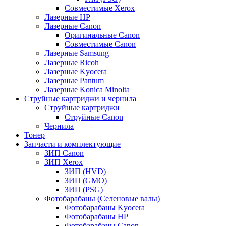
Совместимые Xerox
Лазерные HP
Лазерные Canon
Оригинальные Canon
Совместимые Canon
Лазерные Samsung
Лазерные Ricoh
Лазерные Kyocera
Лазерные Pantum
Лазерные Konica Minolta
Струйные картриджи и чернила
Струйные картриджи
Струйные Canon
Чернила
Тонер
Запчасти и комплектующие
ЗИП Canon
ЗИП Xerox
ЗИП (HVD)
ЗИП (GMO)
ЗИП (PSG)
Фотобарабаны (Селеновые валы)
Фотобарабаны Kyocera
Фотобарабаны HP
Фотобарабаны Canon