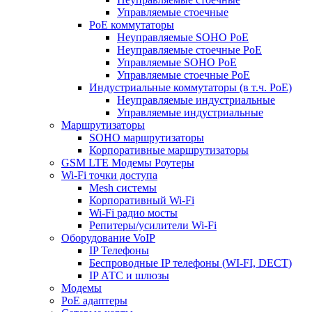
Управляемые стоечные
PoE коммутаторы
Неуправляемые SOHO PoE
Неуправляемые стоечные PoE
Управляемые SOHO PoE
Управляемые стоечные PoE
Индустриальные коммутаторы (в т.ч. РоЕ)
Неуправляемые индустриальные
Управляемые индустриальные
Маршрутизаторы
SOHO маршрутизаторы
Корпоративные маршрутизаторы
GSM LTE Модемы Роутеры
Wi-Fi точки доступа
Mesh системы
Корпоративный Wi-Fi
Wi-Fi радио мосты
Репитеры/усилители Wi-Fi
Оборудование VoIP
IP Телефоны
Беспроводные IP телефоны (WI-FI, DECT)
IP АТС и шлюзы
Модемы
PoE адаптеры