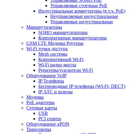
Управляемые SOHO PoE
Управляемые стоечные PoE
Индустриальные коммутаторы (в т.ч. РоЕ)
Неуправляемые индустриальные
Управляемые индустриальные
Маршрутизаторы
SOHO маршрутизаторы
Корпоративные маршрутизаторы
GSM LTE Модемы Роутеры
Wi-Fi точки доступа
Mesh системы
Корпоративный Wi-Fi
Wi-Fi радио мосты
Репитеры/усилители Wi-Fi
Оборудование VoIP
IP Телефоны
Беспроводные IP телефоны (WI-FI, DECT)
IP АТС и шлюзы
Модемы
PoE адаптеры
Сетевые карты
USB
PCI express
Оборудование xPON
Трансиверы