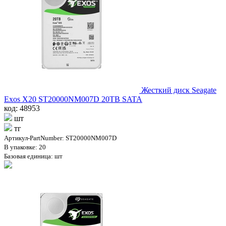
Жесткий диск Seagate
Exos X20 ST20000NM007D 20TB SATA
код: 48953
шт
тг
Артикул-PartNumber: ST20000NM007D
В упаковке: 20
Базовая единица: шт