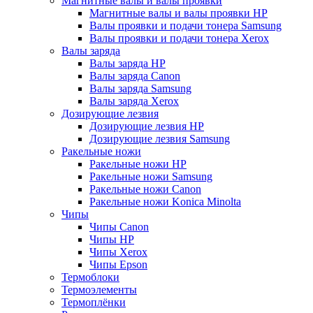
Магнитные валы и валы проявки
Магнитные валы и валы проявки HP
Валы проявки и подачи тонера Samsung
Валы проявки и подачи тонера Xerox
Валы заряда
Валы заряда HP
Валы заряда Canon
Валы заряда Samsung
Валы заряда Xerox
Дозирующие лезвия
Дозирующие лезвия HP
Дозирующие лезвия Samsung
Ракельные ножи
Ракельные ножи HP
Ракельные ножи Samsung
Ракельные ножи Canon
Ракельные ножи Konica Minolta
Чипы
Чипы Canon
Чипы HP
Чипы Xerox
Чипы Epson
Термоблоки
Термоэлементы
Термоплёнки