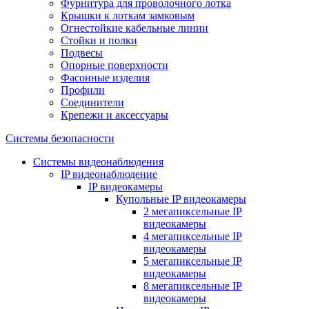
Фурнитура для проволочного лотка
Крышки к лоткам замковым
Огнестойкие кабельные линии
Стойки и полки
Подвесы
Опорные поверхности
Фасонные изделия
Профили
Соединители
Крепежи и аксессуары
Системы безопасности
Системы видеонаблюдения
IP видеонаблюдение
IP видеокамеры
Купольные IP видеокамеры
2 мегапиксельные IP
видеокамеры
4 мегапиксельные IP
видеокамеры
5 мегапиксельные IP
видеокамеры
8 мегапиксельные IP
видеокамеры