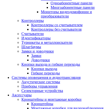
Одноабонентные панели
Многоабонентные панели
Мониторы видеодомофонии и
преобразователи
Контроллеры
Контроллеры со считывателем
Контроллеры без считывателя
Считыватели
Идентификаторы
Турникеты и металлоискатели
Шлагбаумы
Замки и доводчики
Замки
Доводчики
Кнопки выхода и гибкие переходы
Кнопки выхода
Гибкие переходы
Системы оповещения и аудиотрансляция
Акустические системы
Приборы управления
Селекторные устройства
Аксессуары
Кронштейны и монтажные коробки
Кронштейны
Монтажные коробки для видеонаблюдения