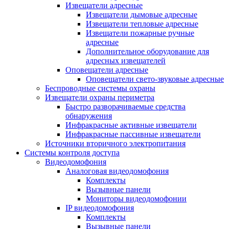
Извещатели адресные
Извещатели дымовые адресные
Извещатели тепловые адресные
Извещатели пожарные ручные
адресные
Дополнительное оборудование для
адресных извещателей
Оповещатели адресные
Оповещатели свето-звуковые адресные
Беспроводные системы охраны
Извещатели охраны периметра
Быстро разворачиваемые средства
обнаружения
Инфракрасные активные извещатели
Инфракрасные пассивные извещатели
Источники вторичного электропитания
Системы контроля доступа
Видеодомофония
Аналоговая видеодомофония
Комплекты
Вызывные панели
Мониторы видеодомофонии
IP видеодомофония
Комплекты
Вызывные панели