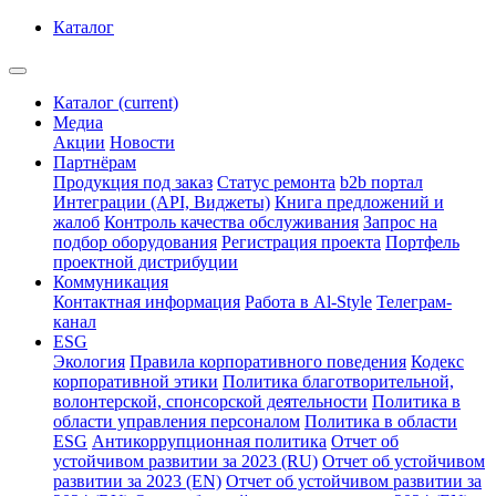
Каталог
Каталог
(current)
Медиа
Акции
Новости
Партнёрам
Продукция под заказ
Статус ремонта
b2b портал
Интеграции (API, Виджеты)
Книга предложений и
жалоб
Контроль качества обслуживания
Запрос на
подбор оборудования
Регистрация проекта
Портфель
проектной дистрибуции
Коммуникация
Контактная информация
Работа в Al-Style
Телеграм-
канал
ESG
Экология
Правила корпоративного поведения
Кодекс
корпоративной этики
Политика благотворительной,
волонтерской, спонсорской деятельности
Политика в
области управления персоналом
Политика в области
ESG
Антикоррупционная политика
Отчет об
устойчивом развитии за 2023 (RU)
Отчет об устойчивом
развитии за 2023 (EN)
Отчет об устойчивом развитии за