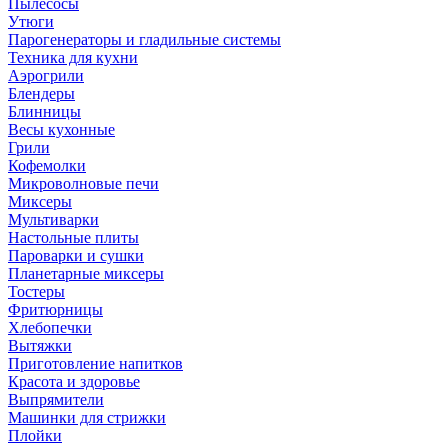
Пылесосы
Утюги
Парогенераторы и гладильные системы
Техника для кухни
Аэрогрили
Блендеры
Блинницы
Весы кухонные
Грили
Кофемолки
Микроволновые печи
Миксеры
Мультиварки
Настольные плиты
Пароварки и сушки
Планетарные миксеры
Тостеры
Фритюрницы
Хлебопечки
Вытяжки
Приготовление напитков
Красота и здоровье
Выпрямители
Машинки для стрижки
Плойки