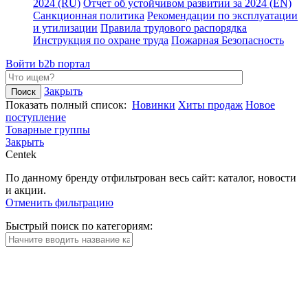
2024 (RU)
Отчет об устойчивом развитии за 2024 (EN)
Санкционная политика
Рекомендации по эксплуатации
и утилизации
Правила трудового распорядка
Инструкция по охране труда
Пожарная Безопасность
Войти
b2b портал
Закрыть
Показать полный список:
Новинки
Хиты продаж
Новое
поступление
Товарные группы
Закрыть
Centek
По данному бренду отфильтрован весь сайт: каталог, новости
и акции.
Отменить фильтрацию
Быстрый поиск по категориям: