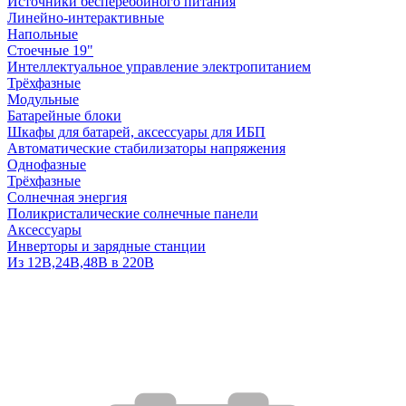
Источники бесперебойного питания
Линейно-интерактивные
Напольные
Стоечные 19"
Интеллектуальное управление электропитанием
Трёхфазные
Модульные
Батарейные блоки
Шкафы для батарей, аксессуары для ИБП
Автоматические стабилизаторы напряжения
Однофазные
Трёхфазные
Солнечная энергия
Поликристалические солнечные панели
Аксессуары
Инверторы и зарядные станции
Из 12В,24В,48В в 220В