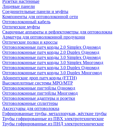
Розетки настенные
Лицевые панели
Соединительные панели и муфты
Компоненты для оптоволоконной сети
Оптоволоконный кабель
Оптические муфты
Сварочные аппараты и рефлектометры для оптоволокна
Арматура для оптоволоконной продукции
Оптические полки и кроссы
Оптоволоконные патч корды 2.0 Simplex Одномод
Оптоволоконные патч корды 2.0 Duplex Одномод
Оптоволоконные патч корды 3.0 Simplex Одномод
Оптоволоконные патч корды 3.0 Simplex Многомод
Оптоволоконные патч корды 3.0 Duplex Одномод
Оптоволоконные патч корды 3.0 Duplex Многомод
Абонентские дроп патч корды (FTTH)
Высокоплотные системы MPO/MTP
Оптоволоконные пигтейлы Одномод
Оптоволоконные пигтейлы Многомод
Оптоволоконные адаптеры и розетки
Оптоволоконные сплиттеры
Аксессуары для оптоволокна
Гофрированные трубы, металлорукав, жёсткие трубы
Трубы гофрированные из ПВХ электротехнические
Трубы гофрированные из ПНД электротехнические