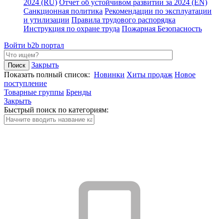
2024 (RU)
Отчет об устойчивом развитии за 2024 (EN)
Санкционная политика
Рекомендации по эксплуатации
и утилизации
Правила трудового распорядка
Инструкция по охране труда
Пожарная Безопасность
Войти
b2b портал
Закрыть
Показать полный список:
Новинки
Хиты продаж
Новое
поступление
Товарные группы
Бренды
Закрыть
Быстрый поиск по категориям: