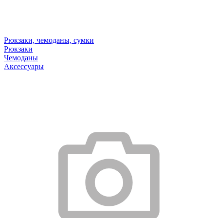
Рюкзаки, чемоданы, сумки
Рюкзаки
Чемоданы
Аксессуары