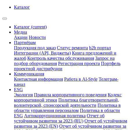
Каталог
Каталог
(current)
Медиа
Акции
Новости
Партнёрам
Продукция под заказ
Статус ремонта
b2b портал
Интеграции (API, Виджеты)
Книга предложений и
жалоб
Контроль качества обслуживания
Запрос на
подбор оборудования
Регистрация проекта
Портфель
проектной дистрибуции
Коммуникация
Контактная информация
Работа в Al-Style
Телеграм-
канал
ESG
Экология
Правила корпоративного поведения
Кодекс
корпоративной этики
Политика благотворительной,
волонтерской, спонсорской деятельности
Политика в
области управления персоналом
Политика в области
ESG
Антикоррупционная политика
Отчет об
устойчивом развитии за 2023 (RU)
Отчет об устойчивом
развитии за 2023 (EN)
Отчет об устойчивом развитии за