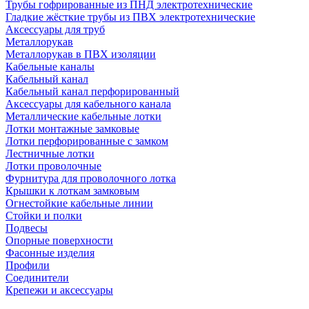
Трубы гофрированные из ПНД электротехнические
Гладкие жёсткие трубы из ПВХ электротехнические
Аксессуары для труб
Металлорукав
Металлорукав в ПВХ изоляции
Кабельные каналы
Кабельный канал
Кабельный канал перфорированный
Аксессуары для кабельного канала
Металлические кабельные лотки
Лотки монтажные замковые
Лотки перфорированные с замком
Лестничные лотки
Лотки проволочные
Фурнитура для проволочного лотка
Крышки к лоткам замковым
Огнестойкие кабельные линии
Стойки и полки
Подвесы
Опорные поверхности
Фасонные изделия
Профили
Соединители
Крепежи и аксессуары