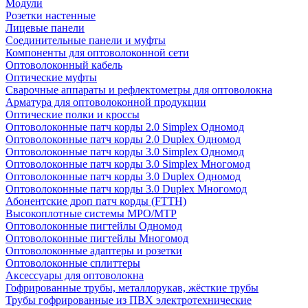
Модули
Розетки настенные
Лицевые панели
Соединительные панели и муфты
Компоненты для оптоволоконной сети
Оптоволоконный кабель
Оптические муфты
Сварочные аппараты и рефлектометры для оптоволокна
Арматура для оптоволоконной продукции
Оптические полки и кроссы
Оптоволоконные патч корды 2.0 Simplex Одномод
Оптоволоконные патч корды 2.0 Duplex Одномод
Оптоволоконные патч корды 3.0 Simplex Одномод
Оптоволоконные патч корды 3.0 Simplex Многомод
Оптоволоконные патч корды 3.0 Duplex Одномод
Оптоволоконные патч корды 3.0 Duplex Многомод
Абонентские дроп патч корды (FTTH)
Высокоплотные системы MPO/MTP
Оптоволоконные пигтейлы Одномод
Оптоволоконные пигтейлы Многомод
Оптоволоконные адаптеры и розетки
Оптоволоконные сплиттеры
Аксессуары для оптоволокна
Гофрированные трубы, металлорукав, жёсткие трубы
Трубы гофрированные из ПВХ электротехнические