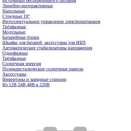
Источники бесперебойного питания
Линейно-интерактивные
Напольные
Стоечные 19"
Интеллектуальное управление электропитанием
Трёхфазные
Модульные
Батарейные блоки
Шкафы для батарей, аксессуары для ИБП
Автоматические стабилизаторы напряжения
Однофазные
Трёхфазные
Солнечная энергия
Поликристалические солнечные панели
Аксессуары
Инверторы и зарядные станции
Из 12В,24В,48В в 220В