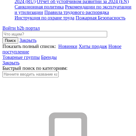
2024 (RU)
Отчет об устойчивом развитии за 2024 (EN)
Санкционная политика
Рекомендации по эксплуатации
и утилизации
Правила трудового распорядка
Инструкция по охране труда
Пожарная Безопасность
Войти
b2b портал
Закрыть
Показать полный список:
Новинки
Хиты продаж
Новое
поступление
Товарные группы
Бренды
Закрыть
Быстрый поиск по категориям: