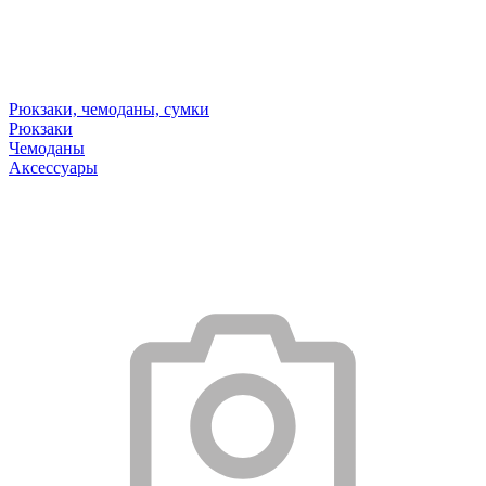
Рюкзаки, чемоданы, сумки
Рюкзаки
Чемоданы
Аксессуары