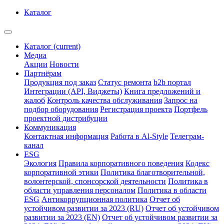
Каталог
Каталог
(current)
Медиа
Акции
Новости
Партнёрам
Продукция под заказ
Статус ремонта
b2b портал
Интеграции (API, Виджеты)
Книга предложений и
жалоб
Контроль качества обслуживания
Запрос на
подбор оборудования
Регистрация проекта
Портфель
проектной дистрибуции
Коммуникация
Контактная информация
Работа в Al-Style
Телеграм-
канал
ESG
Экология
Правила корпоративного поведения
Кодекс
корпоративной этики
Политика благотворительной,
волонтерской, спонсорской деятельности
Политика в
области управления персоналом
Политика в области
ESG
Антикоррупционная политика
Отчет об
устойчивом развитии за 2023 (RU)
Отчет об устойчивом
развитии за 2023 (EN)
Отчет об устойчивом развитии за