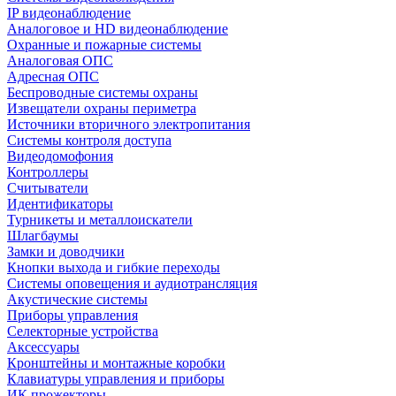
IP видеонаблюдение
Аналоговое и HD видеонаблюдение
Охранные и пожарные системы
Аналоговая ОПС
Адресная ОПС
Беспроводные системы охраны
Извещатели охраны периметра
Источники вторичного электропитания
Системы контроля доступа
Видеодомофония
Контроллеры
Считыватели
Идентификаторы
Турникеты и металлоискатели
Шлагбаумы
Замки и доводчики
Кнопки выхода и гибкие переходы
Системы оповещения и аудиотрансляция
Акустические системы
Приборы управления
Селекторные устройства
Аксессуары
Кронштейны и монтажные коробки
Клавиатуры управления и приборы
ИК прожекторы