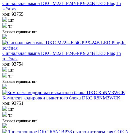
Сигнальная лампа DKC M22L-F24YPP 9-24В LED Plug-In
жёлтая
код: 93755
шт
тг
Базовая единица: шт
Сигнальная лампа DKC M22L-F24GPP 9-24В LED Plug-In
зелёная
код: 93754
шт
тг
Базовая единица: шт
Комплект кодировки выкатного блока DKC R5NM3WCK
код: 93751
шт
тг
Базовая единица: шт