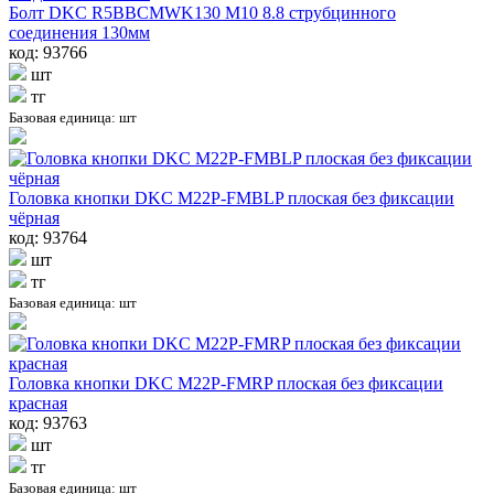
Болт DKC R5BBCMWK130 М10 8.8 струбцинного
соединения 130мм
код: 93766
шт
тг
Базовая единица: шт
Головка кнопки DKC M22P-FMBLP плоская без фиксации
чёрная
код: 93764
шт
тг
Базовая единица: шт
Головка кнопки DKC M22P-FMRP плоская без фиксации
красная
код: 93763
шт
тг
Базовая единица: шт