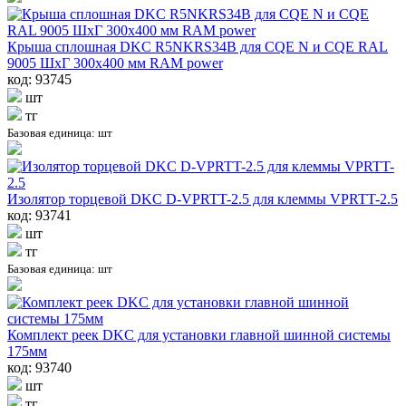
Крыша сплошная DKC R5NKRS34B для CQE N и CQE RAL
9005 ШхГ 300x400 мм RAM power
код: 93745
шт
тг
Базовая единица: шт
Изолятор торцевой DKC D-VPRTT-2.5 для клеммы VPRTT-2.5
код: 93741
шт
тг
Базовая единица: шт
Комплект реек DKC для установки главной шинной системы
175мм
код: 93740
шт
тг