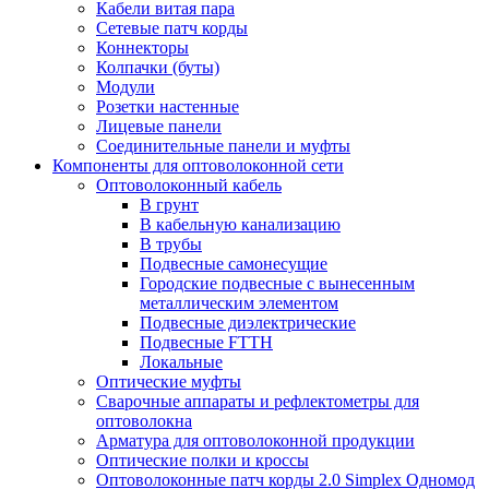
Кабели витая пара
Сетевые патч корды
Коннекторы
Колпачки (буты)
Модули
Розетки настенные
Лицевые панели
Соединительные панели и муфты
Компоненты для оптоволоконной сети
Оптоволоконный кабель
В грунт
В кабельную канализацию
В трубы
Подвесные самонесущие
Городские подвесные с вынесенным
металлическим элементом
Подвесные диэлектрические
Подвесные FTTH
Локальные
Оптические муфты
Сварочные аппараты и рефлектометры для
оптоволокна
Арматура для оптоволоконной продукции
Оптические полки и кроссы
Оптоволоконные патч корды 2.0 Simplex Одномод