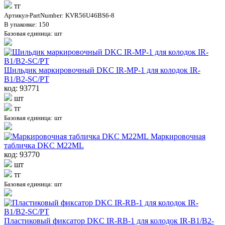
тг
Артикул-PartNumber: KVR56U46BS6-8
В упаковке: 150
Базовая единица: шт
Шильдик маркировочный DKC IR-MP-1 для колодок IR-
B1/B2-SC/PT
код: 93771
шт
тг
Базовая единица: шт
Маркировочная
табличка DKC M22ML
код: 93770
шт
тг
Базовая единица: шт
Пластиковый фиксатор DKC IR-RB-1 для колодок IR-B1/B2-