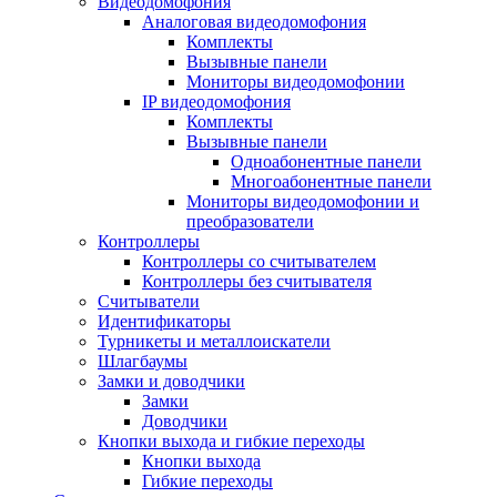
Видеодомофония
Аналоговая видеодомофония
Комплекты
Вызывные панели
Мониторы видеодомофонии
IP видеодомофония
Комплекты
Вызывные панели
Одноабонентные панели
Многоабонентные панели
Мониторы видеодомофонии и
преобразователи
Контроллеры
Контроллеры со считывателем
Контроллеры без считывателя
Считыватели
Идентификаторы
Турникеты и металлоискатели
Шлагбаумы
Замки и доводчики
Замки
Доводчики
Кнопки выхода и гибкие переходы
Кнопки выхода
Гибкие переходы