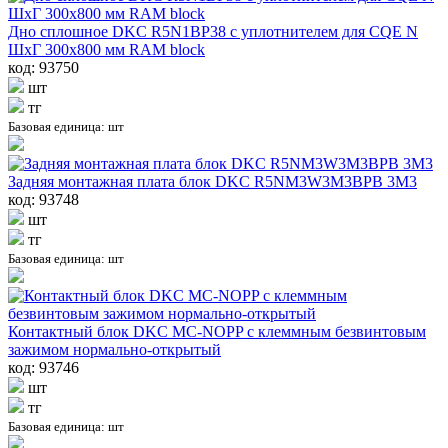
Дно сплошное DKC R5N1BP38 с уплотнителем для CQE N
ШхГ 300х800 мм RAM block
код: 93750
шт
тг
Базовая единица: шт
Задняя монтажная плата блок DKC R5NM3W3M3BPB 3M3
код: 93748
шт
тг
Базовая единица: шт
Контактный блок DKC MC-NOPP с клеммным безвинтовым
зажимом нормально-открытый
код: 93746
шт
тг
Базовая единица: шт