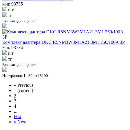
код: 93735
шт
тг
Базовая единица: шт
Комплект адаптера DKC R5NM3W3M1A21 3M1 250/100A 3P
код: 93734
шт
тг
Базовая единица: шт
На странице 1 - 30 из 18100
«
Previous
1
(current)
2
3
4
...
604
»
Next