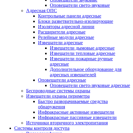
Оповещатели свето-звуковые
Адресная ОПС
Контрольные панели адресные
Блоки разветвительно-изолирующие
Изоляторы адресной линии
Расширители адресные
Релейные модули адресные
Извещатели адресные
Извещатели дымовые адресные
Извещатели тепловые адресные
Извещатели пожарные ручные
адресные
Дополнительное оборудование для
адресных извещателей
Оповещатели адресные
Оповещатели свето-звуковые адресные
Беспроводные системы охраны
Извещатели охраны периметра
Быстро разворачиваемые средства
обнаружения
Инфракрасные активные извещатели
Инфракрасные пассивные извещатели
Источники вторичного электропитания
Системы контроля доступа