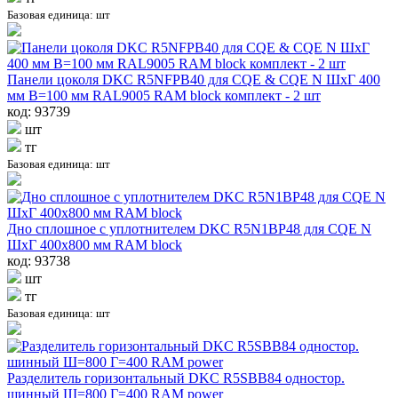
Базовая единица: шт
Панели цоколя DKC R5NFPB40 для CQE & CQE N ШхГ 400
мм В=100 мм RAL9005 RAM block комплект - 2 шт
код: 93739
шт
тг
Базовая единица: шт
Дно сплошное с уплотнителем DKC R5N1BP48 для CQE N
ШхГ 400х800 мм RAM block
код: 93738
шт
тг
Базовая единица: шт
Разделитель горизонтальный DKC R5SBB84 одностор.
шинный Ш=800 Г=400 RAM power