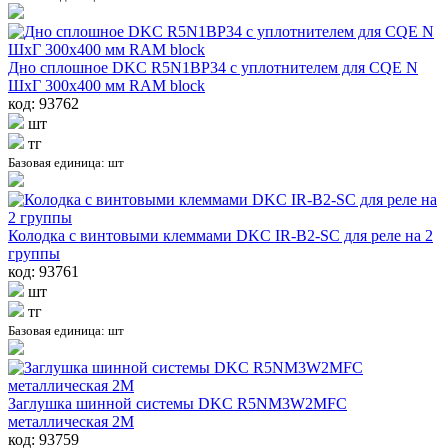
Дно сплошное DKC R5N1BP34 с уплотнителем для CQE N
ШхГ 300х400 мм RAM block
код: 93762
шт
тг
Базовая единица: шт
Колодка с винтовыми клеммами DKC IR-B2-SC для реле на 2
группы
код: 93761
шт
тг
Базовая единица: шт
Заглушка шинной системы DKC R5NM3W2MFC
металлическая 2M
код: 93759