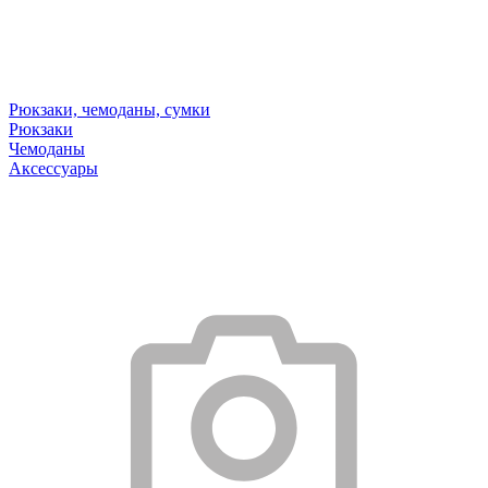
Рюкзаки, чемоданы, сумки
Рюкзаки
Чемоданы
Аксессуары