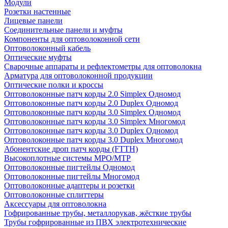
Модули
Розетки настенные
Лицевые панели
Соединительные панели и муфты
Компоненты для оптоволоконной сети
Оптоволоконный кабель
Оптические муфты
Сварочные аппараты и рефлектометры для оптоволокна
Арматура для оптоволоконной продукции
Оптические полки и кроссы
Оптоволоконные патч корды 2.0 Simplex Одномод
Оптоволоконные патч корды 2.0 Duplex Одномод
Оптоволоконные патч корды 3.0 Simplex Одномод
Оптоволоконные патч корды 3.0 Simplex Многомод
Оптоволоконные патч корды 3.0 Duplex Одномод
Оптоволоконные патч корды 3.0 Duplex Многомод
Абонентские дроп патч корды (FTTH)
Высокоплотные системы MPO/MTP
Оптоволоконные пигтейлы Одномод
Оптоволоконные пигтейлы Многомод
Оптоволоконные адаптеры и розетки
Оптоволоконные сплиттеры
Аксессуары для оптоволокна
Гофрированные трубы, металлорукав, жёсткие трубы
Трубы гофрированные из ПВХ электротехнические