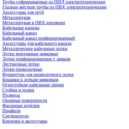
Трубы гофрированные из ПНД электротехнические
Гладкие жёсткие трубы из ПВХ электротехнические
Аксессуары для труб
Металлорукав
Металлорукав в ПВХ изоляции
Кабельные каналы
Кабельный канал
Кабельный канал перфорированный
Аксессуары для кабельного канала
Металлические кабельные лотки
Лотки монтажные замковые
Лотки перфорированные с замком
Лестничные лотки
Лотки проволочные
Фурнитура для проволочного лотка
Крышки к лоткам замковым
Огнестойкие кабельные линии
Стойки и полки
Подвесы
Опорные поверхности
Фасонные изделия
Профили
Соединители
Крепежи и аксессуары