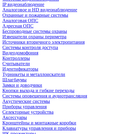
IP видеонаблюдение
Аналоговое и HD видеонаблюдение
Охранные и пожарные системы
Аналоговая ОПС
Адресная ОПС
Беспроводные системы охраны
Извещатели охраны периметра
Источники вторичного электропитания
Системы контроля доступа
Видеодомофония
Контроллеры
Считыватели
Идентификаторы
Турникеты и металлоискатели
Шлагбаумы
Замки и доводчики
Кнопки выхода и гибкие переходы
Системы оповещения и аудиотрансляция
Акустические системы
Приборы управления
Селекторные устройства
Аксессуары
Кронштейны и монтажные коробки
Клавиатуры управления и приборы
ИК прожекторы