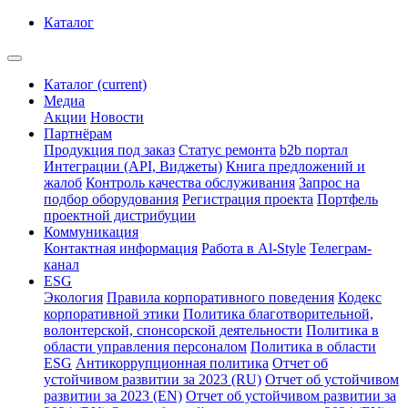
Каталог
Каталог
(current)
Медиа
Акции
Новости
Партнёрам
Продукция под заказ
Статус ремонта
b2b портал
Интеграции (API, Виджеты)
Книга предложений и
жалоб
Контроль качества обслуживания
Запрос на
подбор оборудования
Регистрация проекта
Портфель
проектной дистрибуции
Коммуникация
Контактная информация
Работа в Al-Style
Телеграм-
канал
ESG
Экология
Правила корпоративного поведения
Кодекс
корпоративной этики
Политика благотворительной,
волонтерской, спонсорской деятельности
Политика в
области управления персоналом
Политика в области
ESG
Антикоррупционная политика
Отчет об
устойчивом развитии за 2023 (RU)
Отчет об устойчивом
развитии за 2023 (EN)
Отчет об устойчивом развитии за