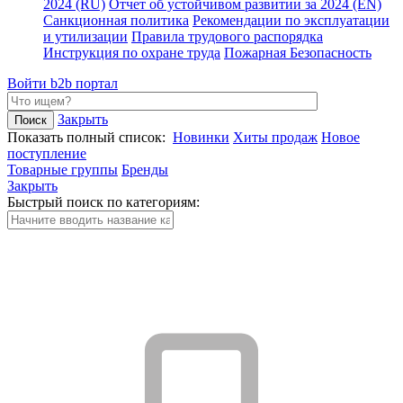
2024 (RU)
Отчет об устойчивом развитии за 2024 (EN)
Санкционная политика
Рекомендации по эксплуатации
и утилизации
Правила трудового распорядка
Инструкция по охране труда
Пожарная Безопасность
Войти
b2b портал
Закрыть
Показать полный список:
Новинки
Хиты продаж
Новое
поступление
Товарные группы
Бренды
Закрыть
Быстрый поиск по категориям: