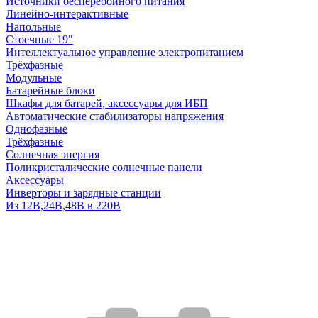
Источники бесперебойного питания
Линейно-интерактивные
Напольные
Стоечные 19"
Интеллектуальное управление электропитанием
Трёхфазные
Модульные
Батарейные блоки
Шкафы для батарей, аксессуары для ИБП
Автоматические стабилизаторы напряжения
Однофазные
Трёхфазные
Солнечная энергия
Поликристалические солнечные панели
Аксессуары
Инверторы и зарядные станции
Из 12В,24В,48В в 220В