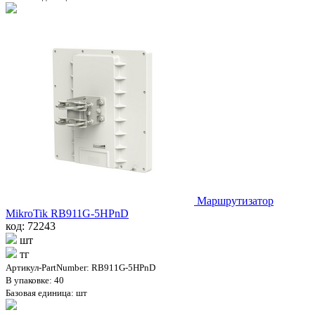
Маршрутизатор
MikroTik RB911G-5HPnD
код: 72243
шт
тг
Артикул-PartNumber: RB911G-5HPnD
В упаковке: 40
Базовая единица: шт