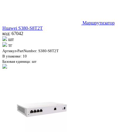
Маршрутизатор
Huawei S380-S8T2T
код: 67042
шт
тг
Артикул-PartNumber: S380-S8T2T
В упаковке: 10
Базовая единица: шт