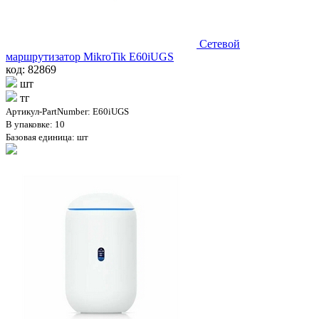
Сетевой
маршрутизатор MikroTik E60iUGS
код: 82869
шт
тг
Артикул-PartNumber: E60iUGS
В упаковке: 10
Базовая единица: шт