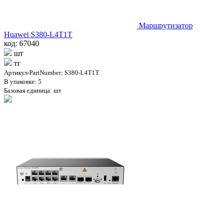
Маршрутизатор
Huawei S380-L4T1T
код: 67040
шт
тг
Артикул-PartNumber: S380-L4T1T
В упаковке: 5
Базовая единица: шт