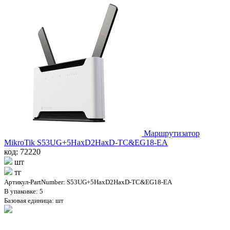
Маршрутизатор
MikroTik S53UG+5HaxD2HaxD-TC&EG18-EA
код: 72220
шт
тг
Артикул-PartNumber: S53UG+5HaxD2HaxD-TC&EG18-EA
В упаковке: 5
Базовая единица: шт