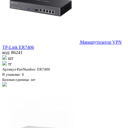
Маршрутизатор VPN
TP-Link ER7406
код: 86241
шт
тг
Артикул-PartNumber: ER7406
В упаковке: 6
Базовая единица: шт