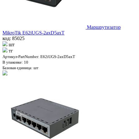
Маршрутизатор
MikroTik E62iUGS-2axD5axT
код: 85025
шт
тг
Артикул-PartNumber: E62iUGS-2axD5axT
В упаковке: 10
Базовая единица: шт