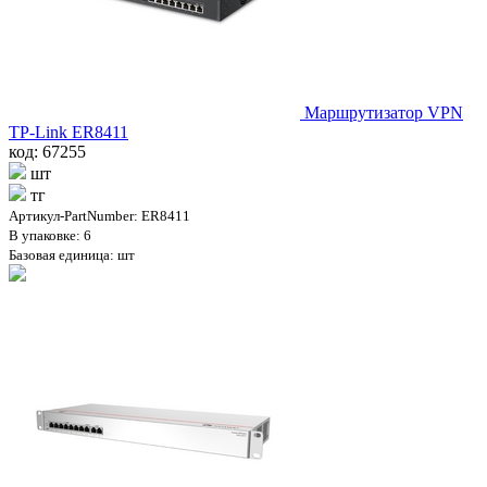
Маршрутизатор VPN
TP-Link ER8411
код: 67255
шт
тг
Артикул-PartNumber: ER8411
В упаковке: 6
Базовая единица: шт