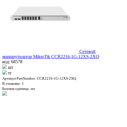
Сетевой
маршрутизатор MikroTik CCR2216-1G-12XS-2XQ
код: 68578
шт
тг
Артикул-PartNumber: CCR2216-1G-12XS-2XQ
В упаковке: 1
Базовая единица: шт