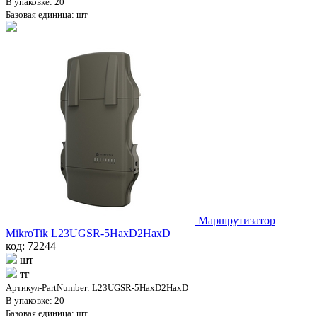
В упаковке: 20
Базовая единица: шт
Маршрутизатор
MikroTik L23UGSR-5HaxD2HaxD
код: 72244
шт
тг
Артикул-PartNumber: L23UGSR-5HaxD2HaxD
В упаковке: 20
Базовая единица: шт