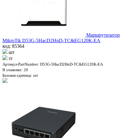
Маршрутизатор
MikroTik D53G-5HacD2HnD-TC&EG120K-EA
код: 85364
шт
тг
Артикул-PartNumber: D53G-5HacD2HnD-TC&EG120K-EA
В упаковке: 20
Базовая единица: шт