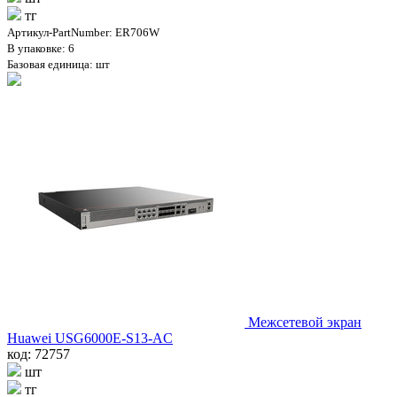
тг
Артикул-PartNumber: ER706W
В упаковке: 6
Базовая единица: шт
Межсетевой экран
Huawei USG6000E-S13-AC
код: 72757
шт
тг