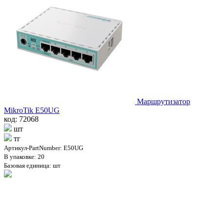
Маршрутизатор
MikroTik E50UG
код: 72068
шт
тг
Артикул-PartNumber: E50UG
В упаковке: 20
Базовая единица: шт