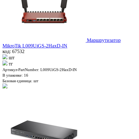
Маршрутизатор
MikroTik L009UiGS-2HaxD-IN
код: 67532
шт
тг
Артикул-PartNumber: L009UiGS-2HaxD-IN
В упаковке: 16
Базовая единица: шт