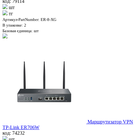
код: 79114
шт
тг
Артикул-PartNumber: ER-8-XG
В упаковке: 2
Базовая единица: шт
Маршрутизатор VPN
TP-Link ER706W
код: 74232
шт