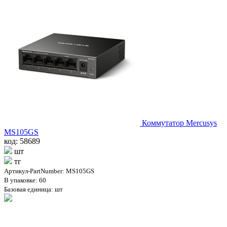
Коммутатор Mercusys
MS105GS
код: 58689
шт
тг
Артикул-PartNumber: MS105GS
В упаковке: 60
Базовая единица: шт