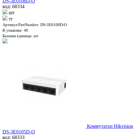
DS-3E0108D-O
код: 68334
шт
тг
Артикул-PartNumber: DS-3E0108D-O
В упаковке: 40
Базовая единица: шт
Коммутатор Hikvision
DS-3E0105D-O
код: 68333