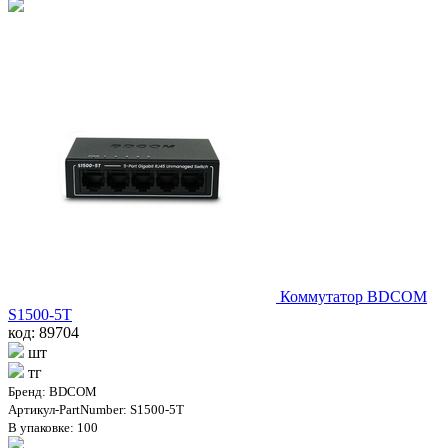
Коммутатор BDCOM
S1500-5T
код: 89704
шт
тг
Бренд: BDCOM
Артикул-PartNumber: S1500-5T
В упаковке: 100