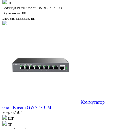
тг
Артикул-PartNumber: DS-3E0505D-O
В упаковке: 80
Базовая единица: шт
Коммутатор
Grandstream GWN7701M
код: 67594
шт
тг