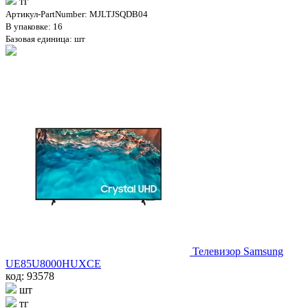
тг
Артикул-PartNumber: MJLTJSQDB04
В упаковке: 16
Базовая единица: шт
Телевизор Samsung
UE85U8000HUXCE
код: 93578
шт
тг