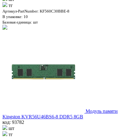
тг
Артикул-PartNumber: KF560C30BBE-8
В упаковке: 10
Базовая единица: шт
Модуль памяти
Kingston KVR56U46BS6-8 DDR5 8GB
код: 93782
шт
тг