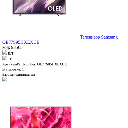
Телевизор Samsung
QE77S95HXEXCE
код: 93565
шт
тг
Артикул-PartNumber: QE77S95HXEXCE
В упаковке: 1
Базовая единица: шт