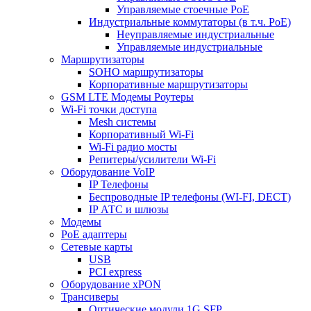
Управляемые стоечные PoE
Индустриальные коммутаторы (в т.ч. РоЕ)
Неуправляемые индустриальные
Управляемые индустриальные
Маршрутизаторы
SOHO маршрутизаторы
Корпоративные маршрутизаторы
GSM LTE Модемы Роутеры
Wi-Fi точки доступа
Mesh системы
Корпоративный Wi-Fi
Wi-Fi радио мосты
Репитеры/усилители Wi-Fi
Оборудование VoIP
IP Телефоны
Беспроводные IP телефоны (WI-FI, DECT)
IP АТС и шлюзы
Модемы
PoE адаптеры
Сетевые карты
USB
PCI express
Оборудование xPON
Трансиверы
Оптические модули 1G SFP