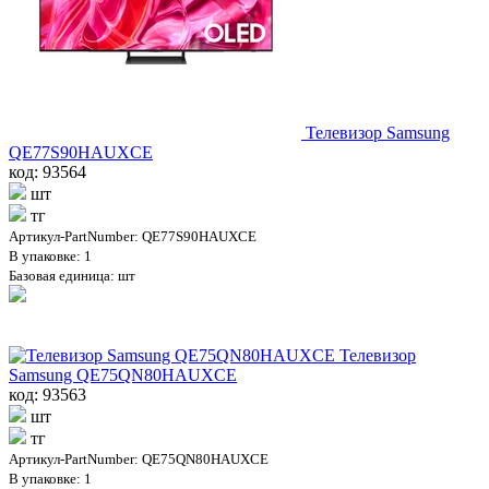
Телевизор Samsung
QE77S90HAUXCE
код: 93564
шт
тг
Артикул-PartNumber: QE77S90HAUXCE
В упаковке: 1
Базовая единица: шт
Телевизор
Samsung QE75QN80HAUXCE
код: 93563
шт
тг
Артикул-PartNumber: QE75QN80HAUXCE
В упаковке: 1