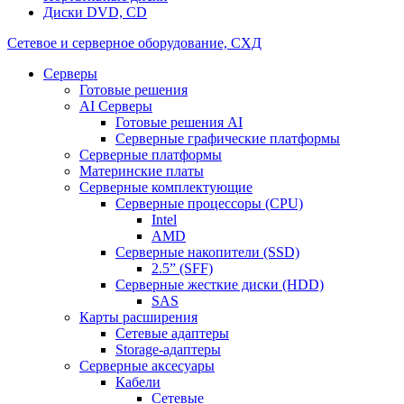
Диски DVD, CD
Сетевое и серверное оборудование, СХД
Cерверы
Готовые решения
AI Серверы
Готовые решения AI
Серверные графические платформы
Серверные платформы
Материнские платы
Серверные комплектующие
Серверные процессоры (CPU)
Intel
AMD
Серверные накопители (SSD)
2.5” (SFF)
Серверные жесткие диски (HDD)
SAS
Карты расширения
Сетевые адаптеры
Storage-адаптеры
Серверные аксесуары
Кабели
Сетевые