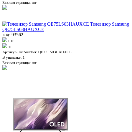
Базовая единица: шт
Телевизор Samsung
QE75LS03HAUXCE
код: 93562
шт
тг
Артикул-PartNumber: QE75LS03HAUXCE
В упаковке: 1
Базовая единица: шт