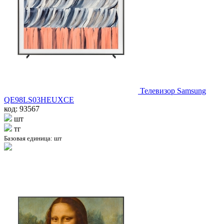
Телевизор Samsung
QE98LS03HEUXCE
код: 93567
шт
тг
Базовая единица: шт