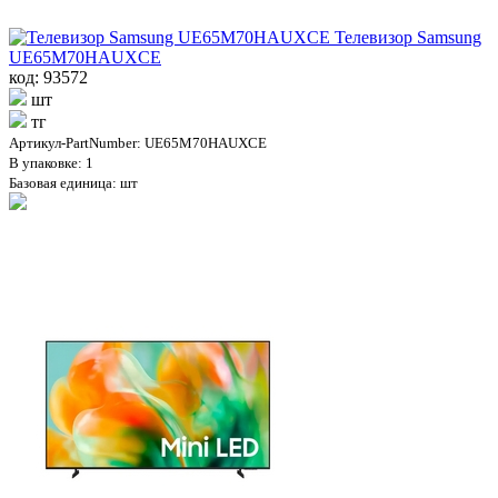
Телевизор Samsung
UE65M70HAUXCE
код: 93572
шт
тг
Артикул-PartNumber: UE65M70HAUXCE
В упаковке: 1
Базовая единица: шт