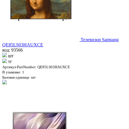
Телевизор Samsung
QE85LS03HAUXCE
код: 93566
шт
тг
Артикул-PartNumber: QE85LS03HAUXCE
В упаковке: 1
Базовая единица: шт