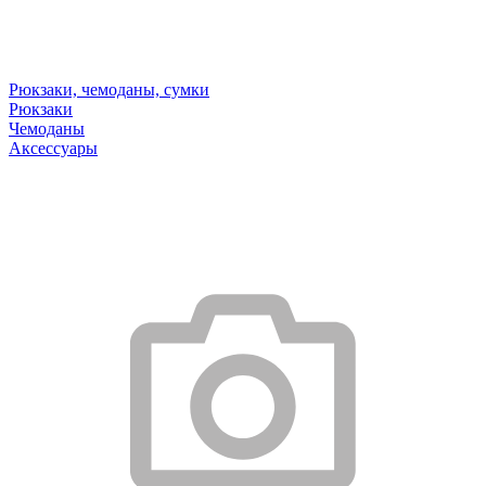
Рюкзаки, чемоданы, сумки
Рюкзаки
Чемоданы
Аксессуары