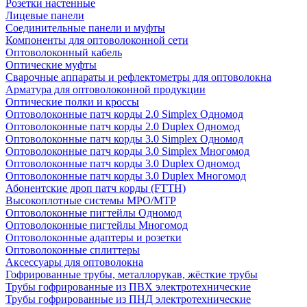
Розетки настенные
Лицевые панели
Соединительные панели и муфты
Компоненты для оптоволоконной сети
Оптоволоконный кабель
Оптические муфты
Сварочные аппараты и рефлектометры для оптоволокна
Арматура для оптоволоконной продукции
Оптические полки и кроссы
Оптоволоконные патч корды 2.0 Simplex Одномод
Оптоволоконные патч корды 2.0 Duplex Одномод
Оптоволоконные патч корды 3.0 Simplex Одномод
Оптоволоконные патч корды 3.0 Simplex Многомод
Оптоволоконные патч корды 3.0 Duplex Одномод
Оптоволоконные патч корды 3.0 Duplex Многомод
Абонентские дроп патч корды (FTTH)
Высокоплотные системы MPO/MTP
Оптоволоконные пигтейлы Одномод
Оптоволоконные пигтейлы Многомод
Оптоволоконные адаптеры и розетки
Оптоволоконные сплиттеры
Аксессуары для оптоволокна
Гофрированные трубы, металлорукав, жёсткие трубы
Трубы гофрированные из ПВХ электротехнические
Трубы гофрированные из ПНД электротехнические