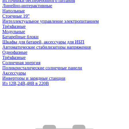
Источники бесперебойного питания
Линейно-интерактивные
Напольные
Стоечные 19"
Интеллектуальное управление электропитанием
Трёхфазные
Модульные
Батарейные блоки
Шкафы для батарей, аксессуары для ИБП
Автоматические стабилизаторы напряжения
Однофазные
Трёхфазные
Солнечная энергия
Поликристалические солнечные панели
Аксессуары
Инверторы и зарядные станции
Из 12В,24В,48В в 220В