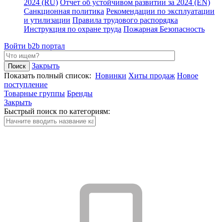
2024 (RU)
Отчет об устойчивом развитии за 2024 (EN)
Санкционная политика
Рекомендации по эксплуатации
и утилизации
Правила трудового распорядка
Инструкция по охране труда
Пожарная Безопасность
Войти
b2b портал
Закрыть
Показать полный список:
Новинки
Хиты продаж
Новое
поступление
Товарные группы
Бренды
Закрыть
Быстрый поиск по категориям: