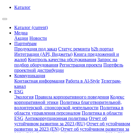
Каталог
Каталог
(current)
Медиа
Акции
Новости
Партнёрам
Продукция под заказ
Статус ремонта
b2b портал
Интеграции (API, Виджеты)
Книга предложений и
жалоб
Контроль качества обслуживания
Запрос на
подбор оборудования
Регистрация проекта
Портфель
проектной дистрибуции
Коммуникация
Контактная информация
Работа в Al-Style
Телеграм-
канал
ESG
Экология
Правила корпоративного поведения
Кодекс
корпоративной этики
Политика благотворительной,
волонтерской, спонсорской деятельности
Политика в
области управления персоналом
Политика в области
ESG
Антикоррупционная политика
Отчет об
устойчивом развитии за 2023 (RU)
Отчет об устойчивом
развитии за 2023 (EN)
Отчет об устойчивом развитии за