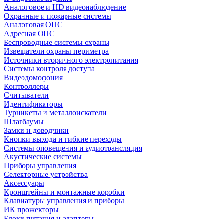
Аналоговое и HD видеонаблюдение
Охранные и пожарные системы
Аналоговая ОПС
Адресная ОПС
Беспроводные системы охраны
Извещатели охраны периметра
Источники вторичного электропитания
Системы контроля доступа
Видеодомофония
Контроллеры
Считыватели
Идентификаторы
Турникеты и металлоискатели
Шлагбаумы
Замки и доводчики
Кнопки выхода и гибкие переходы
Системы оповещения и аудиотрансляция
Акустические системы
Приборы управления
Селекторные устройства
Аксессуары
Кронштейны и монтажные коробки
Клавиатуры управления и приборы
ИК прожекторы
Блоки питания и адаптеры