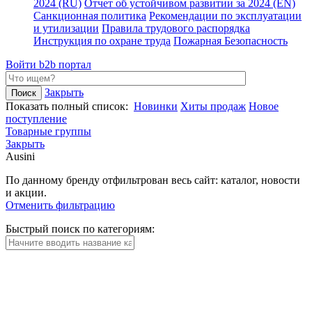
2024 (RU)
Отчет об устойчивом развитии за 2024 (EN)
Санкционная политика
Рекомендации по эксплуатации
и утилизации
Правила трудового распорядка
Инструкция по охране труда
Пожарная Безопасность
Войти
b2b портал
Закрыть
Показать полный список:
Новинки
Хиты продаж
Новое
поступление
Товарные группы
Закрыть
Ausini
По данному бренду отфильтрован весь сайт: каталог, новости
и акции.
Отменить фильтрацию
Быстрый поиск по категориям: