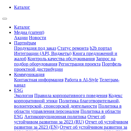
Каталог
Каталог
Медиа
(current)
Акции
Новости
Партнёрам
Продукция под заказ
Статус ремонта
b2b портал
Интеграции (API, Виджеты)
Книга предложений и
жалоб
Контроль качества обслуживания
Запрос на
подбор оборудования
Регистрация проекта
Портфель
проектной дистрибуции
Коммуникация
Контактная информация
Работа в Al-Style
Телеграм-
канал
ESG
Экология
Правила корпоративного поведения
Кодекс
корпоративной этики
Политика благотворительной,
волонтерской, спонсорской деятельности
Политика в
области управления персоналом
Политика в области
ESG
Антикоррупционная политика
Отчет об
устойчивом развитии за 2023 (RU)
Отчет об устойчивом
развитии за 2023 (EN)
Отчет об устойчивом развитии за