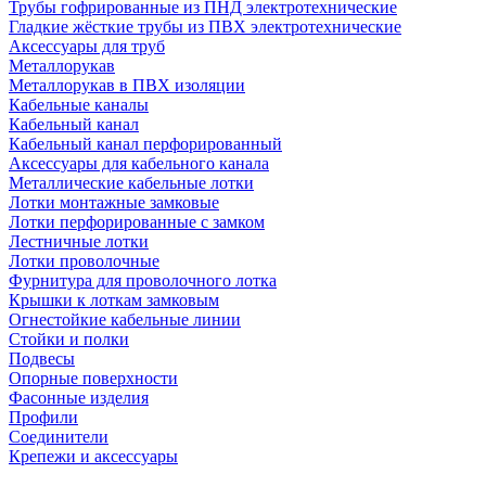
Трубы гофрированные из ПНД электротехнические
Гладкие жёсткие трубы из ПВХ электротехнические
Аксессуары для труб
Металлорукав
Металлорукав в ПВХ изоляции
Кабельные каналы
Кабельный канал
Кабельный канал перфорированный
Аксессуары для кабельного канала
Металлические кабельные лотки
Лотки монтажные замковые
Лотки перфорированные с замком
Лестничные лотки
Лотки проволочные
Фурнитура для проволочного лотка
Крышки к лоткам замковым
Огнестойкие кабельные линии
Стойки и полки
Подвесы
Опорные поверхности
Фасонные изделия
Профили
Соединители
Крепежи и аксессуары