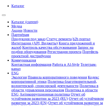
Каталог
Каталог
(current)
Медиа
Акции
Новости
Партнёрам
Продукция под заказ
Статус ремонта
b2b портал
Интеграции (API, Виджеты)
Книга предложений и
жалоб
Контроль качества обслуживания
Запрос на
подбор оборудования
Регистрация проекта
Портфель
проектной дистрибуции
Коммуникация
Контактная информация
Работа в Al-Style
Телеграм-
канал
ESG
Экология
Правила корпоративного поведения
Кодекс
корпоративной этики
Политика благотворительной,
волонтерской, спонсорской деятельности
Политика в
области управления персоналом
Политика в области
ESG
Антикоррупционная политика
Отчет об
устойчивом развитии за 2023 (RU)
Отчет об устойчивом
развитии за 2023 (EN)
Отчет об устойчивом развитии за