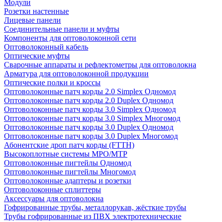
Модули
Розетки настенные
Лицевые панели
Соединительные панели и муфты
Компоненты для оптоволоконной сети
Оптоволоконный кабель
Оптические муфты
Сварочные аппараты и рефлектометры для оптоволокна
Арматура для оптоволоконной продукции
Оптические полки и кроссы
Оптоволоконные патч корды 2.0 Simplex Одномод
Оптоволоконные патч корды 2.0 Duplex Одномод
Оптоволоконные патч корды 3.0 Simplex Одномод
Оптоволоконные патч корды 3.0 Simplex Многомод
Оптоволоконные патч корды 3.0 Duplex Одномод
Оптоволоконные патч корды 3.0 Duplex Многомод
Абонентские дроп патч корды (FTTH)
Высокоплотные системы MPO/MTP
Оптоволоконные пигтейлы Одномод
Оптоволоконные пигтейлы Многомод
Оптоволоконные адаптеры и розетки
Оптоволоконные сплиттеры
Аксессуары для оптоволокна
Гофрированные трубы, металлорукав, жёсткие трубы
Трубы гофрированные из ПВХ электротехнические