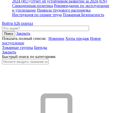
2024 (RU)
Отчет об устойчивом развитии за 2024 (EN)
Санкционная политика
Рекомендации по эксплуатации
и утилизации
Правила трудового распорядка
Инструкция по охране труда
Пожарная Безопасность
Войти
b2b портал
Закрыть
Показать полный список:
Новинки
Хиты продаж
Новое
поступление
Товарные группы
Бренды
Закрыть
Быстрый поиск по категориям: