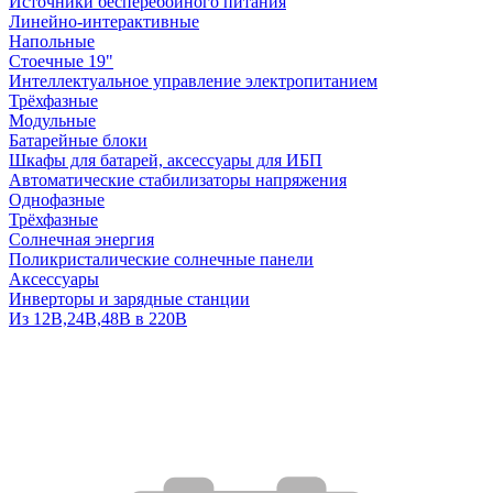
Источники бесперебойного питания
Линейно-интерактивные
Напольные
Стоечные 19"
Интеллектуальное управление электропитанием
Трёхфазные
Модульные
Батарейные блоки
Шкафы для батарей, аксессуары для ИБП
Автоматические стабилизаторы напряжения
Однофазные
Трёхфазные
Солнечная энергия
Поликристалические солнечные панели
Аксессуары
Инверторы и зарядные станции
Из 12В,24В,48В в 220В