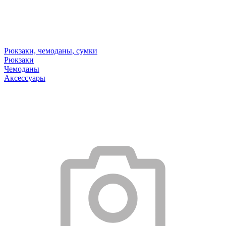
Рюкзаки, чемоданы, сумки
Рюкзаки
Чемоданы
Аксессуары