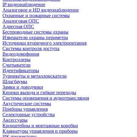
IP видеонаблюдение
Аналоговое и HD видеонаблюдение
Охранные и пожарные системы
Аналоговая ОПС
Адресная ОПС
Беспроводные системы охраны
Извещатели охраны периметра
Источники вторичного электропитания
Системы контроля доступа
Видеодомофония
Контроллеры
Считыватели
Идентификаторы
Турникеты и металлоискатели
Шлагбаумы
Замки и доводчики
Кнопки выхода и гибкие переходы
Системы оповещения и аудиотрансляция
Акустические системы
Приборы управления
Селекторные устройства
Аксессуары
Кронштейны и монтажные коробки
Клавиатуры управления и приборы
ИК прожекторы