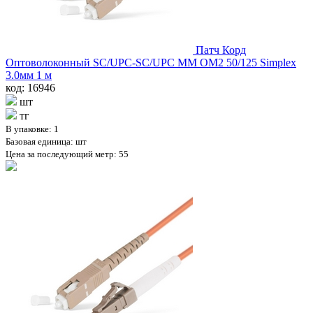
Патч Корд
Оптоволоконный SC/UPC-SC/UPC MM OM2 50/125 Simplex
3.0мм 1 м
код: 16946
шт
тг
В упаковке: 1
Базовая единица: шт
Цена за последующий метр: 55