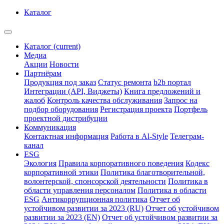
Каталог
Каталог
(current)
Медиа
Акции
Новости
Партнёрам
Продукция под заказ
Статус ремонта
b2b портал
Интеграции (API, Виджеты)
Книга предложений и
жалоб
Контроль качества обслуживания
Запрос на
подбор оборудования
Регистрация проекта
Портфель
проектной дистрибуции
Коммуникация
Контактная информация
Работа в Al-Style
Телеграм-
канал
ESG
Экология
Правила корпоративного поведения
Кодекс
корпоративной этики
Политика благотворительной,
волонтерской, спонсорской деятельности
Политика в
области управления персоналом
Политика в области
ESG
Антикоррупционная политика
Отчет об
устойчивом развитии за 2023 (RU)
Отчет об устойчивом
развитии за 2023 (EN)
Отчет об устойчивом развитии за