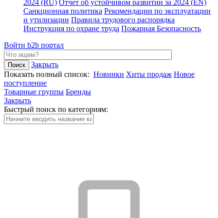
2024 (RU)
Отчет об устойчивом развитии за 2024 (EN)
Санкционная политика
Рекомендации по эксплуатации
и утилизации
Правила трудового распорядка
Инструкция по охране труда
Пожарная Безопасность
Войти
b2b портал
Закрыть
Показать полный список:
Новинки
Хиты продаж
Новое
поступление
Товарные группы
Бренды
Закрыть
Быстрый поиск по категориям: