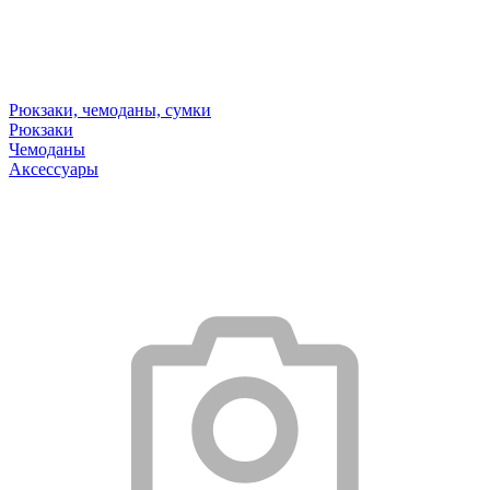
Рюкзаки, чемоданы, сумки
Рюкзаки
Чемоданы
Аксессуары