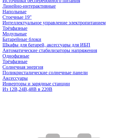
Источники бесперебойного питания
Линейно-интерактивные
Напольные
Стоечные 19"
Интеллектуальное управление электропитанием
Трёхфазные
Модульные
Батарейные блоки
Шкафы для батарей, аксессуары для ИБП
Автоматические стабилизаторы напряжения
Однофазные
Трёхфазные
Солнечная энергия
Поликристалические солнечные панели
Аксессуары
Инверторы и зарядные станции
Из 12В,24В,48В в 220В