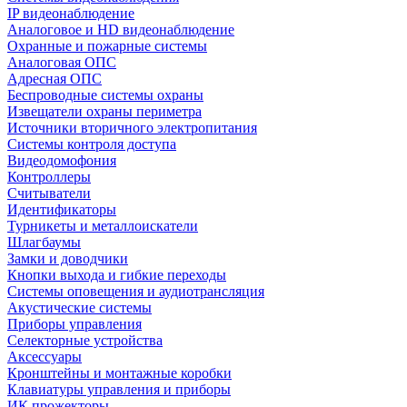
IP видеонаблюдение
Аналоговое и HD видеонаблюдение
Охранные и пожарные системы
Аналоговая ОПС
Адресная ОПС
Беспроводные системы охраны
Извещатели охраны периметра
Источники вторичного электропитания
Системы контроля доступа
Видеодомофония
Контроллеры
Считыватели
Идентификаторы
Турникеты и металлоискатели
Шлагбаумы
Замки и доводчики
Кнопки выхода и гибкие переходы
Системы оповещения и аудиотрансляция
Акустические системы
Приборы управления
Селекторные устройства
Аксессуары
Кронштейны и монтажные коробки
Клавиатуры управления и приборы
ИК прожекторы