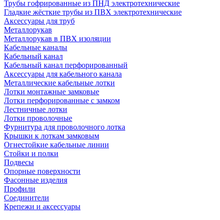
Трубы гофрированные из ПНД электротехнические
Гладкие жёсткие трубы из ПВХ электротехнические
Аксессуары для труб
Металлорукав
Металлорукав в ПВХ изоляции
Кабельные каналы
Кабельный канал
Кабельный канал перфорированный
Аксессуары для кабельного канала
Металлические кабельные лотки
Лотки монтажные замковые
Лотки перфорированные с замком
Лестничные лотки
Лотки проволочные
Фурнитура для проволочного лотка
Крышки к лоткам замковым
Огнестойкие кабельные линии
Стойки и полки
Подвесы
Опорные поверхности
Фасонные изделия
Профили
Соединители
Крепежи и аксессуары