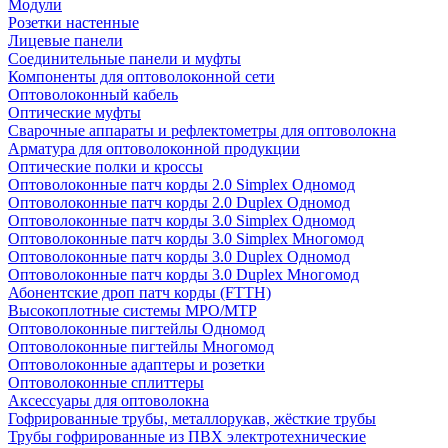
Модули
Розетки настенные
Лицевые панели
Соединительные панели и муфты
Компоненты для оптоволоконной сети
Оптоволоконный кабель
Оптические муфты
Сварочные аппараты и рефлектометры для оптоволокна
Арматура для оптоволоконной продукции
Оптические полки и кроссы
Оптоволоконные патч корды 2.0 Simplex Одномод
Оптоволоконные патч корды 2.0 Duplex Одномод
Оптоволоконные патч корды 3.0 Simplex Одномод
Оптоволоконные патч корды 3.0 Simplex Многомод
Оптоволоконные патч корды 3.0 Duplex Одномод
Оптоволоконные патч корды 3.0 Duplex Многомод
Абонентские дроп патч корды (FTTH)
Высокоплотные системы MPO/MTP
Оптоволоконные пигтейлы Одномод
Оптоволоконные пигтейлы Многомод
Оптоволоконные адаптеры и розетки
Оптоволоконные сплиттеры
Аксессуары для оптоволокна
Гофрированные трубы, металлорукав, жёсткие трубы
Трубы гофрированные из ПВХ электротехнические