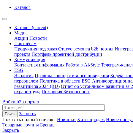
Каталог
Каталог
(current)
Медиа
Акции
Новости
Партнёрам
Продукция под заказ
Статус ремонта
b2b портал
Интегра
проекта
Портфель проектной дистрибуции
Коммуникация
Контактная информация
Работа в Al-Style
Телеграм-канал
ESG
Экология
Правила корпоративного поведения
Кодекс ко
персоналом
Политика в области ESG
Антикоррупционна
развитии за 2024 (RU)
Отчет об устойчивом развитии за 
охране труда
Пожарная Безопасность
Войти
b2b портал
Закрыть
Показать полный список:
Новинки
Хиты продаж
Новое посту
Товарные группы
Бренды
Закрыть