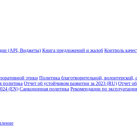
ции (API, Виджеты)
Книга предложений и жалоб
Контроль каче
рпоративной этики
Политика благотворительной, волонтерской, 
я политика
Отчет об устойчивом развитии за 2023 (RU)
Отчет об
2024 (EN)
Санкционная политика
Рекомендации по эксплуатации
пление