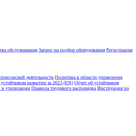
ства обслуживания
Запрос на подбор оборудования
Регистрация
спонсорской деятельности
Политика в области управления
 устойчивом развитии за 2023 (EN)
Отчет об устойчивом
 и утилизации
Правила трудового распорядка
Инструкция по