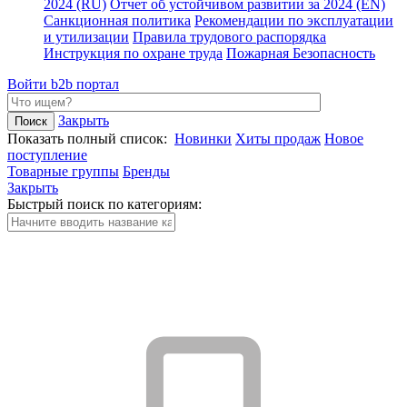
2024 (RU)
Отчет об устойчивом развитии за 2024 (EN)
Санкционная политика
Рекомендации по эксплуатации
и утилизации
Правила трудового распорядка
Инструкция по охране труда
Пожарная Безопасность
Войти
b2b портал
Закрыть
Показать полный список:
Новинки
Хиты продаж
Новое
поступление
Товарные группы
Бренды
Закрыть
Быстрый поиск по категориям: