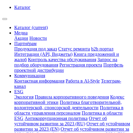
Каталог
Каталог
(current)
Медиа
Акции
Новости
Партнёрам
Продукция под заказ
Статус ремонта
b2b портал
Интеграции (API, Виджеты)
Книга предложений и
жалоб
Контроль качества обслуживания
Запрос на
подбор оборудования
Регистрация проекта
Портфель
проектной дистрибуции
Коммуникация
Контактная информация
Работа в Al-Style
Телеграм-
канал
ESG
Экология
Правила корпоративного поведения
Кодекс
корпоративной этики
Политика благотворительной,
волонтерской, спонсорской деятельности
Политика в
области управления персоналом
Политика в области
ESG
Антикоррупционная политика
Отчет об
устойчивом развитии за 2023 (RU)
Отчет об устойчивом
развитии за 2023 (EN)
Отчет об устойчивом развитии за