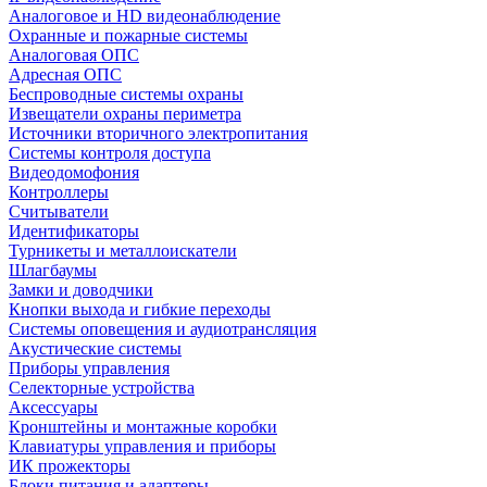
Аналоговое и HD видеонаблюдение
Охранные и пожарные системы
Аналоговая ОПС
Адресная ОПС
Беспроводные системы охраны
Извещатели охраны периметра
Источники вторичного электропитания
Системы контроля доступа
Видеодомофония
Контроллеры
Считыватели
Идентификаторы
Турникеты и металлоискатели
Шлагбаумы
Замки и доводчики
Кнопки выхода и гибкие переходы
Системы оповещения и аудиотрансляция
Акустические системы
Приборы управления
Селекторные устройства
Аксессуары
Кронштейны и монтажные коробки
Клавиатуры управления и приборы
ИК прожекторы
Блоки питания и адаптеры