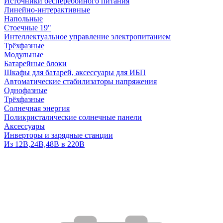
Источники бесперебойного питания
Линейно-интерактивные
Напольные
Стоечные 19"
Интеллектуальное управление электропитанием
Трёхфазные
Модульные
Батарейные блоки
Шкафы для батарей, аксессуары для ИБП
Автоматические стабилизаторы напряжения
Однофазные
Трёхфазные
Солнечная энергия
Поликристалические солнечные панели
Аксессуары
Инверторы и зарядные станции
Из 12В,24В,48В в 220В