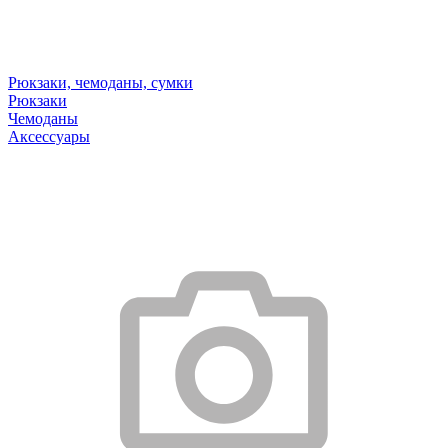
Рюкзаки, чемоданы, сумки
Рюкзаки
Чемоданы
Аксессуары