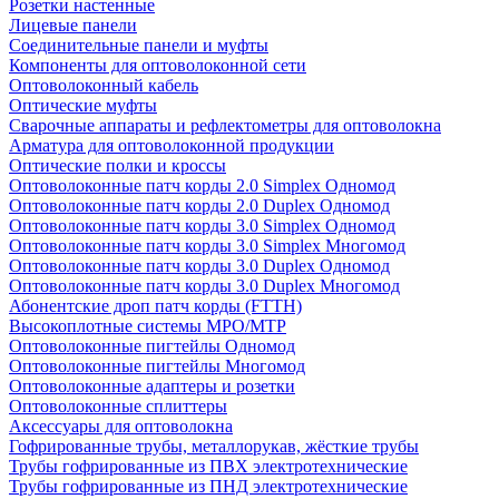
Розетки настенные
Лицевые панели
Соединительные панели и муфты
Компоненты для оптоволоконной сети
Оптоволоконный кабель
Оптические муфты
Сварочные аппараты и рефлектометры для оптоволокна
Арматура для оптоволоконной продукции
Оптические полки и кроссы
Оптоволоконные патч корды 2.0 Simplex Одномод
Оптоволоконные патч корды 2.0 Duplex Одномод
Оптоволоконные патч корды 3.0 Simplex Одномод
Оптоволоконные патч корды 3.0 Simplex Многомод
Оптоволоконные патч корды 3.0 Duplex Одномод
Оптоволоконные патч корды 3.0 Duplex Многомод
Абонентские дроп патч корды (FTTH)
Высокоплотные системы MPO/MTP
Оптоволоконные пигтейлы Одномод
Оптоволоконные пигтейлы Многомод
Оптоволоконные адаптеры и розетки
Оптоволоконные сплиттеры
Аксессуары для оптоволокна
Гофрированные трубы, металлорукав, жёсткие трубы
Трубы гофрированные из ПВХ электротехнические
Трубы гофрированные из ПНД электротехнические