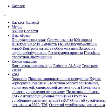
Каталог
Каталог
(current)
Медиа
Акции
Новости
Партнёрам
Продукция под заказ
Статус ремонта
b2b портал
Интеграции (API, Виджеты)
Книга предложений и
жалоб
Контроль качества обслуживания
Запрос на
подбор оборудования
Регистрация проекта
Портфель
проектной дистрибуции
Коммуникация
Контактная информация
Работа в Al-Style
Телеграм-
канал
ESG
Экология
Правила корпоративного поведения
Кодекс
корпоративной этики
Политика благотворительной,
волонтерской, спонсорской деятельности
Политика в
области управления персоналом
Политика в области
ESG
Антикоррупционная политика
Отчет об
устойчивом развитии за 2023 (RU)
Отчет об устойчивом
развитии за 2023 (EN)
Отчет об устойчивом развитии за