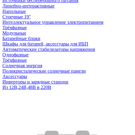
Источники бесперебойного питания
Линейно-интерактивные
Напольные
Стоечные 19"
Интеллектуальное управление электропитанием
Трёхфазные
Модульные
Батарейные блоки
Шкафы для батарей, аксессуары для ИБП
Автоматические стабилизаторы напряжения
Однофазные
Трёхфазные
Солнечная энергия
Поликристалические солнечные панели
Аксессуары
Инверторы и зарядные станции
Из 12В,24В,48В в 220В