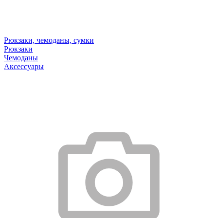
Рюкзаки, чемоданы, сумки
Рюкзаки
Чемоданы
Аксессуары