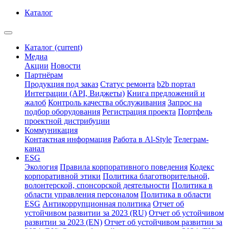
Каталог
Каталог
(current)
Медиа
Акции
Новости
Партнёрам
Продукция под заказ
Статус ремонта
b2b портал
Интеграции (API, Виджеты)
Книга предложений и
жалоб
Контроль качества обслуживания
Запрос на
подбор оборудования
Регистрация проекта
Портфель
проектной дистрибуции
Коммуникация
Контактная информация
Работа в Al-Style
Телеграм-
канал
ESG
Экология
Правила корпоративного поведения
Кодекс
корпоративной этики
Политика благотворительной,
волонтерской, спонсорской деятельности
Политика в
области управления персоналом
Политика в области
ESG
Антикоррупционная политика
Отчет об
устойчивом развитии за 2023 (RU)
Отчет об устойчивом
развитии за 2023 (EN)
Отчет об устойчивом развитии за