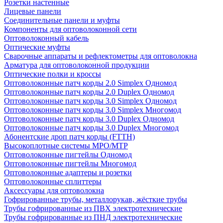
Розетки настенные
Лицевые панели
Соединительные панели и муфты
Компоненты для оптоволоконной сети
Оптоволоконный кабель
Оптические муфты
Сварочные аппараты и рефлектометры для оптоволокна
Арматура для оптоволоконной продукции
Оптические полки и кроссы
Оптоволоконные патч корды 2.0 Simplex Одномод
Оптоволоконные патч корды 2.0 Duplex Одномод
Оптоволоконные патч корды 3.0 Simplex Одномод
Оптоволоконные патч корды 3.0 Simplex Многомод
Оптоволоконные патч корды 3.0 Duplex Одномод
Оптоволоконные патч корды 3.0 Duplex Многомод
Абонентские дроп патч корды (FTTH)
Высокоплотные системы MPO/MTP
Оптоволоконные пигтейлы Одномод
Оптоволоконные пигтейлы Многомод
Оптоволоконные адаптеры и розетки
Оптоволоконные сплиттеры
Аксессуары для оптоволокна
Гофрированные трубы, металлорукав, жёсткие трубы
Трубы гофрированные из ПВХ электротехнические
Трубы гофрированные из ПНД электротехнические