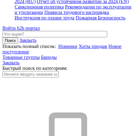
2024 (RU)
Отчет об устойчивом развитии за 2024 (EN)
Санкционная политика
Рекомендации по эксплуатации
и утилизации
Правила трудового распорядка
Инструкция по охране труда
Пожарная Безопасность
Войти
b2b портал
Закрыть
Показать полный список:
Новинки
Хиты продаж
Новое
поступление
Товарные группы
Бренды
Закрыть
Быстрый поиск по категориям: