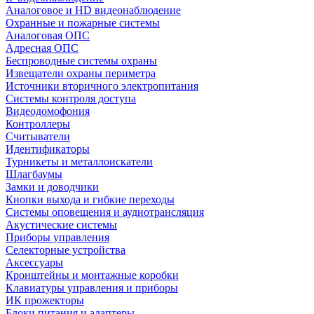
Аналоговое и HD видеонаблюдение
Охранные и пожарные системы
Аналоговая ОПС
Адресная ОПС
Беспроводные системы охраны
Извещатели охраны периметра
Источники вторичного электропитания
Системы контроля доступа
Видеодомофония
Контроллеры
Считыватели
Идентификаторы
Турникеты и металлоискатели
Шлагбаумы
Замки и доводчики
Кнопки выхода и гибкие переходы
Системы оповещения и аудиотрансляция
Акустические системы
Приборы управления
Селекторные устройства
Аксессуары
Кронштейны и монтажные коробки
Клавиатуры управления и приборы
ИК прожекторы
Блоки питания и адаптеры