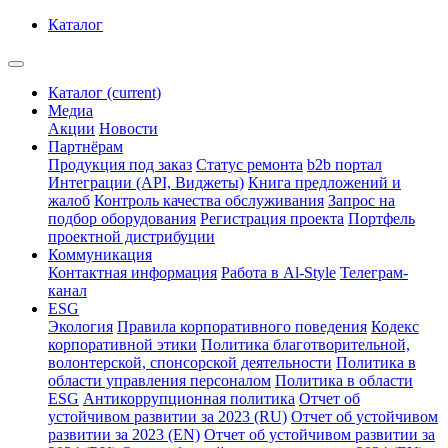
Каталог
Каталог
(current)
Медиа
Акции
Новости
Партнёрам
Продукция под заказ
Статус ремонта
b2b портал
Интеграции (API, Виджеты)
Книга предложений и
жалоб
Контроль качества обслуживания
Запрос на
подбор оборудования
Регистрация проекта
Портфель
проектной дистрибуции
Коммуникация
Контактная информация
Работа в Al-Style
Телеграм-
канал
ESG
Экология
Правила корпоративного поведения
Кодекс
корпоративной этики
Политика благотворительной,
волонтерской, спонсорской деятельности
Политика в
области управления персоналом
Политика в области
ESG
Антикоррупционная политика
Отчет об
устойчивом развитии за 2023 (RU)
Отчет об устойчивом
развитии за 2023 (EN)
Отчет об устойчивом развитии за