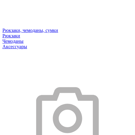
Рюкзаки, чемоданы, сумки
Рюкзаки
Чемоданы
Аксессуары