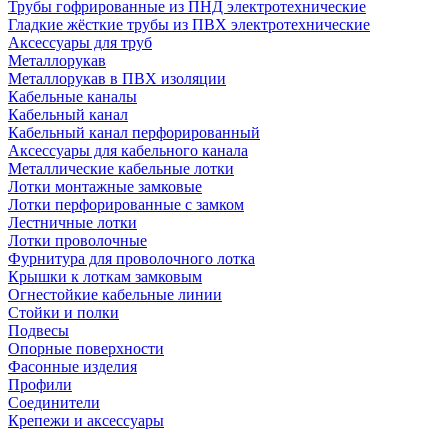
Трубы гофрированные из ПНД электротехнические
Гладкие жёсткие трубы из ПВХ электротехнические
Аксессуары для труб
Металлорукав
Металлорукав в ПВХ изоляции
Кабельные каналы
Кабельный канал
Кабельный канал перфорированный
Аксессуары для кабельного канала
Металлические кабельные лотки
Лотки монтажные замковые
Лотки перфорированные с замком
Лестничные лотки
Лотки проволочные
Фурнитура для проволочного лотка
Крышки к лоткам замковым
Огнестойкие кабельные линии
Стойки и полки
Подвесы
Опорные поверхности
Фасонные изделия
Профили
Соединители
Крепежи и аксессуары