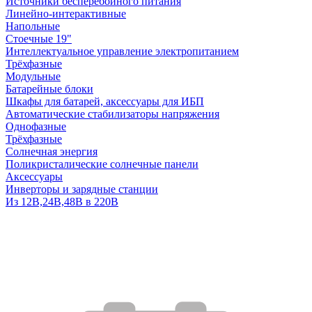
Источники бесперебойного питания
Линейно-интерактивные
Напольные
Стоечные 19"
Интеллектуальное управление электропитанием
Трёхфазные
Модульные
Батарейные блоки
Шкафы для батарей, аксессуары для ИБП
Автоматические стабилизаторы напряжения
Однофазные
Трёхфазные
Солнечная энергия
Поликристалические солнечные панели
Аксессуары
Инверторы и зарядные станции
Из 12В,24В,48В в 220В