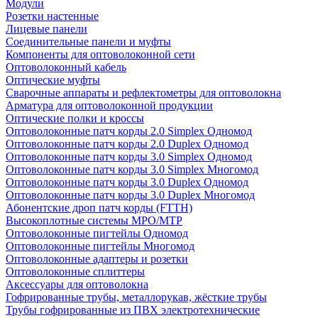
Модули
Розетки настенные
Лицевые панели
Соединительные панели и муфты
Компоненты для оптоволоконной сети
Оптоволоконный кабель
Оптические муфты
Сварочные аппараты и рефлектометры для оптоволокна
Арматура для оптоволоконной продукции
Оптические полки и кроссы
Оптоволоконные патч корды 2.0 Simplex Одномод
Оптоволоконные патч корды 2.0 Duplex Одномод
Оптоволоконные патч корды 3.0 Simplex Одномод
Оптоволоконные патч корды 3.0 Simplex Многомод
Оптоволоконные патч корды 3.0 Duplex Одномод
Оптоволоконные патч корды 3.0 Duplex Многомод
Абонентские дроп патч корды (FTTH)
Высокоплотные системы MPO/MTP
Оптоволоконные пигтейлы Одномод
Оптоволоконные пигтейлы Многомод
Оптоволоконные адаптеры и розетки
Оптоволоконные сплиттеры
Аксессуары для оптоволокна
Гофрированные трубы, металлорукав, жёсткие трубы
Трубы гофрированные из ПВХ электротехнические