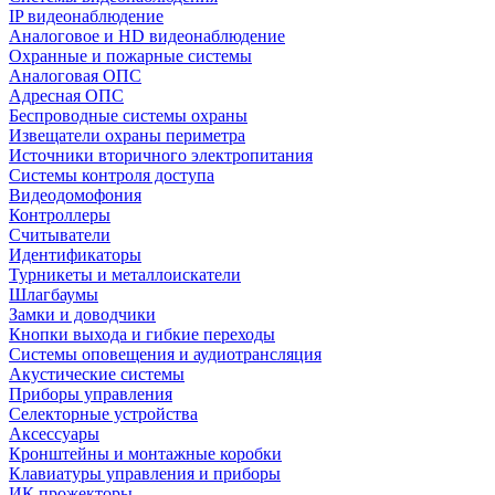
IP видеонаблюдение
Аналоговое и HD видеонаблюдение
Охранные и пожарные системы
Аналоговая ОПС
Адресная ОПС
Беспроводные системы охраны
Извещатели охраны периметра
Источники вторичного электропитания
Системы контроля доступа
Видеодомофония
Контроллеры
Считыватели
Идентификаторы
Турникеты и металлоискатели
Шлагбаумы
Замки и доводчики
Кнопки выхода и гибкие переходы
Системы оповещения и аудиотрансляция
Акустические системы
Приборы управления
Селекторные устройства
Аксессуары
Кронштейны и монтажные коробки
Клавиатуры управления и приборы
ИК прожекторы