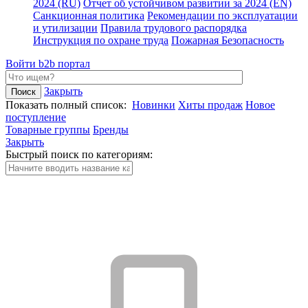
2024 (RU)
Отчет об устойчивом развитии за 2024 (EN)
Санкционная политика
Рекомендации по эксплуатации
и утилизации
Правила трудового распорядка
Инструкция по охране труда
Пожарная Безопасность
Войти
b2b портал
Закрыть
Показать полный список:
Новинки
Хиты продаж
Новое
поступление
Товарные группы
Бренды
Закрыть
Быстрый поиск по категориям: