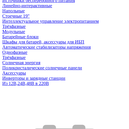
Источники бесперебойного питания
Линейно-интерактивные
Напольные
Стоечные 19"
Интеллектуальное управление электропитанием
Трёхфазные
Модульные
Батарейные блоки
Шкафы для батарей, аксессуары для ИБП
Автоматические стабилизаторы напряжения
Однофазные
Трёхфазные
Солнечная энергия
Поликристалические солнечные панели
Аксессуары
Инверторы и зарядные станции
Из 12В,24В,48В в 220В