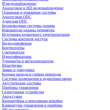
IP видеонаблюдение
Аналоговое и HD видеонаблюдение
Охранные и пожарные системы
Аналоговая ОПС
Адресная ОПС
Беспроводные системы охраны
Извещатели охраны периметра
Источники вторичного электропитания
Системы контроля доступа
Видеодомофония
Контроллеры
Считыватели
Идентификаторы
Турникеты и металлоискатели
Шлагбаумы
Замки и доводчики
Кнопки выхода и гибкие переходы
Системы оповещения и аудиотрансляция
Акустические системы
Приборы управления
Селекторные устройства
Аксессуары
Кронштейны и монтажные коробки
Клавиатуры управления и приборы
ИК прожекторы