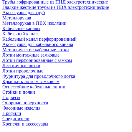
Трубы гофрированные из ПНД электротехнические
Гладкие жёсткие трубы из ПВХ электротехнические
Аксессуары для труб
Металлорукав
Металлорукав в ПВХ изоляции
Кабельные каналы
Кабельный канал
Кабельный канал перфорированный
Аксессуары для кабельного канала
Металлические кабельные лотки
Лотки монтажные замковые
Лотки перфорированные с замком
Лестничные лотки
Лотки проволочные
Фурнитура для проволочного лотка
Крышки к лоткам замковым
Огнестойкие кабельные линии
Стойки и полки
Подвесы
Опорные поверхности
Фасонные изделия
Профили
Соединители
Крепежи и аксессуары