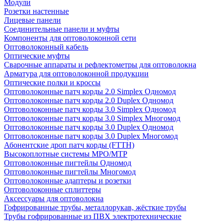
Модули
Розетки настенные
Лицевые панели
Соединительные панели и муфты
Компоненты для оптоволоконной сети
Оптоволоконный кабель
Оптические муфты
Сварочные аппараты и рефлектометры для оптоволокна
Арматура для оптоволоконной продукции
Оптические полки и кроссы
Оптоволоконные патч корды 2.0 Simplex Одномод
Оптоволоконные патч корды 2.0 Duplex Одномод
Оптоволоконные патч корды 3.0 Simplex Одномод
Оптоволоконные патч корды 3.0 Simplex Многомод
Оптоволоконные патч корды 3.0 Duplex Одномод
Оптоволоконные патч корды 3.0 Duplex Многомод
Абонентские дроп патч корды (FTTH)
Высокоплотные системы MPO/MTP
Оптоволоконные пигтейлы Одномод
Оптоволоконные пигтейлы Многомод
Оптоволоконные адаптеры и розетки
Оптоволоконные сплиттеры
Аксессуары для оптоволокна
Гофрированные трубы, металлорукав, жёсткие трубы
Трубы гофрированные из ПВХ электротехнические