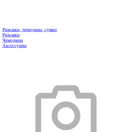
Рюкзаки, чемоданы, сумки
Рюкзаки
Чемоданы
Аксессуары