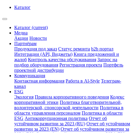
Каталог
Каталог
(current)
Медиа
Акции
Новости
Партнёрам
Продукция под заказ
Статус ремонта
b2b портал
Интеграции (API, Виджеты)
Книга предложений и
жалоб
Контроль качества обслуживания
Запрос на
подбор оборудования
Регистрация проекта
Портфель
проектной дистрибуции
Коммуникация
Контактная информация
Работа в Al-Style
Телеграм-
канал
ESG
Экология
Правила корпоративного поведения
Кодекс
корпоративной этики
Политика благотворительной,
волонтерской, спонсорской деятельности
Политика в
области управления персоналом
Политика в области
ESG
Антикоррупционная политика
Отчет об
устойчивом развитии за 2023 (RU)
Отчет об устойчивом
развитии за 2023 (EN)
Отчет об устойчивом развитии за