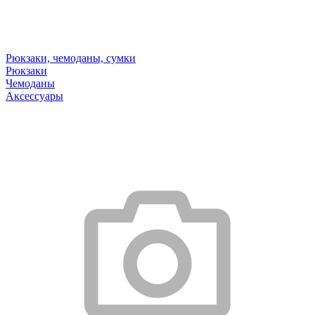
Рюкзаки, чемоданы, сумки
Рюкзаки
Чемоданы
Аксессуары