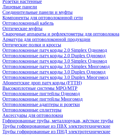
Розетки настенные
Лицевые панели
Соединительные панели и муфты
Компоненты для оптоволоконной сети
Оптоволоконный кабель
Оптические муфты
Сварочные аппараты и рефлектометры для оптоволокна
Арматура для оптоволоконной продукции
Оптические полки и кроссы
Оптоволоконные патч корды 2.0 Simplex Одномод
Оптоволоконные патч корды 2.0 Duplex Одномод
Оптоволоконные патч корды 3.0 Simplex Одномод
Оптоволоконные патч корды 3.0 Simplex Многомод
Оптоволоконные патч корды 3.0 Duplex Одномод
Оптоволоконные патч корды 3.0 Duplex Многомод
Абонентские дроп патч корды (FTTH)
Высокоплотные системы MPO/MTP
Оптоволоконные пигтейлы Одномод
Оптоволоконные пигтейлы Многомод
Оптоволоконные адаптеры и розетки
Оптоволоконные сплиттеры
Аксессуары для оптоволокна
Гофрированные трубы, металлорукав, жёсткие трубы
Трубы гофрированные из ПВХ электротехнические
Трубы гофрированные из ПНД электротехнические