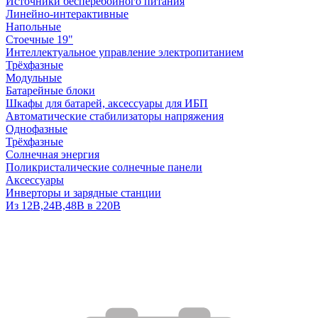
Источники бесперебойного питания
Линейно-интерактивные
Напольные
Стоечные 19"
Интеллектуальное управление электропитанием
Трёхфазные
Модульные
Батарейные блоки
Шкафы для батарей, аксессуары для ИБП
Автоматические стабилизаторы напряжения
Однофазные
Трёхфазные
Солнечная энергия
Поликристалические солнечные панели
Аксессуары
Инверторы и зарядные станции
Из 12В,24В,48В в 220В