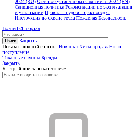
2024 (RU)
Отчет об устойчивом развитии за 2024 (EN)
Санкционная политика
Рекомендации по эксплуатации
и утилизации
Правила трудового распорядка
Инструкция по охране труда
Пожарная Безопасность
Войти
b2b портал
Закрыть
Показать полный список:
Новинки
Хиты продаж
Новое
поступление
Товарные группы
Бренды
Закрыть
Быстрый поиск по категориям: