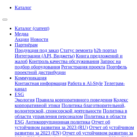
Каталог
Каталог
(current)
Медиа
Акции
Новости
Партнёрам
Продукция под заказ
Статус ремонта
b2b портал
Интеграции (API, Виджеты)
Книга предложений и
жалоб
Контроль качества обслуживания
Запрос на
подбор оборудования
Регистрация проекта
Портфель
проектной дистрибуции
Коммуникация
Контактная информация
Работа в Al-Style
Телеграм-
канал
ESG
Экология
Правила корпоративного поведения
Кодекс
корпоративной этики
Политика благотворительной,
волонтерской, спонсорской деятельности
Политика в
области управления персоналом
Политика в области
ESG
Антикоррупционная политика
Отчет об
устойчивом развитии за 2023 (RU)
Отчет об устойчивом
развитии за 2023 (EN)
Отчет об устойчивом развитии за