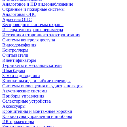
Аналоговое и HD видеонаблюдение
Охранные и пожарные системы
Аналоговая ОПС
Адресная ОПС
Беспроводные системы охраны
Извещатели охраны периметра
Источники вторичного электропитания
Системы контроля доступа
Видеодомофония
Контроллеры
Считыватели
Идентификаторы
Турникеты и металлоискатели
Шлагбаумы
Замки и доводчики
Кнопки выхода и гибкие переходы
Системы оповещения и аудиотрансляция
Акустические системы
Приборы управления
Селекторные устройства
Аксессуары
Кронштейны и монтажные коробки
Клавиатуры управления и приборы
ИК прожекторы
Блоки питания и адаптеры