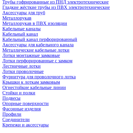
Трубы гофрированные из ПНД электротехнические
Гладкие жёсткие трубы из ПВХ электротехнические
Аксессуары для труб
Металлорукав
Металлорукав в ПВХ изоляции
Кабельные каналы
Кабельный канал
Кабельный канал перфорированный
Аксессуары для кабельного канала
Металлические кабельные лотки
Лотки монтажные замковые
Лотки перфорированные с замком
Лестничные лотки
Лотки проволочные
Фурнитура для проволочного лотка
Крышки к лоткам замковым
Огнестойкие кабельные линии
Стойки и полки
Подвесы
Опорные поверхности
Фасонные изделия
Профили
Соединители
Крепежи и аксессуары