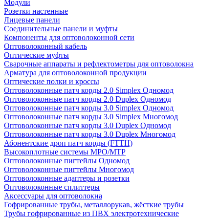
Модули
Розетки настенные
Лицевые панели
Соединительные панели и муфты
Компоненты для оптоволоконной сети
Оптоволоконный кабель
Оптические муфты
Сварочные аппараты и рефлектометры для оптоволокна
Арматура для оптоволоконной продукции
Оптические полки и кроссы
Оптоволоконные патч корды 2.0 Simplex Одномод
Оптоволоконные патч корды 2.0 Duplex Одномод
Оптоволоконные патч корды 3.0 Simplex Одномод
Оптоволоконные патч корды 3.0 Simplex Многомод
Оптоволоконные патч корды 3.0 Duplex Одномод
Оптоволоконные патч корды 3.0 Duplex Многомод
Абонентские дроп патч корды (FTTH)
Высокоплотные системы MPO/MTP
Оптоволоконные пигтейлы Одномод
Оптоволоконные пигтейлы Многомод
Оптоволоконные адаптеры и розетки
Оптоволоконные сплиттеры
Аксессуары для оптоволокна
Гофрированные трубы, металлорукав, жёсткие трубы
Трубы гофрированные из ПВХ электротехнические