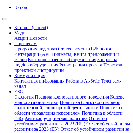
Каталог
Каталог
(current)
Медиа
Акции
Новости
Партнёрам
Продукция под заказ
Статус ремонта
b2b портал
Интеграции (API, Виджеты)
Книга предложений и
жалоб
Контроль качества обслуживания
Запрос на
подбор оборудования
Регистрация проекта
Портфель
проектной дистрибуции
Коммуникация
Контактная информация
Работа в Al-Style
Телеграм-
канал
ESG
Экология
Правила корпоративного поведения
Кодекс
корпоративной этики
Политика благотворительной,
волонтерской, спонсорской деятельности
Политика в
области управления персоналом
Политика в области
ESG
Антикоррупционная политика
Отчет об
устойчивом развитии за 2023 (RU)
Отчет об устойчивом
развитии за 2023 (EN)
Отчет об устойчивом развитии за