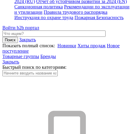
2024 (RU)
Отчет об устойчивом развитии за 2024 (EN)
Санкционная политика
Рекомендации по эксплуатации
и утилизации
Правила трудового распорядка
Инструкция по охране труда
Пожарная Безопасность
Войти
b2b портал
Закрыть
Показать полный список:
Новинки
Хиты продаж
Новое
поступление
Товарные группы
Бренды
Закрыть
Быстрый поиск по категориям: