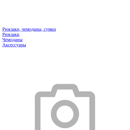
Рюкзаки, чемоданы, сумки
Рюкзаки
Чемоданы
Аксессуары