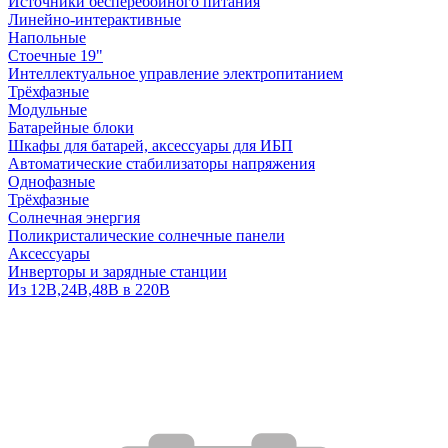
Источники бесперебойного питания
Линейно-интерактивные
Напольные
Стоечные 19"
Интеллектуальное управление электропитанием
Трёхфазные
Модульные
Батарейные блоки
Шкафы для батарей, аксессуары для ИБП
Автоматические стабилизаторы напряжения
Однофазные
Трёхфазные
Солнечная энергия
Поликристалические солнечные панели
Аксессуары
Инверторы и зарядные станции
Из 12В,24В,48В в 220В