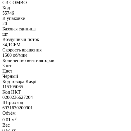
G3 COMBO
Код
55746
В упаковке
20
Базовая единица
шт
Воздушный поток
34,1CFM
Скорость вращения
1500 об/мин
Количество вентиляторов
3 шт
Цвет
Чёрный
Код товара Kaspi
115195065
Код НКТ
0200236627204
Штрихкод
6931630200901
Объём
3
0.01 м
Вес
0.64 кг