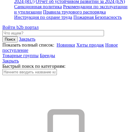
2024 (RU)
Отчет об устойчивом развитии за 2024 (EN)
Санкционная политика
Рекомендации по эксплуатации
и утилизации
Правила трудового распорядка
Инструкция по охране труда
Пожарная Безопасность
Войти
b2b портал
Закрыть
Показать полный список:
Новинки
Хиты продаж
Новое
поступление
Товарные группы
Бренды
Закрыть
Быстрый поиск по категориям: