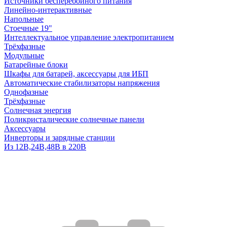
Источники бесперебойного питания
Линейно-интерактивные
Напольные
Стоечные 19"
Интеллектуальное управление электропитанием
Трёхфазные
Модульные
Батарейные блоки
Шкафы для батарей, аксессуары для ИБП
Автоматические стабилизаторы напряжения
Однофазные
Трёхфазные
Солнечная энергия
Поликристалические солнечные панели
Аксессуары
Инверторы и зарядные станции
Из 12В,24В,48В в 220В