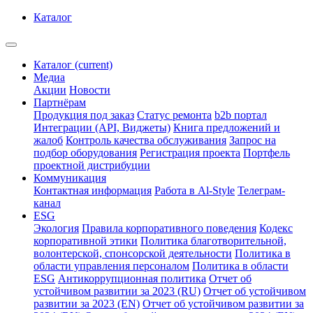
Каталог
Каталог
(current)
Медиа
Акции
Новости
Партнёрам
Продукция под заказ
Статус ремонта
b2b портал
Интеграции (API, Виджеты)
Книга предложений и
жалоб
Контроль качества обслуживания
Запрос на
подбор оборудования
Регистрация проекта
Портфель
проектной дистрибуции
Коммуникация
Контактная информация
Работа в Al-Style
Телеграм-
канал
ESG
Экология
Правила корпоративного поведения
Кодекс
корпоративной этики
Политика благотворительной,
волонтерской, спонсорской деятельности
Политика в
области управления персоналом
Политика в области
ESG
Антикоррупционная политика
Отчет об
устойчивом развитии за 2023 (RU)
Отчет об устойчивом
развитии за 2023 (EN)
Отчет об устойчивом развитии за