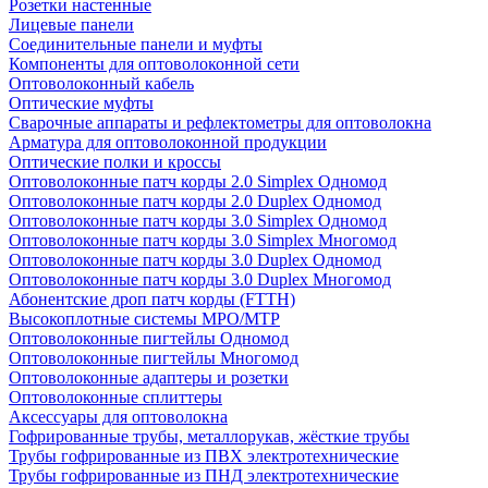
Розетки настенные
Лицевые панели
Соединительные панели и муфты
Компоненты для оптоволоконной сети
Оптоволоконный кабель
Оптические муфты
Сварочные аппараты и рефлектометры для оптоволокна
Арматура для оптоволоконной продукции
Оптические полки и кроссы
Оптоволоконные патч корды 2.0 Simplex Одномод
Оптоволоконные патч корды 2.0 Duplex Одномод
Оптоволоконные патч корды 3.0 Simplex Одномод
Оптоволоконные патч корды 3.0 Simplex Многомод
Оптоволоконные патч корды 3.0 Duplex Одномод
Оптоволоконные патч корды 3.0 Duplex Многомод
Абонентские дроп патч корды (FTTH)
Высокоплотные системы MPO/MTP
Оптоволоконные пигтейлы Одномод
Оптоволоконные пигтейлы Многомод
Оптоволоконные адаптеры и розетки
Оптоволоконные сплиттеры
Аксессуары для оптоволокна
Гофрированные трубы, металлорукав, жёсткие трубы
Трубы гофрированные из ПВХ электротехнические
Трубы гофрированные из ПНД электротехнические