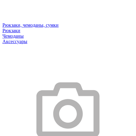
Рюкзаки, чемоданы, сумки
Рюкзаки
Чемоданы
Аксессуары