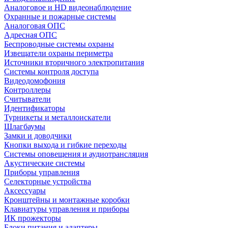
Аналоговое и HD видеонаблюдение
Охранные и пожарные системы
Аналоговая ОПС
Адресная ОПС
Беспроводные системы охраны
Извещатели охраны периметра
Источники вторичного электропитания
Системы контроля доступа
Видеодомофония
Контроллеры
Считыватели
Идентификаторы
Турникеты и металлоискатели
Шлагбаумы
Замки и доводчики
Кнопки выхода и гибкие переходы
Системы оповещения и аудиотрансляция
Акустические системы
Приборы управления
Селекторные устройства
Аксессуары
Кронштейны и монтажные коробки
Клавиатуры управления и приборы
ИК прожекторы
Блоки питания и адаптеры