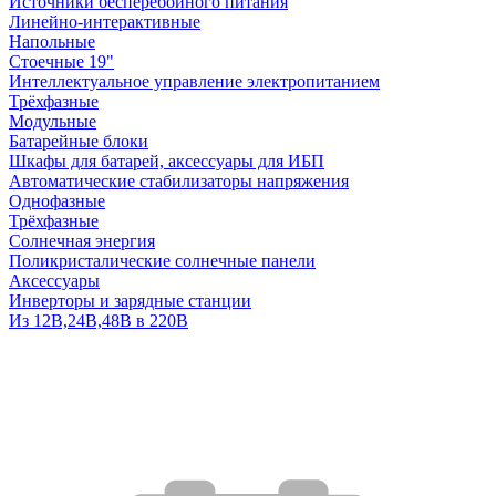
Источники бесперебойного питания
Линейно-интерактивные
Напольные
Стоечные 19"
Интеллектуальное управление электропитанием
Трёхфазные
Модульные
Батарейные блоки
Шкафы для батарей, аксессуары для ИБП
Автоматические стабилизаторы напряжения
Однофазные
Трёхфазные
Солнечная энергия
Поликристалические солнечные панели
Аксессуары
Инверторы и зарядные станции
Из 12В,24В,48В в 220В