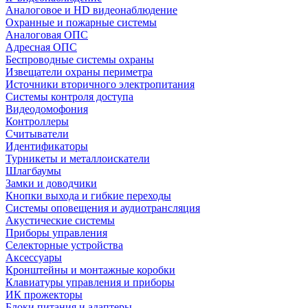
Аналоговое и HD видеонаблюдение
Охранные и пожарные системы
Аналоговая ОПС
Адресная ОПС
Беспроводные системы охраны
Извещатели охраны периметра
Источники вторичного электропитания
Системы контроля доступа
Видеодомофония
Контроллеры
Считыватели
Идентификаторы
Турникеты и металлоискатели
Шлагбаумы
Замки и доводчики
Кнопки выхода и гибкие переходы
Системы оповещения и аудиотрансляция
Акустические системы
Приборы управления
Селекторные устройства
Аксессуары
Кронштейны и монтажные коробки
Клавиатуры управления и приборы
ИК прожекторы
Блоки питания и адаптеры