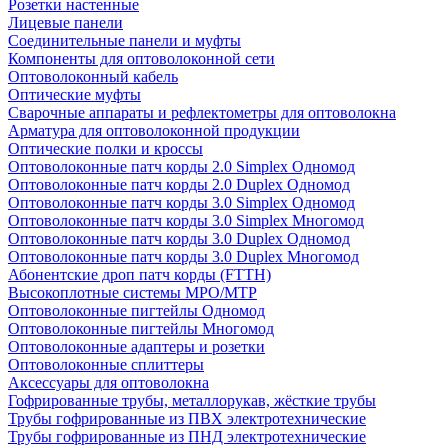
Розетки настенные
Лицевые панели
Соединительные панели и муфты
Компоненты для оптоволоконной сети
Оптоволоконный кабель
Оптические муфты
Сварочные аппараты и рефлектометры для оптоволокна
Арматура для оптоволоконной продукции
Оптические полки и кроссы
Оптоволоконные патч корды 2.0 Simplex Одномод
Оптоволоконные патч корды 2.0 Duplex Одномод
Оптоволоконные патч корды 3.0 Simplex Одномод
Оптоволоконные патч корды 3.0 Simplex Многомод
Оптоволоконные патч корды 3.0 Duplex Одномод
Оптоволоконные патч корды 3.0 Duplex Многомод
Абонентские дроп патч корды (FTTH)
Высокоплотные системы MPO/MTP
Оптоволоконные пигтейлы Одномод
Оптоволоконные пигтейлы Многомод
Оптоволоконные адаптеры и розетки
Оптоволоконные сплиттеры
Аксессуары для оптоволокна
Гофрированные трубы, металлорукав, жёсткие трубы
Трубы гофрированные из ПВХ электротехнические
Трубы гофрированные из ПНД электротехнические