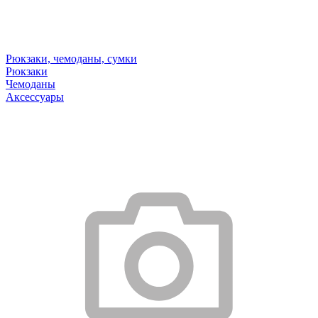
Рюкзаки, чемоданы, сумки
Рюкзаки
Чемоданы
Аксессуары