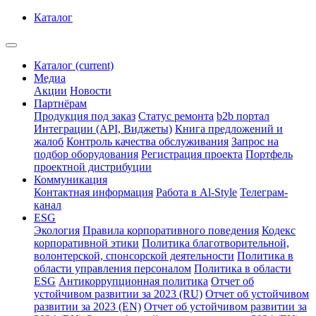
Каталог
Каталог
(current)
Медиа
Акции
Новости
Партнёрам
Продукция под заказ
Статус ремонта
b2b портал
Интеграции (API, Виджеты)
Книга предложений и
жалоб
Контроль качества обслуживания
Запрос на
подбор оборудования
Регистрация проекта
Портфель
проектной дистрибуции
Коммуникация
Контактная информация
Работа в Al-Style
Телеграм-
канал
ESG
Экология
Правила корпоративного поведения
Кодекс
корпоративной этики
Политика благотворительной,
волонтерской, спонсорской деятельности
Политика в
области управления персоналом
Политика в области
ESG
Антикоррупционная политика
Отчет об
устойчивом развитии за 2023 (RU)
Отчет об устойчивом
развитии за 2023 (EN)
Отчет об устойчивом развитии за