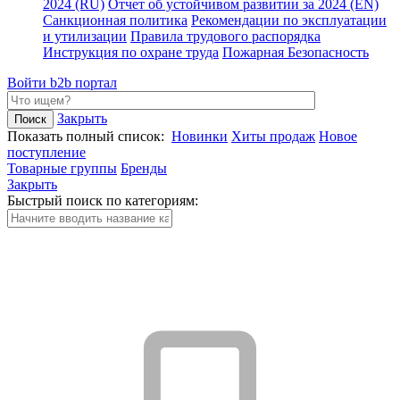
2024 (RU)
Отчет об устойчивом развитии за 2024 (EN)
Санкционная политика
Рекомендации по эксплуатации
и утилизации
Правила трудового распорядка
Инструкция по охране труда
Пожарная Безопасность
Войти
b2b портал
Закрыть
Показать полный список:
Новинки
Хиты продаж
Новое
поступление
Товарные группы
Бренды
Закрыть
Быстрый поиск по категориям: