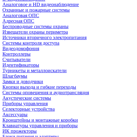
Аналоговое и HD видеонаблюдение
Охранные и пожарные системы
Аналоговая ОПС
Адресная ОПС
Беспроводные системы охраны
Извещатели охраны периметра
Источники вторичного электропитания
Системы контроля доступа
Видеодомофония
Контроллеры
Считыватели
Идентификаторы
Турникеты и металлоискатели
Шлагбаумы
Замки и доводчики
Кнопки выхода и гибкие переходы
Системы оповещения и аудиотрансляция
Акустические системы
Приборы управления
Селекторные устройства
Аксессуары
Кронштейны и монтажные коробки
Клавиатуры управления и приборы
ИК прожекторы
Блоки питания и адаптеры