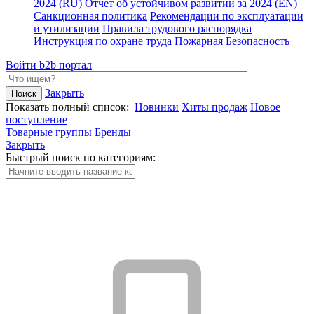
2024 (RU)
Отчет об устойчивом развитии за 2024 (EN)
Санкционная политика
Рекомендации по эксплуатации
и утилизации
Правила трудового распорядка
Инструкция по охране труда
Пожарная Безопасность
Войти
b2b портал
Закрыть
Показать полный список:
Новинки
Хиты продаж
Новое
поступление
Товарные группы
Бренды
Закрыть
Быстрый поиск по категориям: