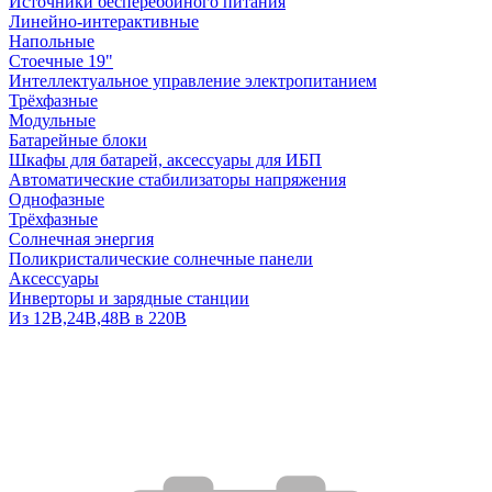
Источники бесперебойного питания
Линейно-интерактивные
Напольные
Стоечные 19"
Интеллектуальное управление электропитанием
Трёхфазные
Модульные
Батарейные блоки
Шкафы для батарей, аксессуары для ИБП
Автоматические стабилизаторы напряжения
Однофазные
Трёхфазные
Солнечная энергия
Поликристалические солнечные панели
Аксессуары
Инверторы и зарядные станции
Из 12В,24В,48В в 220В