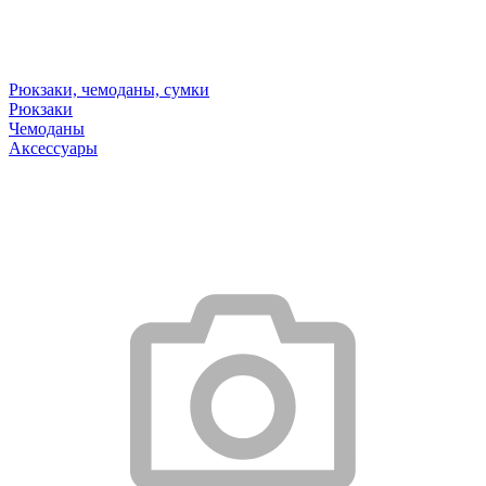
Рюкзаки, чемоданы, сумки
Рюкзаки
Чемоданы
Аксессуары