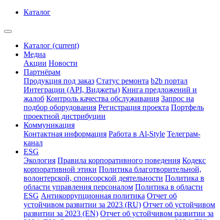
Каталог
Каталог
(current)
Медиа
Акции
Новости
Партнёрам
Продукция под заказ
Статус ремонта
b2b портал
Интеграции (API, Виджеты)
Книга предложений и
жалоб
Контроль качества обслуживания
Запрос на
подбор оборудования
Регистрация проекта
Портфель
проектной дистрибуции
Коммуникация
Контактная информация
Работа в Al-Style
Телеграм-
канал
ESG
Экология
Правила корпоративного поведения
Кодекс
корпоративной этики
Политика благотворительной,
волонтерской, спонсорской деятельности
Политика в
области управления персоналом
Политика в области
ESG
Антикоррупционная политика
Отчет об
устойчивом развитии за 2023 (RU)
Отчет об устойчивом
развитии за 2023 (EN)
Отчет об устойчивом развитии за