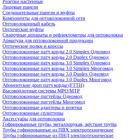
Розетки настенные
Лицевые панели
Соединительные панели и муфты
Компоненты для оптоволоконной сети
Оптоволоконный кабель
Оптические муфты
Сварочные аппараты и рефлектометры для оптоволокна
Арматура для оптоволоконной продукции
Оптические полки и кроссы
Оптоволоконные патч корды 2.0 Simplex Одномод
Оптоволоконные патч корды 2.0 Duplex Одномод
Оптоволоконные патч корды 3.0 Simplex Одномод
Оптоволоконные патч корды 3.0 Simplex Многомод
Оптоволоконные патч корды 3.0 Duplex Одномод
Оптоволоконные патч корды 3.0 Duplex Многомод
Абонентские дроп патч корды (FTTH)
Высокоплотные системы MPO/MTP
Оптоволоконные пигтейлы Одномод
Оптоволоконные пигтейлы Многомод
Оптоволоконные адаптеры и розетки
Оптоволоконные сплиттеры
Аксессуары для оптоволокна
Гофрированные трубы, металлорукав, жёсткие трубы
Трубы гофрированные из ПВХ электротехнические
Трубы гофрированные из ПНД электротехнические