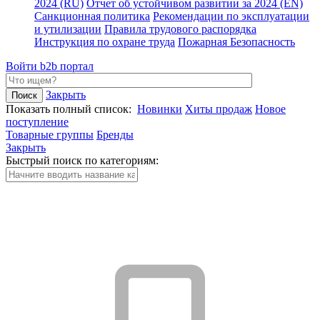
2024 (RU)
Отчет об устойчивом развитии за 2024 (EN)
Санкционная политика
Рекомендации по эксплуатации
и утилизации
Правила трудового распорядка
Инструкция по охране труда
Пожарная Безопасность
Войти
b2b портал
Закрыть
Показать полный список:
Новинки
Хиты продаж
Новое
поступление
Товарные группы
Бренды
Закрыть
Быстрый поиск по категориям: