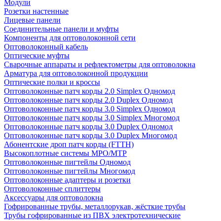
Модули
Розетки настенные
Лицевые панели
Соединительные панели и муфты
Компоненты для оптоволоконной сети
Оптоволоконный кабель
Оптические муфты
Сварочные аппараты и рефлектометры для оптоволокна
Арматура для оптоволоконной продукции
Оптические полки и кроссы
Оптоволоконные патч корды 2.0 Simplex Одномод
Оптоволоконные патч корды 2.0 Duplex Одномод
Оптоволоконные патч корды 3.0 Simplex Одномод
Оптоволоконные патч корды 3.0 Simplex Многомод
Оптоволоконные патч корды 3.0 Duplex Одномод
Оптоволоконные патч корды 3.0 Duplex Многомод
Абонентские дроп патч корды (FTTH)
Высокоплотные системы MPO/MTP
Оптоволоконные пигтейлы Одномод
Оптоволоконные пигтейлы Многомод
Оптоволоконные адаптеры и розетки
Оптоволоконные сплиттеры
Аксессуары для оптоволокна
Гофрированные трубы, металлорукав, жёсткие трубы
Трубы гофрированные из ПВХ электротехнические