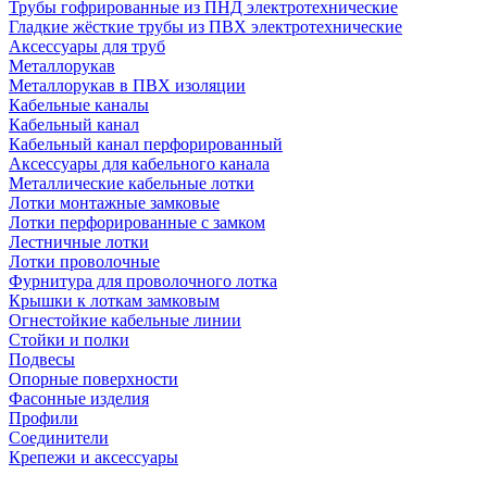
Трубы гофрированные из ПНД электротехнические
Гладкие жёсткие трубы из ПВХ электротехнические
Аксессуары для труб
Металлорукав
Металлорукав в ПВХ изоляции
Кабельные каналы
Кабельный канал
Кабельный канал перфорированный
Аксессуары для кабельного канала
Металлические кабельные лотки
Лотки монтажные замковые
Лотки перфорированные с замком
Лестничные лотки
Лотки проволочные
Фурнитура для проволочного лотка
Крышки к лоткам замковым
Огнестойкие кабельные линии
Стойки и полки
Подвесы
Опорные поверхности
Фасонные изделия
Профили
Соединители
Крепежи и аксессуары