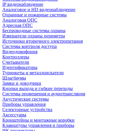
IP видеонаблюдение
Аналоговое и HD видеонаблюдение
Охранные и пожарные системы
Аналоговая ОПС
Адресная ОПС
Беспроводные системы охраны
Извещатели охраны периметра
Источники вторичного электропитания
Системы контроля доступа
Видеодомофония
Контроллеры
Считыватели
Идентификаторы
Турникеты и металлоискатели
Шлагбаумы
Замки и доводчики
Кнопки выхода и гибкие переходы
Системы оповещения и аудиотрансляция
Акустические системы
Приборы управления
Селекторные устройства
Аксессуары
Кронштейны и монтажные коробки
Клавиатуры управления и приборы
ИК прожекторы