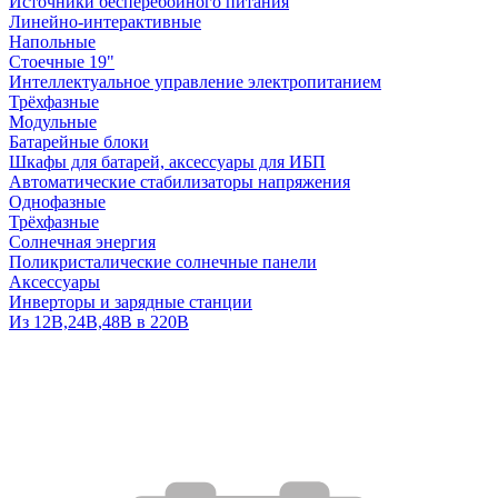
Источники бесперебойного питания
Линейно-интерактивные
Напольные
Стоечные 19"
Интеллектуальное управление электропитанием
Трёхфазные
Модульные
Батарейные блоки
Шкафы для батарей, аксессуары для ИБП
Автоматические стабилизаторы напряжения
Однофазные
Трёхфазные
Солнечная энергия
Поликристалические солнечные панели
Аксессуары
Инверторы и зарядные станции
Из 12В,24В,48В в 220В