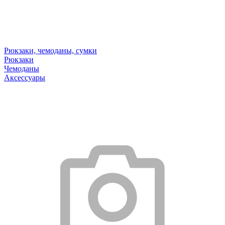
Рюкзаки, чемоданы, сумки
Рюкзаки
Чемоданы
Аксессуары