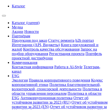
Каталог
Каталог
(current)
Медиа
Акции
Новости
Партнёрам
Продукция под заказ
Статус ремонта
b2b портал
Интеграции (API, Виджеты)
Книга предложений и
жалоб
Контроль качества обслуживания
Запрос на
подбор оборудования
Регистрация проекта
Портфель
проектной дистрибуции
Коммуникация
Контактная информация
Работа в Al-Style
Телеграм-
канал
ESG
Экология
Правила корпоративного поведения
Кодекс
корпоративной этики
Политика благотворительной,
волонтерской, спонсорской деятельности
Политика в
области управления персоналом
Политика в области
ESG
Антикоррупционная политика
Отчет об
устойчивом развитии за 2023 (RU)
Отчет об устойчивом
развитии за 2023 (EN)
Отчет об устойчивом развитии за