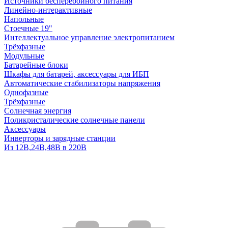
Источники бесперебойного питания
Линейно-интерактивные
Напольные
Стоечные 19"
Интеллектуальное управление электропитанием
Трёхфазные
Модульные
Батарейные блоки
Шкафы для батарей, аксессуары для ИБП
Автоматические стабилизаторы напряжения
Однофазные
Трёхфазные
Солнечная энергия
Поликристалические солнечные панели
Аксессуары
Инверторы и зарядные станции
Из 12В,24В,48В в 220В