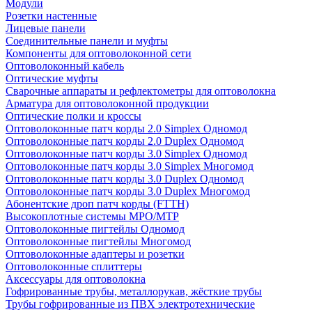
Модули
Розетки настенные
Лицевые панели
Соединительные панели и муфты
Компоненты для оптоволоконной сети
Оптоволоконный кабель
Оптические муфты
Сварочные аппараты и рефлектометры для оптоволокна
Арматура для оптоволоконной продукции
Оптические полки и кроссы
Оптоволоконные патч корды 2.0 Simplex Одномод
Оптоволоконные патч корды 2.0 Duplex Одномод
Оптоволоконные патч корды 3.0 Simplex Одномод
Оптоволоконные патч корды 3.0 Simplex Многомод
Оптоволоконные патч корды 3.0 Duplex Одномод
Оптоволоконные патч корды 3.0 Duplex Многомод
Абонентские дроп патч корды (FTTH)
Высокоплотные системы MPO/MTP
Оптоволоконные пигтейлы Одномод
Оптоволоконные пигтейлы Многомод
Оптоволоконные адаптеры и розетки
Оптоволоконные сплиттеры
Аксессуары для оптоволокна
Гофрированные трубы, металлорукав, жёсткие трубы
Трубы гофрированные из ПВХ электротехнические