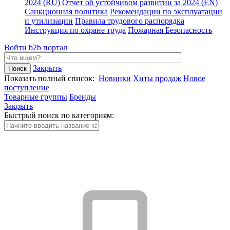
2024 (RU)
Отчет об устойчивом развитии за 2024 (EN)
Санкционная политика
Рекомендации по эксплуатации
и утилизации
Правила трудового распорядка
Инструкция по охране труда
Пожарная Безопасность
Войти
b2b портал
Закрыть
Показать полный список:
Новинки
Хиты продаж
Новое
поступление
Товарные группы
Бренды
Закрыть
Быстрый поиск по категориям: