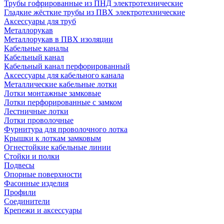
Трубы гофрированные из ПНД электротехнические
Гладкие жёсткие трубы из ПВХ электротехнические
Аксессуары для труб
Металлорукав
Металлорукав в ПВХ изоляции
Кабельные каналы
Кабельный канал
Кабельный канал перфорированный
Аксессуары для кабельного канала
Металлические кабельные лотки
Лотки монтажные замковые
Лотки перфорированные с замком
Лестничные лотки
Лотки проволочные
Фурнитура для проволочного лотка
Крышки к лоткам замковым
Огнестойкие кабельные линии
Стойки и полки
Подвесы
Опорные поверхности
Фасонные изделия
Профили
Соединители
Крепежи и аксессуары