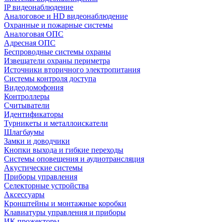
IP видеонаблюдение
Аналоговое и HD видеонаблюдение
Охранные и пожарные системы
Аналоговая ОПС
Адресная ОПС
Беспроводные системы охраны
Извещатели охраны периметра
Источники вторичного электропитания
Системы контроля доступа
Видеодомофония
Контроллеры
Считыватели
Идентификаторы
Турникеты и металлоискатели
Шлагбаумы
Замки и доводчики
Кнопки выхода и гибкие переходы
Системы оповещения и аудиотрансляция
Акустические системы
Приборы управления
Селекторные устройства
Аксессуары
Кронштейны и монтажные коробки
Клавиатуры управления и приборы
ИК прожекторы