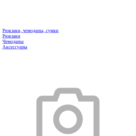
Рюкзаки, чемоданы, сумки
Рюкзаки
Чемоданы
Аксессуары