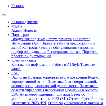
Каталог
Каталог
(current)
Медиа
Акции
Новости
Партнёрам
Продукция под заказ
Статус ремонта
b2b портал
Интеграции (API, Виджеты)
Книга предложений и
жалоб
Контроль качества обслуживания
Запрос на
подбор оборудования
Регистрация проекта
Портфель
проектной дистрибуции
Коммуникация
Контактная информация
Работа в Al-Style
Телеграм-
канал
ESG
Экология
Правила корпоративного поведения
Кодекс
корпоративной этики
Политика благотворительной,
волонтерской, спонсорской деятельности
Политика в
области управления персоналом
Политика в области
ESG
Антикоррупционная политика
Отчет об
устойчивом развитии за 2023 (RU)
Отчет об устойчивом
развитии за 2023 (EN)
Отчет об устойчивом развитии за