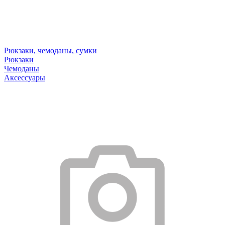
Рюкзаки, чемоданы, сумки
Рюкзаки
Чемоданы
Аксессуары