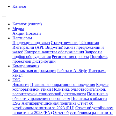
Каталог
Каталог
(current)
Медиа
Акции
Новости
Партнёрам
Продукция под заказ
Статус ремонта
b2b портал
Интеграции (API, Виджеты)
Книга предложений и
жалоб
Контроль качества обслуживания
Запрос на
подбор оборудования
Регистрация проекта
Портфель
проектной дистрибуции
Коммуникация
Контактная информация
Работа в Al-Style
Телеграм-
канал
ESG
Экология
Правила корпоративного поведения
Кодекс
корпоративной этики
Политика благотворительной,
волонтерской, спонсорской деятельности
Политика в
области управления персоналом
Политика в области
ESG
Антикоррупционная политика
Отчет об
устойчивом развитии за 2023 (RU)
Отчет об устойчивом
развитии за 2023 (EN)
Отчет об устойчивом развитии за