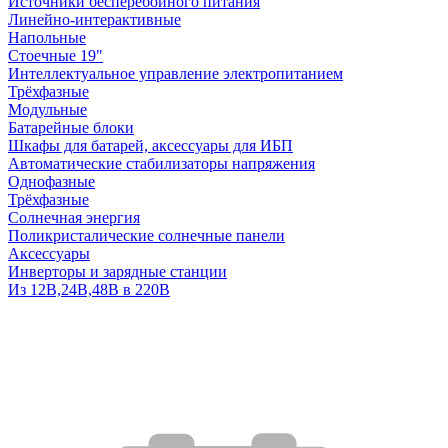
Источники бесперебойного питания
Линейно-интерактивные
Напольные
Стоечные 19"
Интеллектуальное управление электропитанием
Трёхфазные
Модульные
Батарейные блоки
Шкафы для батарей, аксессуары для ИБП
Автоматические стабилизаторы напряжения
Однофазные
Трёхфазные
Солнечная энергия
Поликристалические солнечные панели
Аксессуары
Инверторы и зарядные станции
Из 12В,24В,48В в 220В