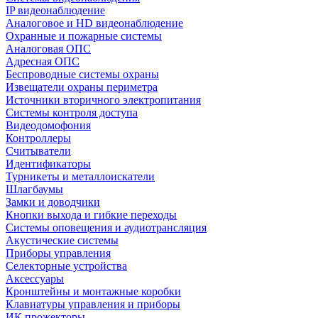
IP видеонаблюдение
Аналоговое и HD видеонаблюдение
Охранные и пожарные системы
Аналоговая ОПС
Адресная ОПС
Беспроводные системы охраны
Извещатели охраны периметра
Источники вторичного электропитания
Системы контроля доступа
Видеодомофония
Контроллеры
Считыватели
Идентификаторы
Турникеты и металлоискатели
Шлагбаумы
Замки и доводчики
Кнопки выхода и гибкие переходы
Системы оповещения и аудиотрансляция
Акустические системы
Приборы управления
Селекторные устройства
Аксессуары
Кронштейны и монтажные коробки
Клавиатуры управления и приборы
ИК прожекторы