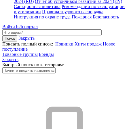
2024 (RU)
Отчет об устойчивом развитии за 2024 (EN)
Санкционная политика
Рекомендации по эксплуатации
и утилизации
Правила трудового распорядка
Инструкция по охране труда
Пожарная Безопасность
Войти
b2b портал
Закрыть
Показать полный список:
Новинки
Хиты продаж
Новое
поступление
Товарные группы
Бренды
Закрыть
Быстрый поиск по категориям: