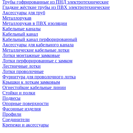
Трубы гофрированные из ПНД электротехнические
Гладкие жёсткие трубы из ПВХ электротехнические
Аксессуары для труб
Металлорукав
Металлорукав в ПВХ изоляции
Кабельные каналы
Кабельный канал
Кабельный канал перфорированный
Аксессуары для кабельного канала
Металлические кабельные лотки
Лотки монтажные замковые
Лотки перфорированные с замком
Лестничные лотки
Лотки проволочные
Фурнитура для проволочного лотка
Крышки к лоткам замковым
Огнестойкие кабельные линии
Стойки и полки
Подвесы
Опорные поверхности
Фасонные изделия
Профили
Соединители
Крепежи и аксессуары