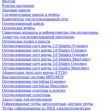
Модули
Розетки настенные
Лицевые панели
Соединительные панели и муфты
Компоненты для оптоволоконной сети
Оптоволоконный кабель
Оптические муфты
Сварочные аппараты и рефлектометры для оптоволокна
Арматура для оптоволоконной продукции
Оптические полки и кроссы
Оптоволоконные патч корды 2.0 Simplex Одномод
Оптоволоконные патч корды 2.0 Duplex Одномод
Оптоволоконные патч корды 3.0 Simplex Одномод
Оптоволоконные патч корды 3.0 Simplex Многомод
Оптоволоконные патч корды 3.0 Duplex Одномод
Оптоволоконные патч корды 3.0 Duplex Многомод
Абонентские дроп патч корды (FTTH)
Высокоплотные системы MPO/MTP
Оптоволоконные пигтейлы Одномод
Оптоволоконные пигтейлы Многомод
Оптоволоконные адаптеры и розетки
Оптоволоконные сплиттеры
Аксессуары для оптоволокна
Гофрированные трубы, металлорукав, жёсткие трубы
Трубы гофрированные из ПВХ электротехнические