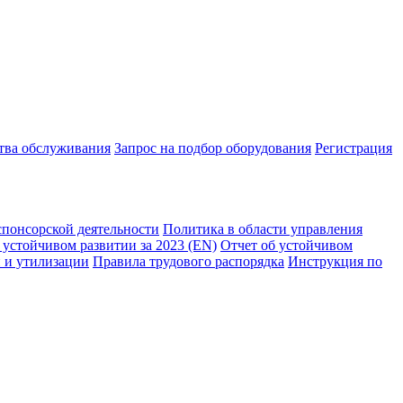
ства обслуживания
Запрос на подбор оборудования
Регистрация
спонсорской деятельности
Политика в области управления
 устойчивом развитии за 2023 (EN)
Отчет об устойчивом
 и утилизации
Правила трудового распорядка
Инструкция по