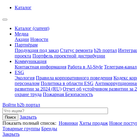
Каталог
Каталог
(current)
Медиа
Акции
Новости
Партнёрам
Продукция под заказ
Статус ремонта
b2b портал
Интегра
проекта
Портфель проектной дистрибуции
Коммуникация
Контактная информация
Работа в Al-Style
Телеграм-канал
ESG
Экология
Правила корпоративного поведения
Кодекс ко
персоналом
Политика в области ESG
Антикоррупционна
развитии за 2024 (RU)
Отчет об устойчивом развитии за 
охране труда
Пожарная Безопасность
Войти
b2b портал
Закрыть
Показать полный список:
Новинки
Хиты продаж
Новое посту
Товарные группы
Бренды
Закрыть