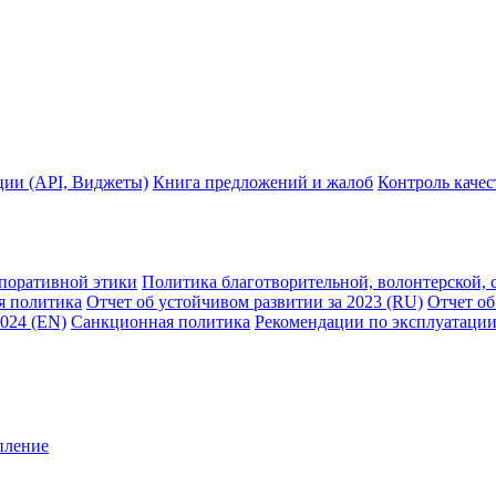
ции (API, Виджеты)
Книга предложений и жалоб
Контроль каче
рпоративной этики
Политика благотворительной, волонтерской, 
я политика
Отчет об устойчивом развитии за 2023 (RU)
Отчет об
2024 (EN)
Санкционная политика
Рекомендации по эксплуатации
пление